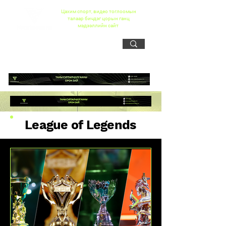
Цахим спорт, видео тоглоомын
талаар бичдэг цорын ганц
мэдээллийн сайт
League of Legends