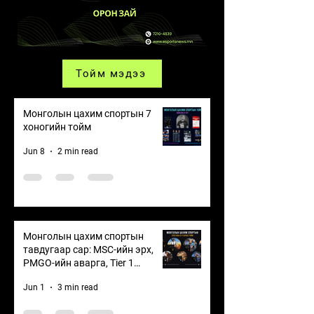
Тойм мэдээ
Монголын цахим спортын 7
хоногийн тойм
Jun 8
2 min read
Монголын цахим спортын
тавдугаар сар: MSC-ийн эрх,
PMGO-ийн аварга, Tier 1
тэмцээнүүдийн өрсөлдөөн
Jun 1
3 min read