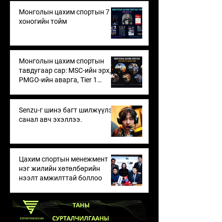
медиа
Монголын цахим спортын 7
хоногийн тойм
Монголын цахим спортын
тавдугаар сар: MSC-ийн эрх,
PMGO-ийн аварга, Tier 1
тэмцээнүүдийн өрсөлдөөн
Senzu-г шинэ багт шилжүүлэх
санал авч эхэллээ.
Цахим спортын менежмент
нэг жилийн хөтөлбөрийн
нээлт амжилттай боллоо