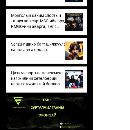
Монголын цахим спортын
тавдугаар сар: MSC-ийн эрх,
PMGO-ийн аварга, Tier 1
тэмцээнүүдийн өрсөлдөөн
Senzu-г шинэ багт шилжүүлэх
санал авч эхэллээ.
Цахим спортын менежмент
нэг жилийн хөтөлбөрийн
нээлт амжилттай боллоо