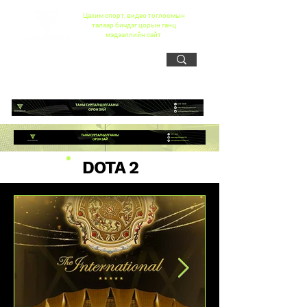
Цахим спорт, видео тоглоомын
талаар бичдэг цорын ганц
мэдээллийн сайт
DOTA 2