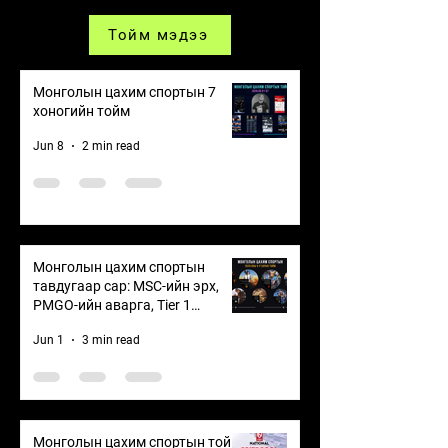
Тойм мэдээ
Монголын цахим спортын 7
хоногийн тойм
Jun 8
2 min read
Монголын цахим спортын
тавдугаар сар: MSC-ийн эрх,
PMGO-ийн аварга, Tier 1
тэмцээнүүдийн өрсөлдөөн
Jun 1
3 min read
Монголын цахим спортын тойм