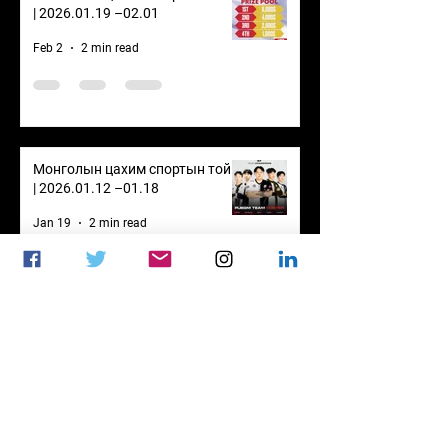
| 2026.01.19 –02.01
Feb 2
2 min read
Монголын цахим спортын тойм
| 2026.01.12 –01.18
Jan 19
2 min read
Долоо хоног: Team Zone
дараагийн шатанд өрсөлдөх нь
тодорхой болжээ
Jan 5
1 min read