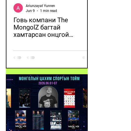
Ariunzayat Yunren
Jun 9
1 min read
Говь компани The
MongolZ багтай
хамтарсан онцгой
цуглуулгаа худалдаанд
гаргалаа