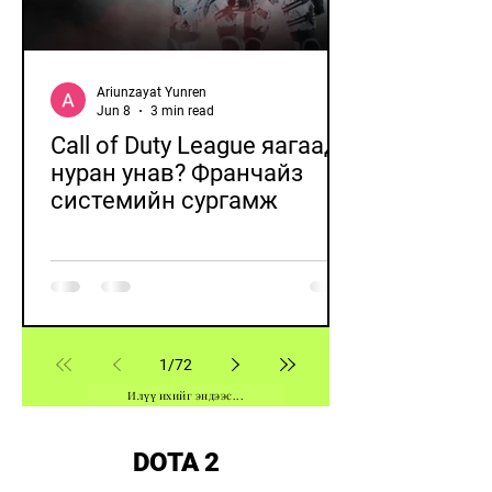
Ariunzayat Yunren
Jun 8
3 min read
Call of Duty League яагаад
нуран унав? Франчайз
системийн сургамж
1
/
72
Илүү ихийг эндээс...
DOTA 2