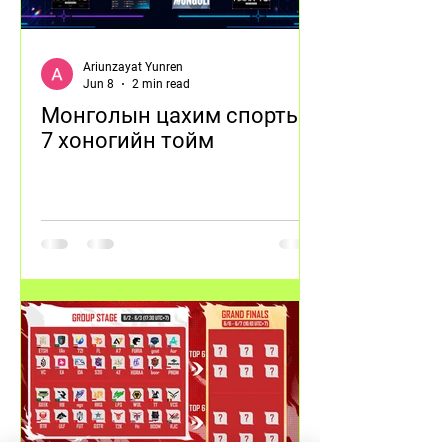
Ariunzayat Yunren
Jun 8
2 min read
Монголын цахим спортын
7 хоногийн тойм