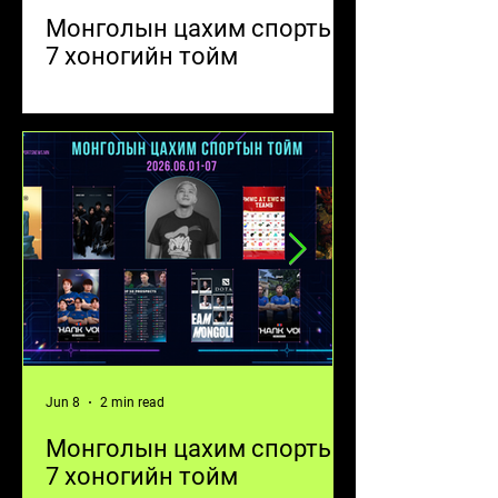
Монголын цахим спортын
Монголын ц
7 хоногийн тойм
тавдугаар с
эрх, PMGO-ий
1 тэмцээнү
өрсөлдөөн
Jun 8
2 min read
Jun 1
Монголын цахим спортын
Монголын ц
7 хоногийн тойм
тавдугаар с