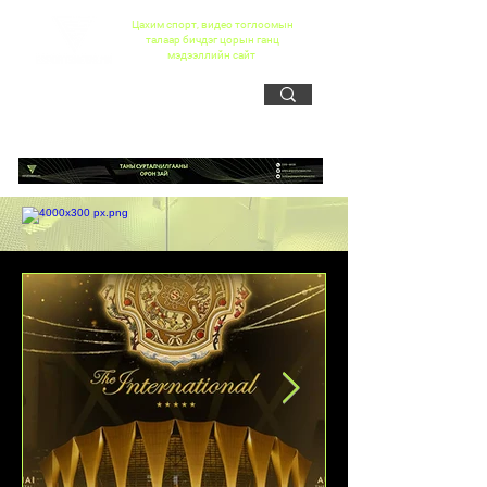
Цахим спорт, видео тоглоомын
талаар бичдэг цорын ганц
мэдээллийн сайт