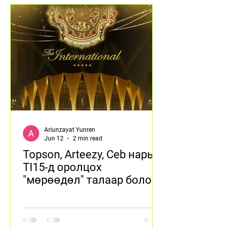
Ariunzayat Yunren
Jun 12
2 min read
Topson, Arteezy, Ceb нарын
TI15-д оролцох
"мөрөөдөл" талаар болов