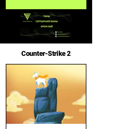
эрх, PMGO-ий
1 тэмцээнү
өрсөлдөөн
Counter-Strike 2