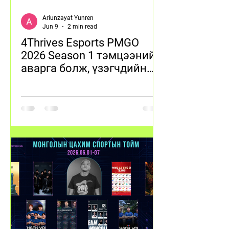
Ariunzayat Yunren
Jun 9
2 min read
4Thrives Esports PMGO
2026 Season 1 тэмцээний
аварга болж, үзэгчдийн
тоо 1 саяыг давлаа