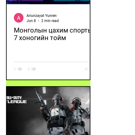
Ariunzayat Yunren
Jun 8
2 min read
Монголын цахим спортын
7 хоногийн тойм