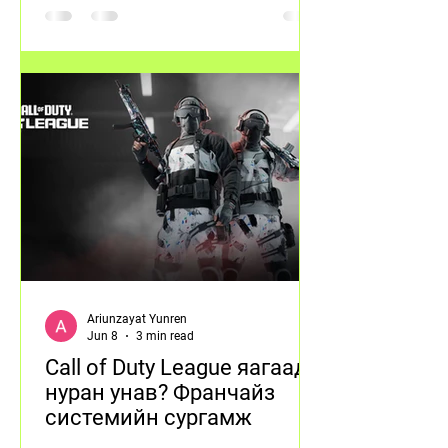
Ariunzayat Yunren
Jun 8
3 min read
Call of Duty League яагаад
нуран унав? Франчайз
системийн сургамж