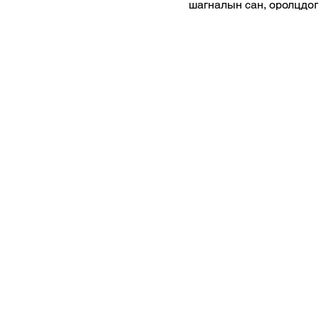
шагналын сан, оролцдог
багуудын чансаа -аар нь
шатлалд ангилдаг. Цахи
спортын...