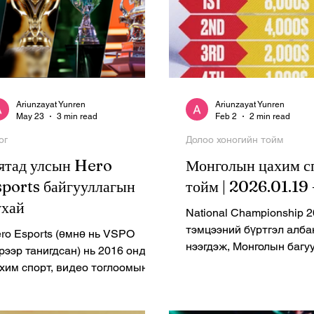
Ariunzayat Yunren
Ariunzayat Yunren
May 23
3 min read
Feb 2
2 min read
ог
Долоо хоногийн тойм
ятад улсын Hero
Монголын цахим с
sports байгууллагын
тойм | 2026.01.19
ухай
National Championship 
тэмцээний бүртгэл алба
ro Esports (өмнө нь VSPO
нээгдэж, Монголын багуу
рээр танигдсан) нь 2016 онд
ам.долларын шагналын 
хим спорт, видео тоглоомын
болон VRS онооны төлө
лбарын мэргэжилтнүүдийн
өрсөлдөх гэж байна. Cou
мтран байгуулсан компани юм.
Strike 2 (CS2) The Mongo