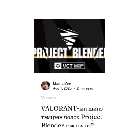
шалгалтын хариуг товчлон
орчуулав. Энэ мэдэгдэлд FACEIT
-ээс...
Masha Mnn
Aug 1, 2025
2 min read
Valorant
VALORANT-ын шинэ
тэмцээн болох Project
Blender гэж юу вэ?