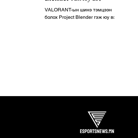
VALORANT-ын шинэ тэмцээн
болох Project Blender гэж юу вэ?