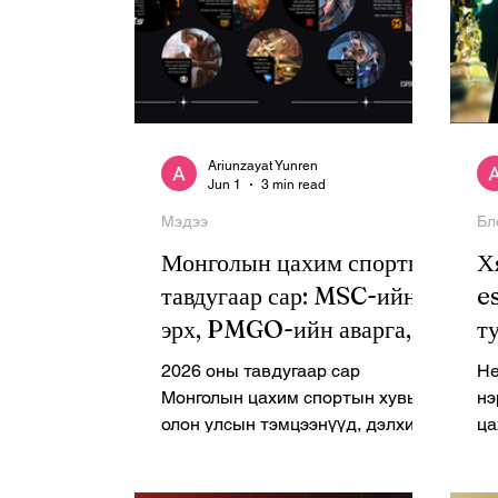
Ariunzayat Yunren
Jun 1
3 min read
Мэдээ
Бл
Монголын цахим спортын
Х
тавдугаар сар: MSC-ийн
e
эрх, PMGO-ийн аварга,
т
Tier 1 тэмцээнүүдийн
2026 оны тавдугаар сар
He
өрсөлдөөн
Монголын цахим спортын хувьд
нэ
олон улсын тэмцээнүүд, дэлхийн
ца
аваргын эрхийн төлөөх
са
өрсөлдөөн, шинэ
ха