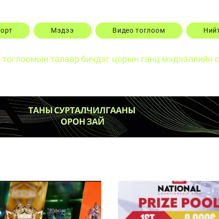
порт
Мэдээ
Видео тоглоом
Ний
о тоглоомын талаар бичдэг цорын ганц мэдээллийн 
Posts