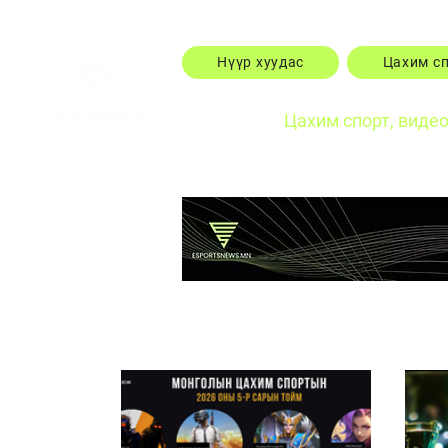
Нүүр хуудас
Цахим с
Цахим спорт, виде