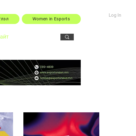
Log In
тлэл
Women in Esports
сайт