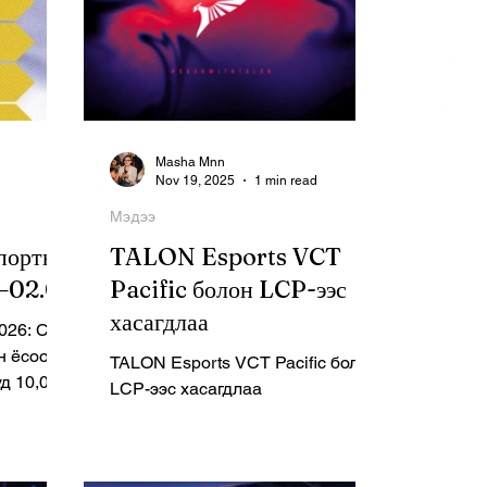
Masha Mnn
Nov 19, 2025
1 min read
Мэдээ
портын
TALON Esports VCT
 –02.01
Pacific болон LCP-ээс
хасагдлаа
2026: CS2
н ёсоор
TALON Esports VCT Pacific болон
д 10,000
LCP-ээс хасагдлаа
сан
ө
nter-
lZ баг