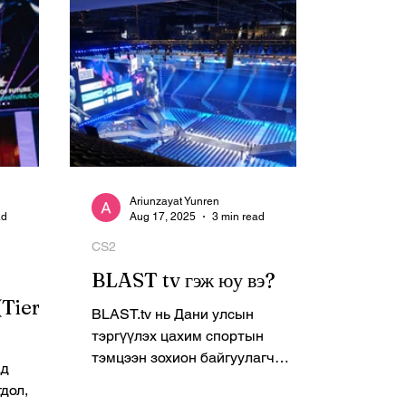
ад
eme
мцээнээ
эн нь
н
ан.
эн нь 2-
 улсад
 тэмцээн
Ariunzayat Yunren
юм. HLTV-ийн чансаагаар The M
ad
Aug 17, 2025
3 min read
CS2
BLAST tv гэж юу вэ?
(Tier
BLAST.tv нь Дани улсын
тэргүүлэх цахим спортын
тэмцээн зохион байгуулагч
өд
BLAST -ын бүтээсэн албан ёсны
дол,
дижитал платформ бөгөөд...