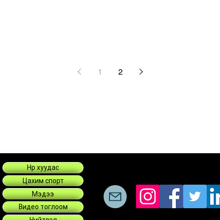
1
2
Нүүр хуудас
Цахим спорт
Мэдээ
Видео тоглоом
Нийтлэл