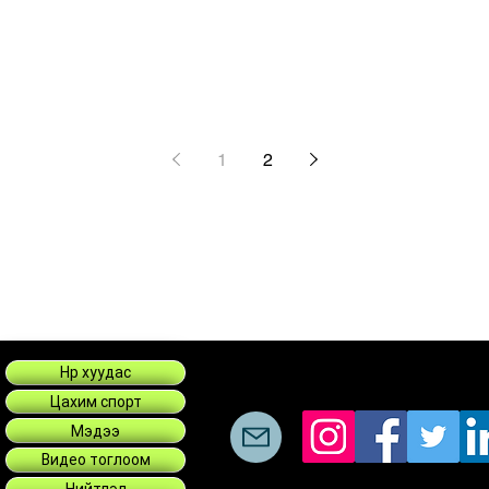
1
2
Нүүр хуудас
Цахим спорт
Мэдээ
Видео тоглоом
Нийтлэл