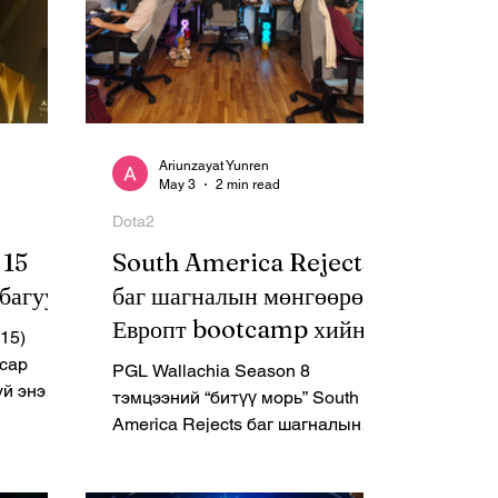
Ariunzayat Yunren
May 3
2 min read
Dota2
 15
South America Rejects
багууд
баг шагналын мөнгөөрөө
Европт bootcamp хийнэ
I15)
 сар
PGL Wallachia Season 8
уй энэ
тэмцээний “битүү морь” South
ор
America Rejects баг шагналын
рилгаар
60,000 ам.доллараа Европт
он багийг
үлдэн бэлтгэл хийхэд
ргаан