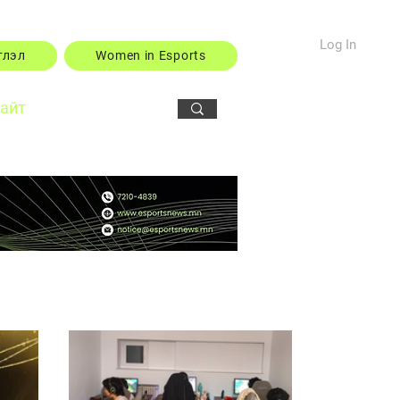
Log In
тлэл
Women in Esports
сайт