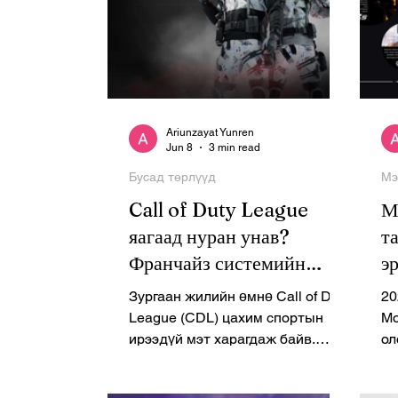
Ariunzayat Yunren
Jun 8
3 min read
Бусад төрлүүд
Мэ
Call of Duty League
М
яагаад нуран унав?
т
Франчайз системийн
э
сургамж
T
Зургаан жилийн өмнө Call of Duty
20
ө
League (CDL) цахим спортын
Мо
ирээдүй мэт харагдаж байв.
ол
Хотуудад суурилсан багууд, олон
ав
сая долларын франчайз эрх,
өр