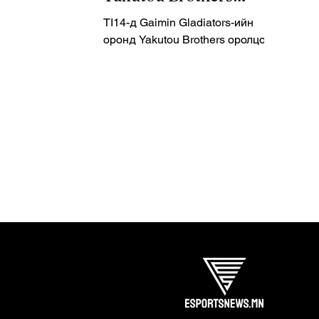
оролцоно
TI14-д Gaimin Gladiators-ийн
оронд Yakutou Brothers оролцоно