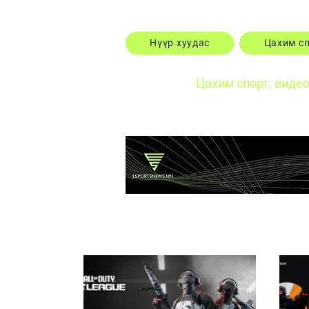
Нүүр хуудас
Цахим с
Цахим спорт, виде