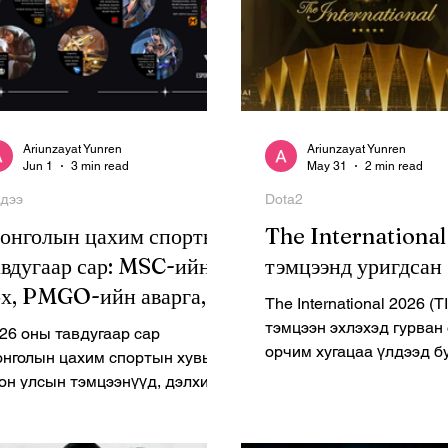
Ariunzayat Yunren
Ariunzayat Yunren
Jun 1
3 min read
May 31
2 min read
дээ
Dota2
онголын цахим спортын
The International
авдугаар сар: MSC-ийн
тэмцээнд уригдсан 
рх, PMGO-ийн аварга,
The International 2026 (T
ier 1 тэмцээнүүдийн
тэмцээн эхлэхэд гурван
26 оны тавдугаар сар
рсөлдөөн
орчим хугацаа үлдээд б
нголын цахим спортын хувьд
үед Valve уламжлал ёсо
он улсын тэмцээнүүд, дэлхийн
дэлхийн аваргад шууд у
аргын эрхийн төлөөх
оролцох найм биш, доло
сөлдөөн, шинэ
зарласан нь багагүй ма