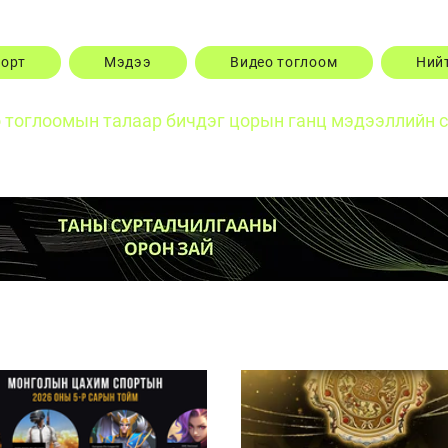
порт
Мэдээ
Видео тоглоом
Ний
о тоглоомын талаар бичдэг цорын ганц мэдээллийн 
Posts