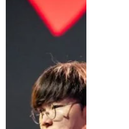
тоглоомын соёлыг бий болгож,
дэлхийн цахим спортын салбарыг
хөгжүүлэх зорилготой ажилладаг. Эх
сурвалж: Hero Esports байгууллагын
вэб хуудаснаас авсан дэлгэцийн
зураг Шанхай хотод төвтэй тус
компани