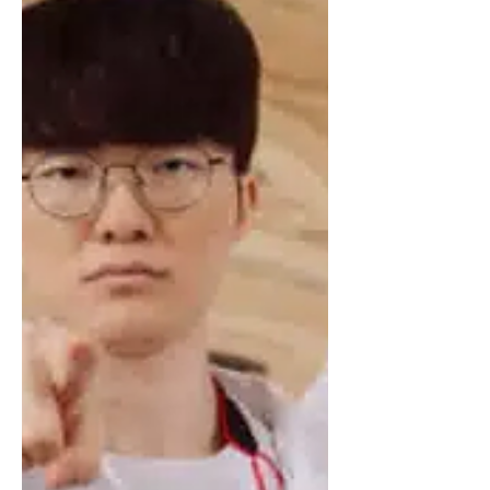
өрсөлддөг тус байгууллага сүүлийн
жилүүдэд тасралтгүй алдагдал
хүлээж байсан бөгөөд энэ удаагийн
ашиг нь санхүүгийн нөхцөл байдал
сайжирч эхэлсний дохио гэж үзэгдэж
байна. Орлогын бүтэц илүү
тогтвортой болж, ивээн тэтгэгч
болон медиа