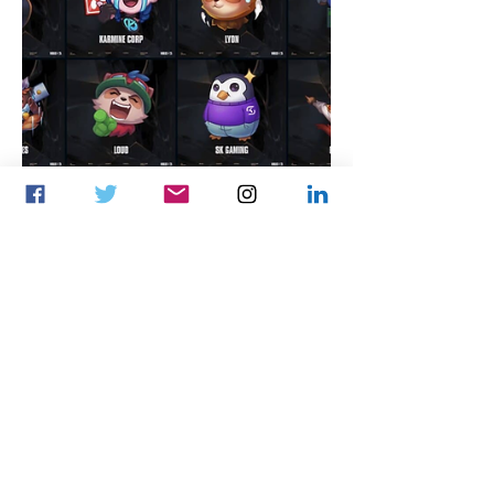
LCP-ээс хасагдлаа