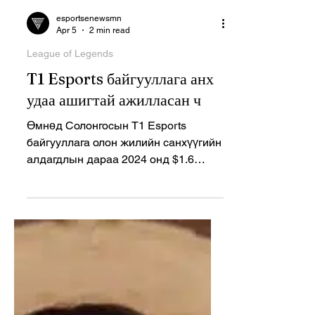
esportsenewsmn
Apr 5
2 min read
League of Legends
T1 Esports байгууллага анх
удаа ашигтай ажилласан ч
Өмнөд Солонгосын T1 Esports
байгууллага олон жилийн санхүүгийн
алдагдлын дараа 2024 онд $1.6
саяын ашигтай ажилласан ч,
байгууллагын өрийн дарамт бүрэн
шийдэгдээгүй хэвээр байна. League
of Legends, VALORANT зэрэг
томоохон цахим спортын төрлүүдэд