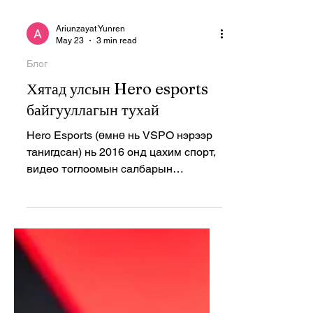
Ariunzayat Yunren
May 23
3 min read
Блог
Хятад улсын Hero esports
байгууллагын тухай
Hero Esports (өмнө нь VSPO нэрээр
танигдсан) нь 2016 онд цахим спорт,
видео тоглоомын салбарын
мэргэжилтнүүдийн хамтран
байгуулсан компани юм. Үүсгэн
байгуулагчдын дунд Yin Yang болон
Danny Tang нар багтдаг бөгөөд тэд
шинэ үеийн үзэгчдэд зориулсан
хамгийн шилдэг цахим спорт, видео