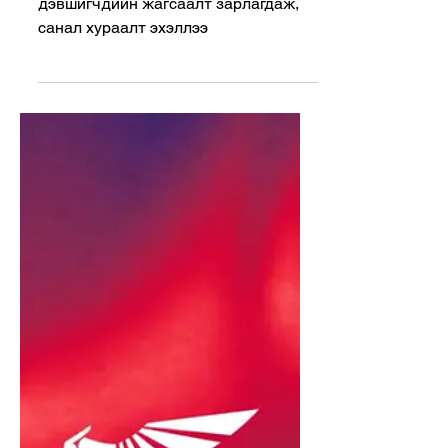
Nov 19, 2025
3 min read
League of Legends
League Awards 2025-н нэр
дэвшигчдийн жагсаалт
зарлагдаж, санал хураалт
эхэллээ
League Awards 2025-н нэр
дэвшигчдийн жагсаалт зарлагдаж,
санал хураалт эхэллээ