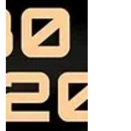
Канадын тоглогч Жастин "FaNg"
Коакли stand-in байдлаар багт
тоглохоор болжээ. Passion UA баг
IEM Rio тэмцээнд оролцох урилгаа 1-
р сарын 5-ны өдрийн Valve Regional
Standings (VRS)-ийн чансаагаар
авсан. Тухайн үед багийн
бүрэлдэхүүнд Америк тоглогчид
болох Grim болон n