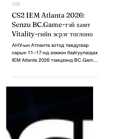
esportsenewsmn
May 2
2 min read
CS2
CS2 IEM Atlanta 2026:
Senzu BC.Game-тэй хамт
Vitality-гийн эсрэг тоглоно
АНУ-ын Атланта хотод тавдугаар
сарын 11–17-нд зохион байгуулагдах
IEM Atlanta 2026 тэмцээнд BC.Game
багийн бүрэлдэхүүнд зээлээр
нэгдсэн Монгол тоглогч Senzu эхний
тойрогт Vitality-гийн эсрэг тоглохоор
боллоо. Тэмцээний бүтэц ба формат
IEM Atlanta 2026 нь ESL-ийн Intel
Extreme Masters цувралын хүрээнд
зохион байгуулагдаж буй S-tier
тэмцээн бөгөөд дэлхийн шилдэг