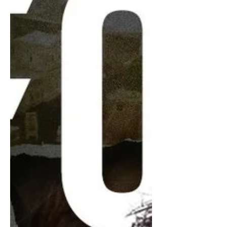
хүндтэй Major тэмцээнүүдийн нэг
бөгөөд Германы Кёльн хотод зохион
байгуулагдана. Тэмцээн нь олон
шатлалтай (Stage 1, Stage 2 болон
Stage 3) форматаар явагдах бөгөөд
дэлхийн шилдэг 32 багууд VRS
(Valve Regional Standin