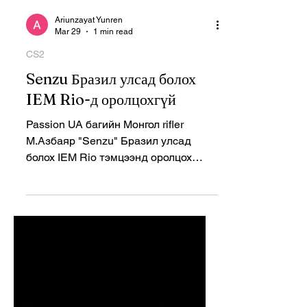
Ariunzayat Yunren
Mar 29
1 min read
CS2
Senzu Бразил улсад болох
IEM Rio-д оролцохгүй
Passion UA багийн Монгол rifler
М.Азбаяр "Senzu" Бразил улсад
болох IEM Rio тэмцээнд оролцох
боломжгүй болсныг баг албан ёсоор
мэдэгдлээ. Шалтгаан нь ESL-ийн
тэмцээний бүсийн дүрэмтэй
холбоотой юм. Түүний оронд