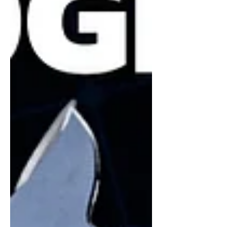
багууд оролцож байна. Group Stage
(Хэсгийн шат): 2 double-elimination
(GSL) хэсэгтэй Хэсэг бүр 8 багтай
Бүх тоглолт B