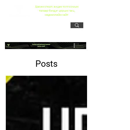
Цахим спорт, видео тоглоомын
талаар бичдэг цорын ганц
мэдээллийн сайт
Posts