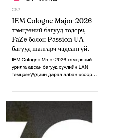
Ariunzayat Yunren
Apr 6
3 min read
CS2
IEM Cologne Major 2026
тэмцээний багууд тодорч,
FaZe болон Passion UA
багууд шалгарч чадсангүй.
IEM Cologne Major 2026 тэмцээний
урилга авсан багууд сүүлийн LAN
тэмцээнүүдийн дараа албан ёсоор
тодорч, хэд хэдэн том нэрс оролцож
чадаагүй нь энэ удаагийн Major-ийг
илүү сонирхолтой болгож байна.
Ерөнхий мэдээлэл IEM Cologne Major
2026 нь CS2-ийн хамгийн нэр