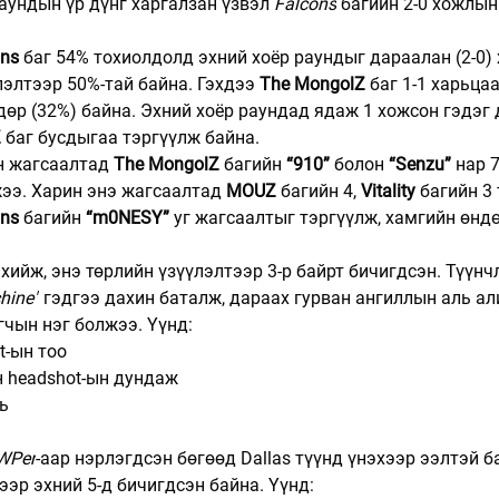
раундын үр дүнг харгалзан үзвэл 
Falcons
 багийн 2-0 хожлын
ns 
баг 54% тохиолдолд эхний хоёр раундыг дараалан (2-0) 
лэлтээр 50%-тай байна. Гэхдээ 
The MongolZ
 баг 1-1 харьца
дөр (32%) байна. Эхний хоёр раундад ядаж 1 хожсон гэдэг 
Z
 баг бусдыгаа тэргүүлж байна.
ийн жагсаалтад 
The MongolZ
 багийн 
“910”
 болон 
“Senzu”
 нар 
жээ. Харин энэ жагсаалтад 
MOUZ
 багийн 4, 
Vitality
 багийн 3
ons
 багийн 
“m0NESY”
 уг жагсаалтыг тэргүүлж, хамгийн өндө
 хийж, энэ төрлийн үзүүлэлтээр 3-р байрт бичигдсэн. Түүнч
hine"
 гэдгээ дахин баталж, дараах гурван ангиллын аль али
гчын нэг болжээ. Үүнд:
t-ын тоо
н headshot-ын дундаж
вь
WPer
-аар нэрлэгдсэн бөгөөд Dallas түүнд үнэхээр ээлтэй б
ээр эхний 5-д бичигдсэн байна. Үүнд: