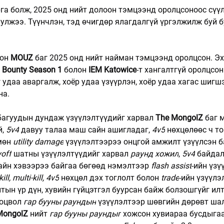
рга болж, 2025 онд нийт долоон тэмцээнд оролцсоноос сүүл
улжээ. Түүнчлэн, тэд өчигдөр ялагдалгүй үргэлжилж буй б
он 
MOUZ
 баг 2025 онд нийт найман тэмцээнд оролцсон. Эх
 Bounty Season 1
 болон 
IEM Katowice
-т хангалтгүй оролцсон
 удаа аваргалж, хоёр удаа үзүүрлэн, хоёр удаа хагас шигш
на.
й багуудын дундаж үзүүлэлтүүдийг харвал 
The MongolZ
 баг 
, 
5v4
 давуу талаа маш сайн ашигладаг, 
4v5
 нөхцөлөөс ч т
мөн 
utility damage
 үзүүлэлтээрээ онцгой амжилт үзүүлсэн б
yoff
 шатны үзүүлэлтүүдийг харвал 
раунд хожил
, 
5v4
 байдал
сайн хэвээрээ байгаа бөгөөд нэмэлтээр 
flash assist
-ийн үзү
ll, multi-kill, 4v5
 нөхцөл дэх тоглолт болон 
trade
-ийн үзүүлэ
тын үр дүн, хувийн гүйцэтгэл буурсан байж болзошгүйг ил
ооцвол 
гар бууны раундын
 үзүүлэлтээр шөвгийн дөрөвт шал
MongolZ
 нийт 
гар бууны раундыг
 хожсон хувиараа бусдыгаа