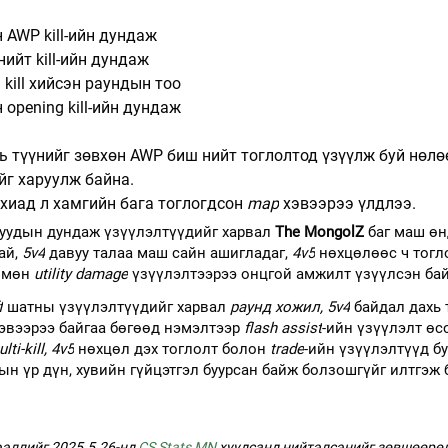
 AWP kill-ийн дундаж
нийт kill-ийн дундаж
 kill хийсэн раундын тоо
 opening kill-ийн дундаж
ь түүнийг зөвхөн AWP биш нийт тоглолтод үзүүлж буй нөл
йг харуулж байна.
ахиад л хамгийн бага тоглогдсон 
map
 хэвээрээ үлдлээ.
уудын дундаж үзүүлэлтүүдийг харвал 
The MongolZ
 баг маш өн
й, 
5v4
 давуу талаа маш сайн ашигладаг, 
4v5
 нөхцөлөөс ч тогл
 мөн 
utility damage
 үзүүлэлтээрээ онцгой амжилт үзүүлсэн бай
f
 шатны үзүүлэлтүүдийг харвал 
раунд хожил, 5v4
 байдал дахь 
хэвээрээ байгаа бөгөөд нэмэлтээр 
flash assist
-ийн үзүүлэлт өс
lti-kill, 4v5
 нөхцөл дэх тоглолт болон 
trade
-ийн үзүүлэлтүүд бу
ын үр дүн, хувийн гүйцэтгэл буурсан байж болзошгүйг илтгэж 
ээллийг 
2025.5.26
-нд 
CS Stats MN
хуудсанд нийтэлсэнийг зөвшөөрөл