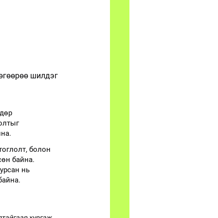
өөгөөрөө шилдэг 
дөр 
олтыг 
на.
тоглолт, болон 
сөн байна. 
урсан нь 
байна.
тэйгээр хүргэж 