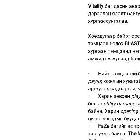
Vitality
 баг дахин ава
дараалан ялалт байгу
хүргэж сунгалаа.
Хоёрдугаар байрт орс
тэмцээн болох 
BLAST
зургаан тэмцээнд нэг
амжилт үзүүлээд бай
·       Нийт тэмцээни
раунд
 хожлын хувьтай
эргүүлэх чадвартай, 
·       Харин зөвхөн 
pla
болон 
utility damage
 
байна. Харин 
opening ki
нь тоглогчдын буудал
·       
FaZe
 багийг эс т
тэргүүлж байна. 
The 