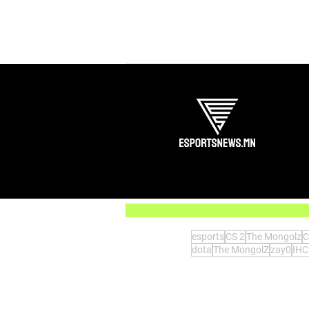
Comments
Write a comment...
PGL Astana 2025 тэмцээн
esports
CS 2
The Mongolz
C
dota
The MongolZ
zay0
IHC