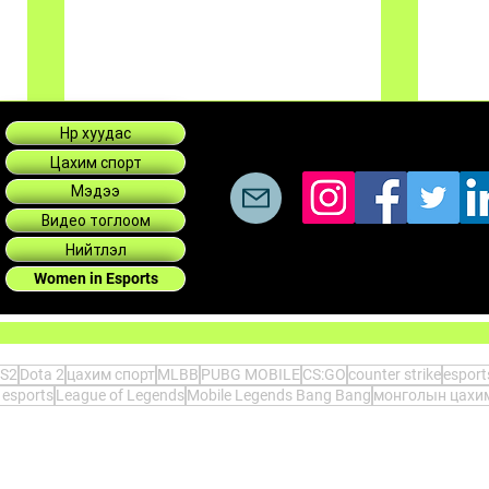
Нүүр хуудас
Цахим спорт
Мэдээ
Видео тоглоом
Нийтлэл
Women in Esports
Asian Champions League
2025
2025 тэмцээн
өндө
S2
Dota 2
цахим спорт
MLBB
PUBG MOBILE
CS:GO
counter strike
espor
 esports
League of Legends
Mobile Legends Bang Bang
монголын цахим