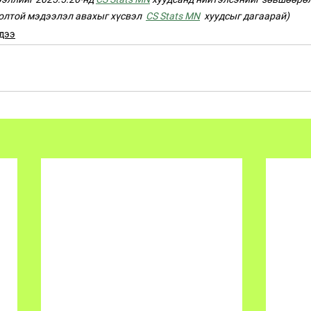
олтой мэдээлэл авахыг хүсвэл  
CS Stats MN
  хуудсыг дагаарай)
дээ