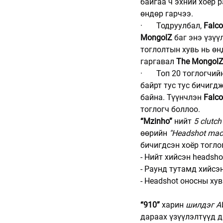
байгаа ч эхний хоёр 
өндөр гарчээ.
·       Тодруулбал, 
Falco
MongolZ
 баг энэ үзүү
тоглолтын хувь нь өн
гаргавал 
The Mongol
·       Топ 20 тоглогч
байрт тус тус бичигд
байна. Түүнчлэн 
Falc
тоглогч боллоо.
“Mzinho”
 нийт 
5 clutch
өөрийн 
"Headshot mac
бичигдсэн хоёр тогло
- Нийт хийсэн headsho
- Раунд тутамд хийсэ
- Headshot оносны ху
“910”
 харин 
шилдэг A
дараах үзүүлэлтүүд д