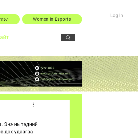
Log In
тлэл
Women in Esports
сайт
. Энэ нь тэдний 
в дэх удаагаа 