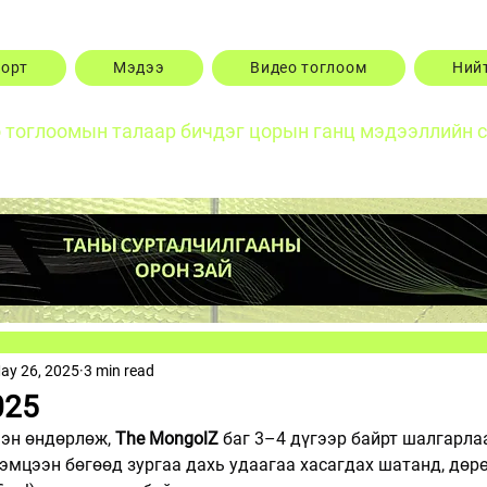
порт
Мэдээ
Видео тоглоом
Ний
о тоглоомын талаар бичдэг цорын ганц мэдээллийн 
ay 26, 2025
3 min read
025
эн өндөрлөж, 
The MongolZ
 баг 3–4 дүгээр байрт шалгарлаа
эмцээн бөгөөд зургаа дахь удаагаа хасагдах шатанд, дөрө