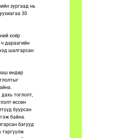
ийн зургаад нь 
уухиагаа 30 
ний хоёр 
 ч дараагийн 
ээд шалгарсан 
маш өндөр 
оглолтыг 
айна.
 дахь тоглолт, 
үлэлт өссөн 
лтүүд буурсан 
тгэж байна.
гарсан багууд 
 тэргүүлж 