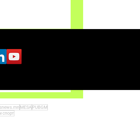
 оны эхний хагасын
р үзүүлэлтэй тоглогчид
tsnews.mn
MESA
PUBGM
 спорт