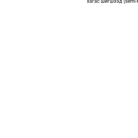
хагас шигшээд (semi-f