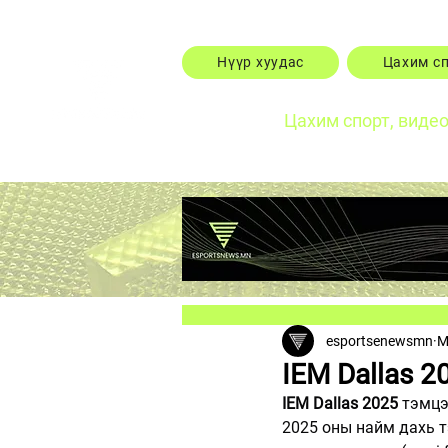
Нүүр хуудас
Цахим с
Цахим спорт, виде
esportsenewsmn
M
IEM Dallas 2
IEM Dallas 2025
 тэмцэ
2025 оны найм дахь т