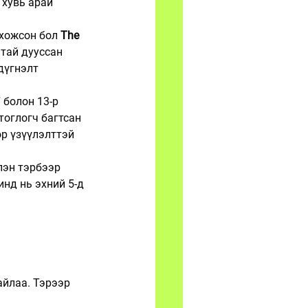
 хувь арай 
хожсон бол 
The 
атай дууссан 
дүгнэлт 
7 болон 13-р 
 тоглогч багтсан 
р үзүүлэлттэй 
лэн тэрбээр 
нд нь эхний 5-д 
айлаа. Тэрээр 