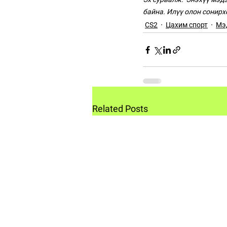
байна. Илүү олон сонирх
CS2
Цахим спорт
Мэ
Related Posts