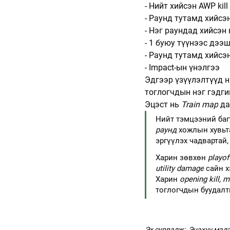
- Нийт хийсэн AWP kill
- Раунд тутамд хийсэн
- Нэг раундад хийсэн 
- 1 буюу түүнээс дээш
- Раунд тутамд хийсэн
- Impact-ын үнэлгээ
Эдгээр үзүүлэлтүүд н
тоглогчдын нэг гэдги
Эцэст нь 
Train map
 д
Нийт тэмцээний баг
раунд
 хожлын хувьта
эргүүлэх чадвартай,
Харин зөвхөн 
playof
utility damage
 сайн 
Харин 
opening kill, mu
тоглогчдын буудалт
Эх сурвалж:  Энэхүү мэд