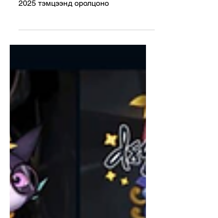
оролцоно
Team Liquid болон Cloud9 KeSPA Cup
2025 тэмцээнд оролцоно