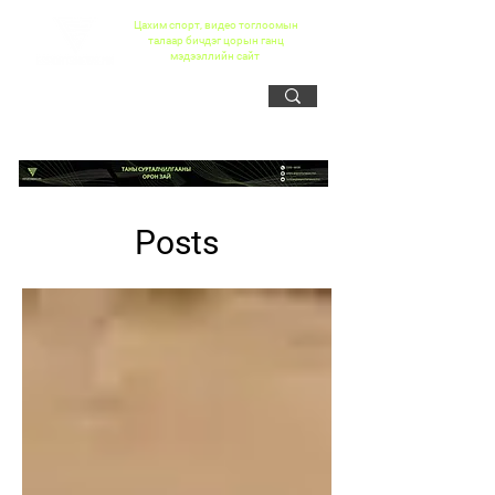
Цахим спорт, видео тоглоомын
талаар бичдэг цорын ганц
мэдээллийн сайт
Posts