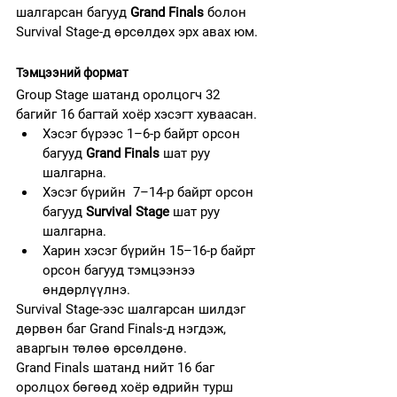
шалгарсан багууд 
Grand Finals
 болон 
Survival Stage-д өрсөлдөх эрх авах юм.
Тэмцээний формат
Group Stage шатанд оролцогч 32 
багийг 16 багтай хоёр хэсэгт хуваасан.
Хэсэг бүрээс 1–6-р байрт орсон 
багууд 
Grand Finals
 шат руу 
шалгарна.
Хэсэг бүрийн  7–14-р байрт орсон 
багууд 
Survival Stage
 шат руу 
шалгарна.
Харин хэсэг бүрийн 15–16-р байрт 
орсон багууд тэмцээнээ 
өндөрлүүлнэ.
Survival Stage-ээс шалгарсан шилдэг 
дөрвөн баг Grand Finals-д нэгдэж, 
аваргын төлөө өрсөлдөнө.
Grand Finals шатанд нийт 16 баг 
оролцох бөгөөд хоёр өдрийн турш 