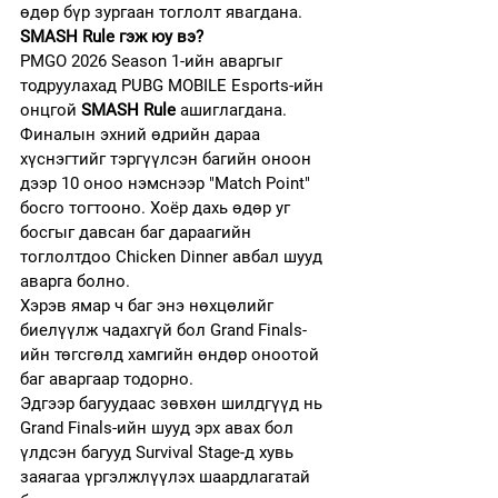
өдөр бүр зургаан тоглолт явагдана.
SMASH Rule гэж юу вэ?
PMGO 2026 Season 1-ийн аваргыг 
тодруулахад PUBG MOBILE Esports-ийн 
онцгой 
SMASH Rule
 ашиглагдана.
Финалын эхний өдрийн дараа 
хүснэгтийг тэргүүлсэн багийн оноон 
дээр 10 оноо нэмснээр "Match Point" 
босго тогтооно. Хоёр дахь өдөр уг 
босгыг давсан баг дараагийн 
тоглолтдоо Chicken Dinner авбал шууд 
аварга болно.
Хэрэв ямар ч баг энэ нөхцөлийг 
биелүүлж чадахгүй бол Grand Finals-
ийн төгсгөлд хамгийн өндөр оноотой 
баг аваргаар тодорно.
Эдгээр багуудаас зөвхөн шилдгүүд нь 
Grand Finals-ийн шууд эрх авах бол 
үлдсэн багууд Survival Stage-д хувь 
заяагаа үргэлжлүүлэх шаардлагатай 