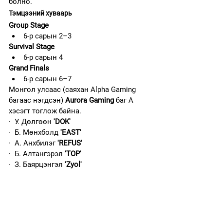
болно.
Тэмцээний хуваарь
Group Stage
6-р сарын 2–3
Survival Stage
6-р сарын 4
Grand Finals
6-р сарын 6–7
Монгол улсаас (саяхан Alpha Gaming 
багаас нэгдсэн) 
Aurora Gaming 
баг А 
хэсэгт тоглож байна.
·  У. Дөлгөөн 
'DOK'
·  Б. Мөнхболд 
'EAST'
·  А. Анхбилэг 
'REFUS'
·  Б. Алтангэрэл 
'TOP'
·  З. Баярцэнгэл 
'Zyol'