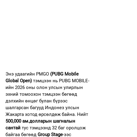
Энэ удаагийн PMGO 
(PUBG Mobile 
Global Open)
 тэмцээн нь PUBG MOBILE-
ийн 2026 оны олон улсын улирлын 
эхний томоохон тэмцээн бөгөөд 
дэлхийн өнцөг булан бүрээс 
шалгарсан багууд Индонез улсын 
Жакарта хотод өрсөлдөж байна. Нийт 
500,000 ам.долларын шагналын 
сантай
 тус тэмцээнд 32 баг оролцож 
байгаа бөгөөд 
Group Stage
-ээс 