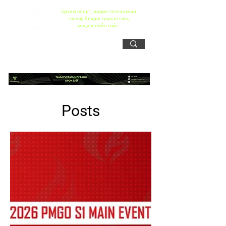
Цахим спорт, видео тоглоомын
талаар бичдэг цорын ганц
мэдээллийн сайт
Posts