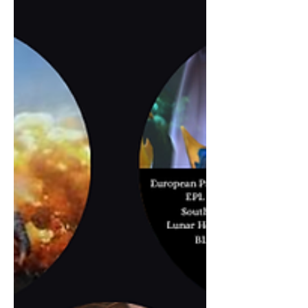
оролцогч 32 багийг 16 багтай хоёр
хэсэгт хуваасан. Хэ