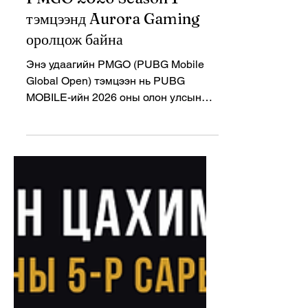
PUBGM
PMGO 2026 Season 1
тэмцээнд Aurora Gaming
оролцож байна
Энэ удаагийн PMGO (PUBG Mobile
Global Open) тэмцээн нь PUBG
MOBILE-ийн 2026 оны олон улсын
улирлын эхний томоохон тэмцээн
бөгөөд дэлхийн өнцөг булан бүрээс
шалгарсан багууд Индонез улсын
Жакарта хотод өрсөлдөж байна.
Нийт 500,000 ам.долларын
шагналын сантай тус тэмцээнд 32
баг оролцож байгаа бөгөөд Group
Stage-ээс шалгарсан багууд Grand
Finals болон Survival Stage-д
өрсөлдөх эрх авах юм. Тэмцээний
формат Group Stage шатанд