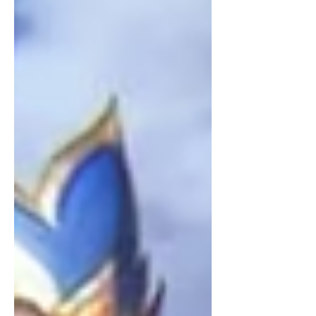
СИНГАПУР, 2026 оны 5-р сарын 18
— MOONTON Games компани Mobile
Legends: Bang Bang (MLBB)
тоглоомын Global Skin Design
Contest 2026 тэмцээнийг албан
ёсоор эхлүүлж, дэлхийн өнцөг булан
бүрээс уран бүтээлч, зураач,
дизайнеруудыг “Era of Awakening:
The Clash of Two Destinies” сэдвийн
хүрээнд тоглоо