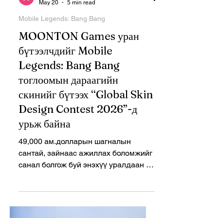
Ariunzayat Yunren
May 20
5 min read
Mobile Legends: Bang Bang
MOONTON Games уран
бүтээлчдийг Mobile
Legends: Bang Bang
тоглоомын дараагийн
скинийг бүтээх “Global Skin
Design Contest 2026”-д
урьж байна
49,000 ам.долларын шагналын
сантай, зайнаас ажиллах боломжийг
санал болгож буй энэхүү уралдаан нь
MLBB бол урчуудын хувьд өөрсдийн
өвөрмөц дизайнаар өрсөлдөх
талбар юм гэдгийг батална.