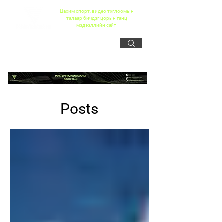
Цахим спорт, видео тоглоомын
талаар бичдэг цорын ганц
мэдээллийн сайт
Posts