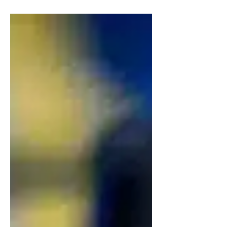
ууган багуудын нэг Complexity
Gaming баг CS-ээс гарч байгаагаа
мэдэгдлээ. Ингэснээр 20 орчим жил...