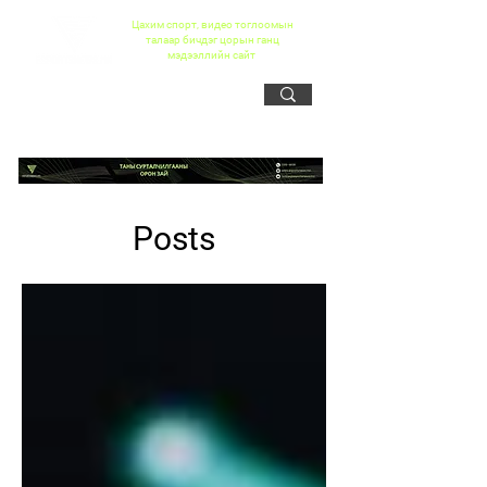
Цахим спорт, видео тоглоомын
талаар бичдэг цорын ганц
мэдээллийн сайт
Posts