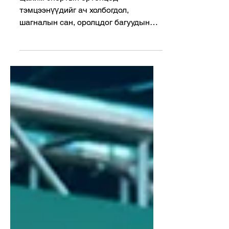
шатлал (Tier System)
Цахим спортын ертөнцөд
тэмцээнүүдийг ач холбогдол,
шагналын сан, оролцдог багуудын
чансаа -аар нь шатлалд ангилдаг.
Цахим спортын...