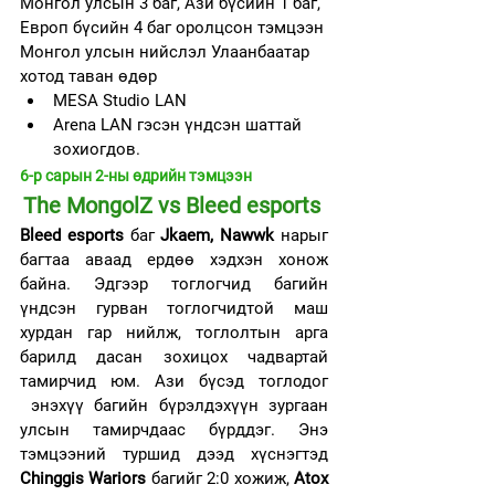
Монгол улсын 3 баг, Ази бүсийн 1 баг, 
Европ бүсийн 4 баг оролцсон тэмцээн 
Монгол улсын нийслэл Улаанбаатар 
хотод таван өдөр
MESA Studio LAN
Arena LAN гэсэн үндсэн шаттай 
зохиогдов.
6-р сарын 2-ны өдрийн тэмцээн
The MongolZ vs Bleed esports 
Bleed esports
 баг 
Jkaem, Nawwk
 нарыг 
багтаа аваад ердөө хэдхэн хонож 
байна. Эдгээр тоглогчид багийн 
үндсэн гурван тоглогчидтой маш 
хурдан гар нийлж, тоглолтын арга 
барилд дасан зохицох чадвартай 
тамирчид юм. Ази бүсэд тоглодог 
 энэхүү багийн бүрэлдэхүүн зургаан 
улсын тамирчдаас бүрддэг. Энэ 
тэмцээний туршид дээд хүснэгтэд 
Chinggis Wariors 
багийг 2:0 хожиж, 
Atox 