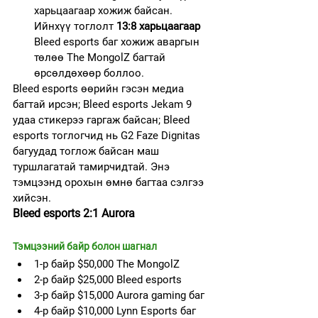
харьцаагаар хожиж байсан. 
Ийнхүү тоглолт 
13:8 харьцаагаар
Bleed esports баг хожиж аваргын 
төлөө The MongolZ багтай 
өрсөлдөхөөр боллоо.
Bleed esports өөрийн гэсэн медиа 
багтай ирсэн; Bleed esports Jekam 9 
удаа стикерээ гаргаж байсан; Bleed 
esports тоглогчид нь G2 Faze Dignitas 
багуудад тоглож байсан маш 
туршлагатай тамирчидтай. Энэ 
тэмцээнд орохын өмнө багтаа сэлгээ 
хийсэн.
Bleed esports 2:1 Aurora 
Тэмцээний байр болон шагнал
1-р байр $50,000 The MongolZ
2-р байр $25,000 Bleed esports 
3-р байр $15,000 Aurora gaming баг
4-р байр $10,000 Lynn Esports баг