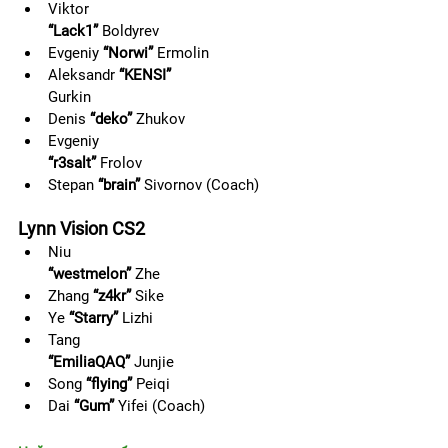
Viktor 
“Lack1”
 Boldyrev                           
Evgeniy 
“Norwi”
 Ermolin       
Aleksandr 
“KENSI”
Gurkin                  
Denis 
“deko”
 Zhukov                
Evgeniy 
“r3salt”
 Frolov                              
Stepan 
“brain”
 Sivornov (Coach)     
Lynn Vision CS2
Niu 
“westmelon”
 Zhe                                
Zhang 
“z4kr”
 Sike                         
Ye 
“Starry”
 Lizhi                            
Tang 
“EmiliaQAQ”
 Junjie                         
Song 
“flying”
 Peiqi    
Dai 
“Gum”
 Yifei (Coach)        