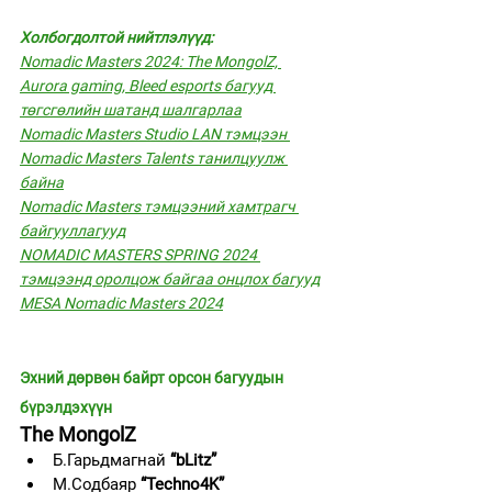
Холбогдолтой нийтлэлүүд:
Nomadic Masters 2024: The MongolZ, 
Aurora gaming, Bleed esports багууд 
төгсгөлийн шатанд шалгарлаа
Nomadic Masters Studio LAN тэмцээн 
Nomadic Masters Talents танилцуулж 
байна
Nomadic Masters тэмцээний хамтрагч 
байгууллагууд
NOMADIC MASTERS SPRING 2024 
тэмцээнд оролцож байгаа онцлох багууд
MESA Nomadic Masters 2024
Эхний дөрвөн байрт орсон багуудын 
бүрэлдэхүүн
The MongolZ 
Б.Гарьдмагнай 
“bLitz”
М.Содбаяр 
“Techno4K”