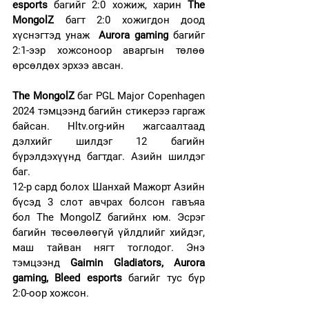
esports
 багийг 2:0 хожиж, харин 
The 
MongolZ
 багт 2:0 хожигдон доод 
хүснэгтэд унаж  
Aurora gaming
 багийг 
2:1-ээр хожсоноор аваргын төлөө 
өрсөлдөх эрхээ авсан.
The MongolZ 
баг PGL Major Copenhagen 
2024 тэмцээнд багийн стикерээ гаргаж 
байсан. Hltv.org-ийн жагсаалтаад 
дэлхийг шилдэг 12 багийн 
бүрэлдэхүүнд багтдаг. Азийн шилдэг 
баг. 
12-р сард болох Шанхай Мажорт Азийн 
бүсэд 3 слот авчрах болсон гавъяа 
бол The MongolZ багийнх юм. Эсрэг 
багийн төсөөлөөгүй үйлдлийг хийдэг, 
маш тайван нягт тоглодог. Энэ 
тэмцээнд 
Gaimin Gladiators, Aurora 
gaming, Bleed esports 
багийг тус бүр 
2:0-оор хожсон.