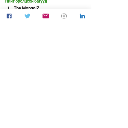
Нийт оролцсон багууд
The MongolZ
Lynn Vision
OG
Gaimin Gladiators
Aurora
 gaming
Bleed esports
Chinggis Warriors (
MESA Pro Series 
Spring  тэмцээний ялагч)
Atox esports 
(
MESA Pro Series 
Finals  тэмцээний ялагч)
 багууд 
өрсөлдөв.
Тэмцээнийг зохион байгуулагч: 
MESA
Ерөнхий ивээн тэтгэгч: 
1XBET
Хамтрагч
: SKYmedia, Red Bull
Дэмжигч: 
RELX Mongolia Exclusive 
Distributor, Zahii - Онлайн 24/7 дэлгүүр, 
UBCab - Онлайн такси үйлчилгээ