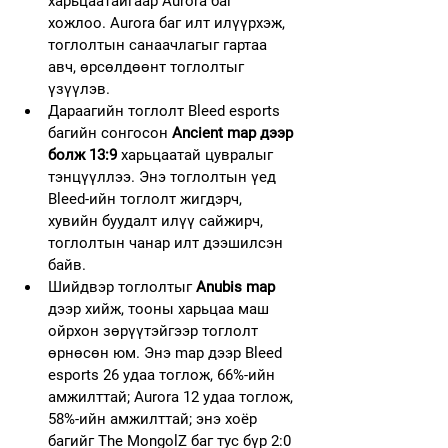
харьцаатайгаар Aurora баг 
хожлоо. Aurora баг илт илүүрхэж, 
тоглолтын санаачлагыг гартаа 
авч, өрсөлдөөнт тоглолтыг 
үзүүлэв.
Дараагийн тоглолт Bleed esports 
багийн сонгосон 
Ancient map дээр 
болж 13:9
 харьцаатай цувралыг 
тэнцүүллээ. Энэ тоглолтын үед 
Bleed-ийн тоглолт жигдэрч, 
хувийн буудалт илүү сайжирч, 
тоглолтын чанар илт дээшилсэн 
байв.
Шийдвэр тоглолтыг 
Anubis map
дээр хийж, тооны харьцаа маш 
ойрхон зөрүүтэйгээр тоглолт 
өрнөсөн юм. Энэ map дээр Bleed 
esports 26 удаа тоглож, 66%-ийн 
амжилттай; Aurora 12 удаа тоглож, 
58%-ийн амжилттай; энэ хоёр 
багийг The MongolZ баг тус бүр 2:0 