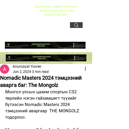
Цахим спорт, видео тоглоомын
талаар бичдэг цорын ганц
мэдээллийн сайт
Ariunzayat Yunren
Jun 2, 2024
3 min read
Nomadic Masters 2024 тэмцээний
аварга баг: The Mongolz
Монгол улсын цахим спортын CS2 
төрлийн нэгэн гайхамшигт түүхийг 
бүтээсэн Nomadic Masters 2024 
тэмцээний аваргаар  THE MONGOLZ 
тодорлоо.