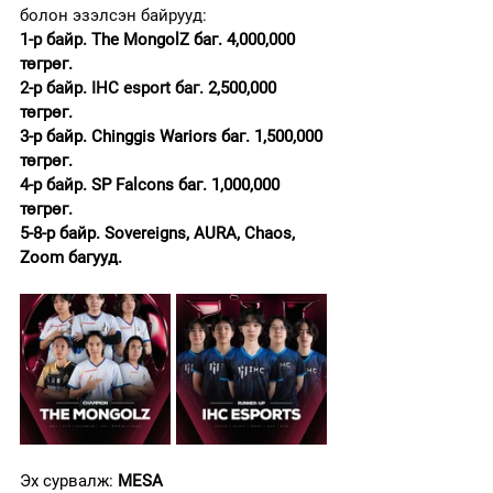
болон эзэлсэн байрууд:
1-р байр. 
The MongolZ баг. 4,000,000 
төгрөг.
2-р байр. IHC esport баг. 
2,500,000 
төгрөг.
3-р байр. Chinggis Wariors баг. 1,500,000 
төгрөг.
4-р байр. 
SP Falcons баг. 1,000,000 
төгрөг.
5-8-р байр. Sovereigns, AURA, Chaos, 
Zoom багууд.
Эх сурвалж: 
MESA