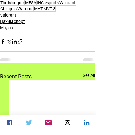
The Mongolz
MESA
IHC esports
Valorant
Chinggis Warriors
MVT
MVT 3
Valorant
Цахим спорт
Мэдээ
See All
Recent Posts