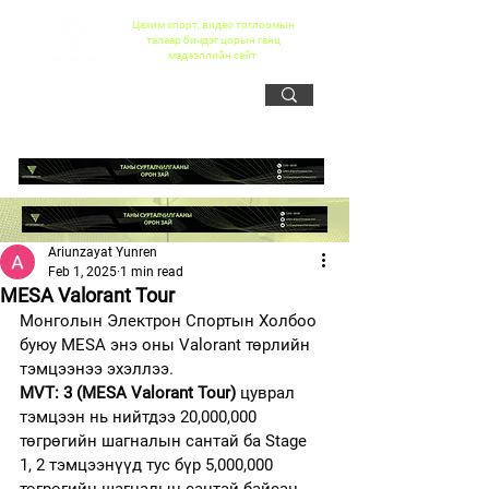
Цахим спорт, видео тоглоомын
талаар бичдэг цорын ганц
мэдээллийн сайт
Ariunzayat Yunren
Feb 1, 2025
1 min read
MESA Valorant Tour
Монголын Электрон Спортын Холбоо 
буюу MESA энэ оны Valorant төрлийн 
тэмцээнээ эхэллээ.
MVT: 3 (MESA Valorant Tour)
 цуврал 
тэмцээн нь нийтдээ 20,000,000 
төгрөгийн шагналын сантай ба Stage 
1, 2 тэмцээнүүд тус бүр 5,000,000 