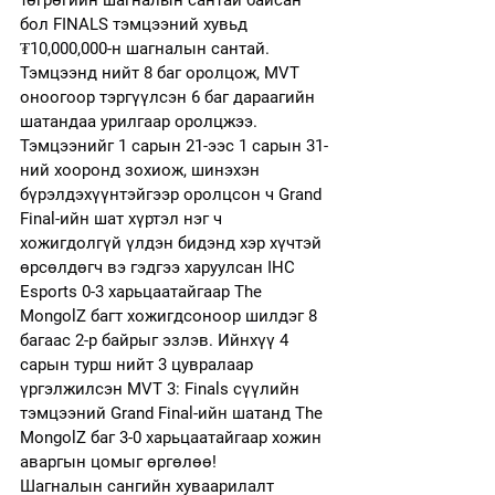
төгрөгийн шагналын сантай байсан 
бол FINALS тэмцээний хувьд 
₮10,000,000-н шагналын сантай.
Тэмцээнд нийт 8 баг оролцож, MVT 
оноогоор тэргүүлсэн 6 баг дараагийн 
шатандаа урилгаар оролцжээ. 
Тэмцээнийг 1 сарын 21-ээс 1 сарын 31-
ний хооронд зохиож, шинэхэн 
бүрэлдэхүүнтэйгээр оролцсон ч Grand 
Final-ийн шат хүртэл нэг ч 
хожигдолгүй үлдэн бидэнд хэр хүчтэй 
өрсөлдөгч вэ гэдгээ харуулсан IHC 
Esports 0-3 харьцаатайгаар The 
MongolZ багт хожигдсоноор шилдэг 8 
багаас 2-р байрыг эзлэв. Ийнхүү 4 
сарын турш нийт 3 цувралаар 
үргэлжилсэн MVT 3: Finals сүүлийн 
тэмцээний Grand Final-ийн шатанд The 
MongolZ баг 3-0 харьцаатайгаар хожин 
аваргын цомыг өргөлөө!
Шагналын сангийн хуваарилалт 