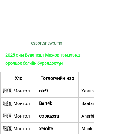
esportsnews.mn
2025 оны Будапешт Мажор тэмцээнд 
оролцох багийн бүрэлдэхүүн
Улс
Тоглогчийн нэр
           Нэр 
🇲🇳 Монгол
nin9
Yesuntumur Gantulga
🇲🇳 Монгол
Bart4k
Baatarkhuu Batbold
🇲🇳 Монгол
cobrazera
Anarbileg Uuganbayar
🇲🇳 Монгол
xerolte
Munkhtogtokh Enkhbat