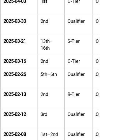
2025-04-03
1st
C-Tier
Offline
2025-03-30
2nd
Qualifier
Online
2025-03-21
13th–
S-Tier
Offline
16th
2025-03-16
2nd
C-Tier
Offline
2025-02-26
5th–6th
Qualifier
Online
2025-02-13
2nd
B-Tier
Online
2025-02-12
3rd
Qualifier
Online
2025-02-08
1st–2nd
Qualifier
Online