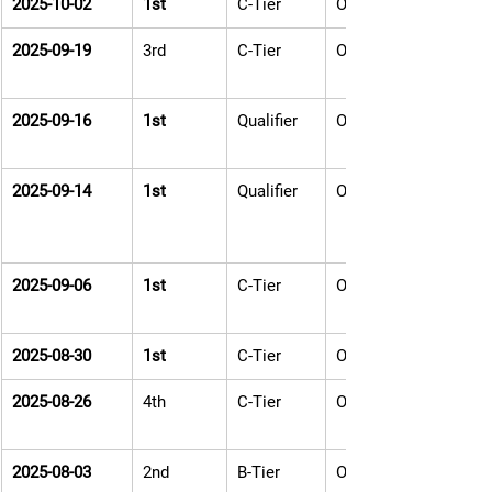
2025-10-02
1st
C-Tier
Offline
2025-09-19
3rd
C-Tier
Online
2025-09-16
1st
Qualifier
Online
2025-09-14
1st
Qualifier
Online
2025-09-06
1st
C-Tier
Offline
2025-08-30
1st
C-Tier
Offline
2025-08-26
4th
C-Tier
Online
2025-08-03
2nd
B-Tier
Offline