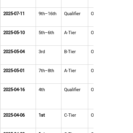
2025-07-11
9th–16th
Qualifier
Online
2025-05-10
5th–6th
A-Tier
Offline
2025-05-04
3rd
B-Tier
Online
2025-05-01
7th–8th
A-Tier
Offline
2025-04-16
4th
Qualifier
Online
2025-04-06
1st
C-Tier
Offline