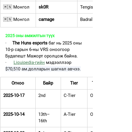
🇲🇳 Монгол
sk0R
Tengis Batjargal
🇲🇳 Монгол
carnage
Badral Purevkhuu
2025 оны амжилтын түүх
·     
The Huns esports
 баг нь 2025 оны 
10-р сарын 6-ны VRS оноогоор 
Будапешт Мажорт оролцож байна.
·      
Liquipedia-гийн
 мэдээллээр 
$70,510
ам.долларын шагнал авчээ.
Огноо
Байр
Tier
Төрөл
2025-10-17
2nd
C-Tier
Online
2025-10-14
13th–
A-Tier
Offline
16th