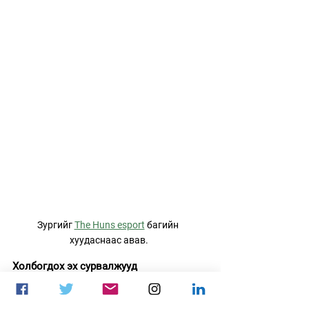
Зургийг 
The Huns esport
 багийн 
хуудаснаас авав.
Холбогдох эх сурвалжууд
Liquipedia: 
https://liquipedia.net/counterstrike/T