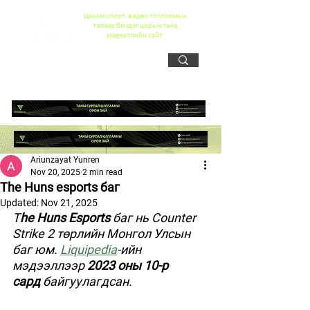
Цахим спорт, видео тоглоомын
талаар бичдэг цорын ганц
мэдээллийн сайт
Ariunzayat Yunren
Nov 20, 2025
2 min read
The Huns esports баг
Updated:
Nov 21, 2025
T
he Huns Esports
 баг нь Counter 
Strike 2 төрлийн Монгол Улсын 
баг юм. 
Liquipedia
-ийн 
мэдээллээр 
2023 оны 10-р 
сард
 байгуулагдсан.