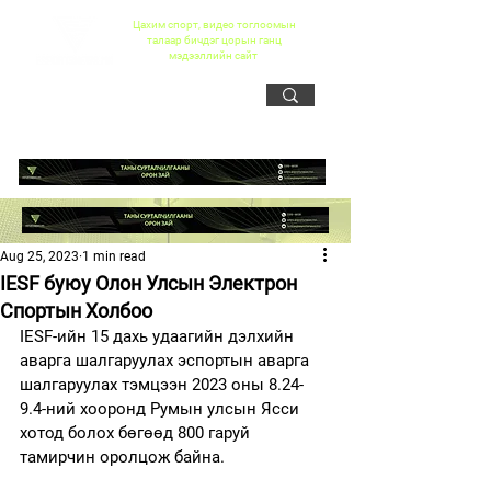
Цахим спорт, видео тоглоомын
талаар бичдэг цорын ганц
мэдээллийн сайт
Aug 25, 2023
1 min read
IESF буюу Олон Улсын Электрон
Спортын Холбоо
IESF-ийн 15 дахь удаагийн дэлхийн 
аварга шалгаруулах эспортын аварга 
шалгаруулах тэмцээн 2023 оны 8.24-
9.4-ний хооронд Румын улсын Ясси 
хотод болох бөгөөд 800 гаруй 
тамирчин оролцож байна.