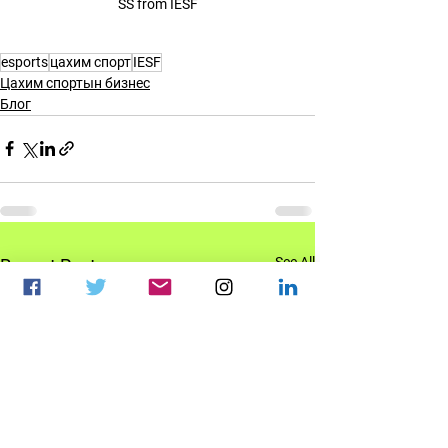
SS from IESF
esports
цахим спорт
IESF
Цахим спортын бизнес
Блог
See All
Recent Posts