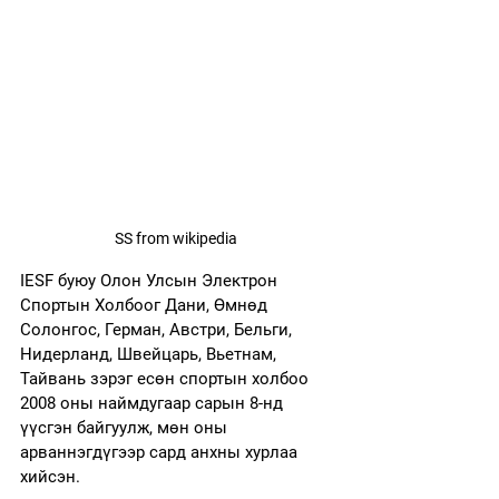
SS from wikipedia
IESF буюу Олон Улсын Электрон 
Спортын Холбоог Дани, Өмнөд 
Солонгос, Герман, Австри, Бельги, 
Нидерланд, Швейцарь, Вьетнам, 
Тайвань зэрэг есөн спортын холбоо 
2008 оны наймдугаар сарын 8-нд 
үүсгэн байгуулж, мөн оны 
арваннэгдүгээр сард анхны хурлаа 
хийсэн.