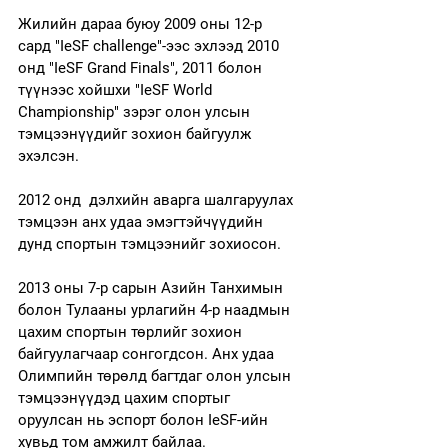
Жилийн дараа буюу 2009 оны 12-р 
сард "IeSF challenge"-ээс эхлээд 2010 
онд "IeSF Grand Finals", 2011 болон 
түүнээс хойшхи "IeSF World 
Championship" зэрэг олон улсын 
тэмцээнүүдийг зохион байгуулж 
эхэлсэн.
2012 онд  дэлхийн аварга шалгаруулах 
тэмцээн анх удаа эмэгтэйчүүдийн 
дунд спортын тэмцээнийг зохиосон. 
2013 оны 7-р сарын Азийн Танхимын 
болон Тулааны урлагийн 4-р наадмын 
цахим спортын төрлийг зохион 
байгуулагчаар сонгогдсон. Анх удаа 
Олимпийн төрөлд багтдаг олон улсын 
тэмцээнүүдэд цахим спортыг 
оруулсан нь эспорт болон IeSF-ийн 
хувьд том амжилт байлаа.