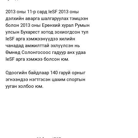
2013 оны 11-р сард IeSF 2013 оны 
дэлхийн аварга шалгаруулах тэмцээн 
болон 2013 оны Ерөнхий хурал Румын 
улсын Бухарест хотод зохиогдсон тул 
IeSF арга хэмжээнүүдээ хилийн 
чанадад амжилттай эхлүүлсэн нь 
Өмнөд Солонгосоос гадуур анх удаа 
IeSF арга хэмжээ болсон юм.
Одоогийн байдлаар 140 гаруй орныг 
эгнээндээ нэгтгэсэн цахим спортын 
ууган холбоо юм. 