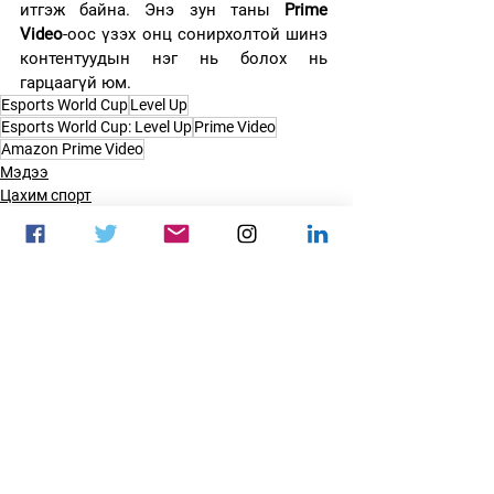
итгэж байна. Энэ зун таны 
Prime 
Video
-оос үзэх онц сонирхолтой шинэ 
контентуудын нэг нь болох нь 
гарцаагүй юм.
Esports World Cup
Level Up
Esports World Cup: Level Up
Prime Video
Amazon Prime Video
Мэдээ
Цахим спорт
See All
Recent Posts