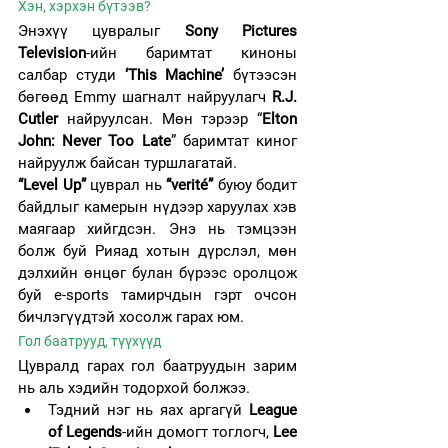
Хэн, хэрхэн бүтээв?
Энэхүү цувралыг 
Sony Pictures 
Television
-ийн баримтат киноны 
салбар студи 
‘This Machine’
 бүтээсэн 
бөгөөд Emmy шагналт найруулагч
 R.J. 
Cutler
 найруулсан. Мөн тэрээр “
Elton 
John: Never Too Late
” баримтат киног 
найруулж байсан туршлагатай.
“Level Up”
 цуврал нь 
“verité” 
буюу бодит 
байдлыг камерын нүдээр харуулах хэв 
маягаар хийгдсэн. Энэ нь тэмцээн 
болж буй Рияад хотын дүрслэл, мөн 
дэлхийн өнцөг булан бүрээс оролцож 
буй e-sports тамирчдын гэрт очсон 
бичлэгүүдтэй хосолж гарах юм.
Гол баатрууд, түүхүүд
Цувралд гарах гол баатруудын зарим 
нь аль хэдийн тодорхой болжээ.
Тэдний нэг нь яах аргагүй 
League 
of Legends
-ийн домогт тоглогч, 
Lee 