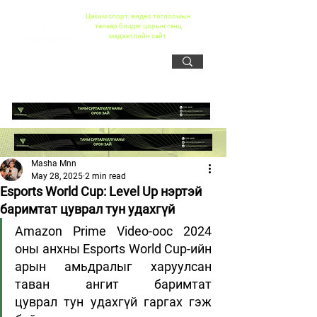
Цахим спорт, видео тоглоомын
талаар бичдэг цорын ганц
мэдээллийн сайт
Masha Mnn
May 28, 2025
2 min read
Esports World Cup: Level Up нэртэй
баримтат цуврал тун удахгүй
Amazon Prime Video-оос 2024 
оны анхны Esports World Cup-ийн 
арын амьдралыг харуулсан 
таван ангит баримтат 
цуврал тун удахгүй гаргах гэж 