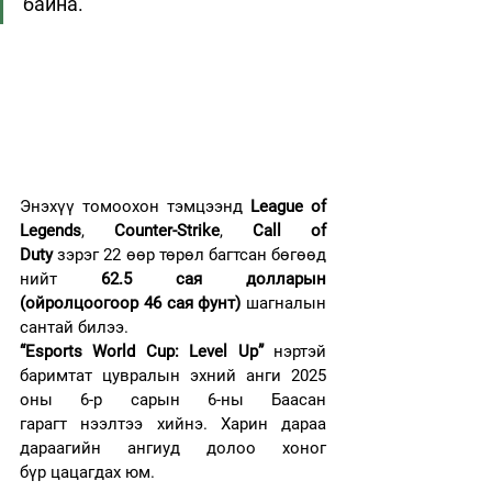
байна.
Энэхүү томоохон тэмцээнд 
League of 
Legends
, 
Counter-Strike
, 
Call of 
Duty
 зэрэг 22 өөр төрөл багтсан бөгөөд 
нийт 
62.5 сая долларын 
(ойролцоогоор 46 сая фунт)
 шагналын 
сантай билээ.
“Esports World Cup: Level Up”
 нэртэй 
баримтат цувралын эхний анги 2025 
оны 6-р сарын 6-ны Баасан 
гарагт нээлтээ хийнэ. Харин дараа 
дараагийн ангиуд долоо хоног 
бүр цацагдах юм.