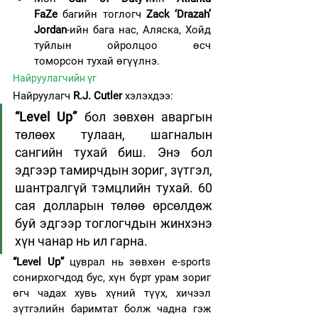
FaZe
 багийн тоглогч 
Zack ‘Drazah’ 
Jordan
-ийн бага нас, Аляска, Хойд 
туйлын ойролцоо өсч 
томорсон тухай өгүүлнэ.
Найруулагчийн үг
Найруулагч 
R.J. Cutler
 хэлэхдээ:
“Level Up”
 бол зөвхөн аваргын 
төлөөх тулаан, шагналын 
сангийн тухай биш. Энэ бол 
эдгээр тамирчдын зориг, зүтгэл, 
шантралгүй тэмцлийн тухай. 60 
сая долларын төлөө өрсөлдөж 
буй эдгээр тоглогчдын жинхэнэ 
хүн чанар нь ил гарна.
“Level Up”
 цуврал нь зөвхөн e-sports 
сонирхогчдод бус, хүн бүрт урам зориг 
өгч чадах хувь хүний түүх, хичээл 
зүтгэлийн баримтат болж чадна гэж 