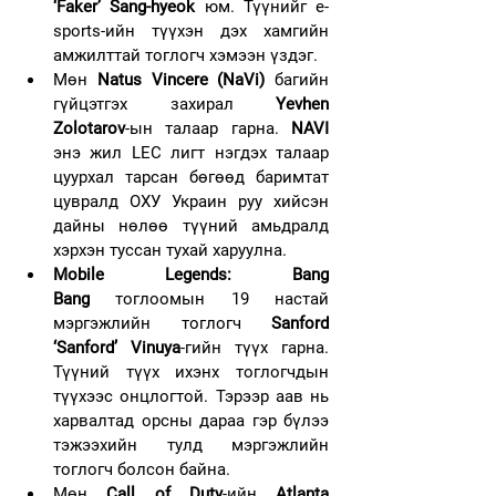
‘Faker’ Sang-hyeok
 юм. Түүнийг e-
sports-ийн түүхэн дэх хамгийн 
амжилттай тоглогч хэмээн үздэг.
Мөн 
Natus Vincere (NaVi)
 багийн 
гүйцэтгэх захирал 
Yevhen 
Zolotarov
-ын талаар гарна. 
NAVI
энэ жил LEC лигт нэгдэх талаар 
цуурхал тарсан бөгөөд баримтат 
цувралд ОХУ Украин руу хийсэн 
дайны нөлөө түүний амьдралд 
хэрхэн туссан тухай харуулна.
Mobile Legends: Bang 
Bang
 тоглоомын 19 настай 
мэргэжлийн тоглогч 
Sanford 
‘Sanford’ Vinuya
-гийн түүх гарна. 
Түүний түүх ихэнх тоглогчдын 
түүхээс онцлогтой. Тэрээр аав нь 
харвалтад орсны дараа гэр бүлээ 
тэжээхийн тулд мэргэжлийн 
тоглогч болсон байна.
Мөн 
Call of Duty
-ийн 
Atlanta 