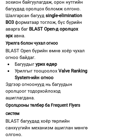
зохион байгуулагдаж, орон нутгийн 
багуудад оролцох боломж олгоно. 
Шалгарсан багууд 
single-elimination 
BO3
 форматаар тоглож, бүс бүрийн 
аварга баг 
BLAST Open-д оролцох 
эрх
 авна.
Урилга болон чухал огноо
BLAST Open бүрийн өмнө хоёр чухал 
огноо байдаг.
Багуудыг 
урих өдөр
Урилгыг тооцоолох 
Valve Ranking 
System-ийн огноо
Эдгээр огноонууд нь багуудын 
оролцоог тодорхойлоход 
ашиглагдана.
Оролцооны төлбөр ба Frequent Flyers 
систем
BLAST багуудад хоёр төрлийн 
санхүүгийн механизм ашиглан мөнгө 
олгоно.