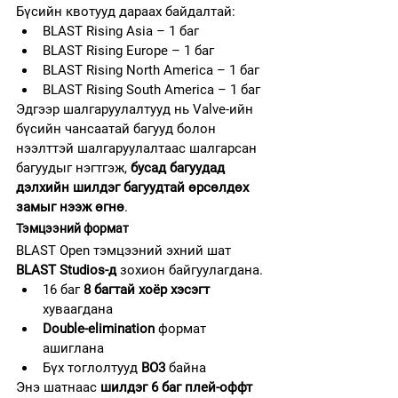
Бүсийн квотууд дараах байдалтай:
BLAST Rising Asia – 1 баг
BLAST Rising Europe – 1 баг
BLAST Rising North America – 1 баг
BLAST Rising South America – 1 баг
Эдгээр шалгаруулалтууд нь Valve-ийн 
бүсийн чансаатай багууд болон 
нээлттэй шалгаруулалтаас шалгарсан 
багуудыг нэгтгэж, 
бусад багуудад 
дэлхийн шилдэг багуудтай өрсөлдөх 
замыг нээж өгнө
.
Тэмцээний формат
BLAST Open тэмцээний эхний шат 
BLAST Studios-д
 зохион байгуулагдана.
16 баг 
8 багтай хоёр хэсэгт
хуваагдана
Double-elimination
 формат 
ашиглана
Бүх тоглолтууд 
BO3
 байна
Энэ шатнаас 
шилдэг 6 баг плей-оффт 