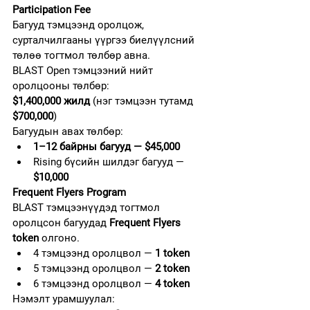
Participation Fee
Багууд тэмцээнд оролцож, 
сурталчилгааны үүргээ биелүүлсний 
төлөө тогтмол төлбөр авна.
BLAST Open тэмцээний нийт 
оролцооны төлбөр:
$1,400,000 жилд
 (нэг тэмцээн тутамд 
$700,000
)
Багуудын авах төлбөр:
1–12 байрны багууд — $45,000
Rising бүсийн шилдэг багууд — 
$10,000
Frequent Flyers Program
BLAST тэмцээнүүдэд тогтмол 
оролцсон багуудад 
Frequent Flyers 
token
 олгоно.
4 тэмцээнд оролцвол — 
1 token
5 тэмцээнд оролцвол — 
2 token
6 тэмцээнд оролцвол — 
4 token
Нэмэлт урамшуулал: