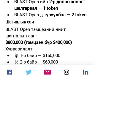
BLAST Open-ийн 
2-р долоо хоногт 
шалгарвал — 1 token
BLAST Open-д 
түрүүлбэл — 2 token
Шагналын сан
BLAST Open тэмцээний нийт 
шагналын сан:
$800,000 (тэмцээн бүр $400,000)
Хуваарилалт:
🥇 1-р байр — $150,000
🥈 2-р байр — $60,000
🥉 3–4 байр — $40,000
5–6 байр — $20,000
7–8 байр — $10,000
9–12 байр — $7,500
13–16 байр — $5,000
CS 2
BLAST OPEN
Esports Events
BLAST.tv
CS2 Competitive Scene
CS2
Цахим спортын бизнес