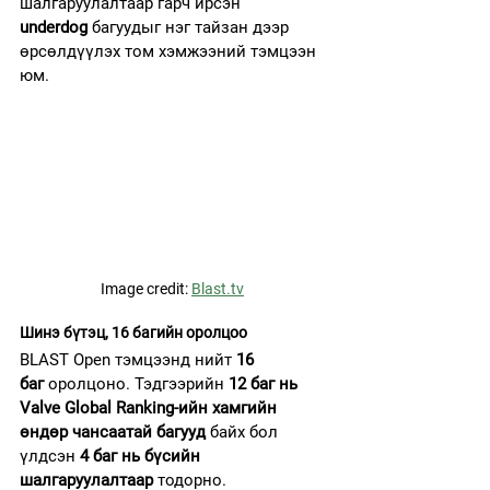
шалгаруулалтаар гарч ирсэн 
underdog
 багуудыг нэг тайзан дээр 
өрсөлдүүлэх том хэмжээний тэмцээн 
юм.
Image credit: 
Blast.tv
Шинэ бүтэц, 16 багийн оролцоо
BLAST Open тэмцээнд нийт 
16 
баг
 оролцоно. Тэдгээрийн 
12 баг нь 
Valve Global Ranking-ийн хамгийн 
өндөр чансаатай багууд
 байх бол 
үлдсэн 
4 баг нь бүсийн 
шалгаруулалтаар
 тодорно.