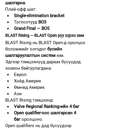
шалгарна
.
Плей-офф шат:
Single-elimination bracket
Тоглолтууд 
BO3
Grand Final — BO5
BLAST Rising — BLAST Open руу хүрэх зам
BLAST Rising нь BLAST Open-д оролцох 
боломжийг олгодог 
бүсийн 
шалгаруулалтын систем
 юм.
Эдгээр тэмцээнүүд дараах бүсүүдэд 
зохион байгуулагдана:
Европ
Хойд Америк
Өмнөд Америк
Ази
BLAST Rising тэмцээнд:
Valve Regional Ranking-ийн 4 баг
Open qualifier-оос шалгарсан 4 
баг
 оролцоно.
Open qualifiers нь дэд бүсүүдээр 