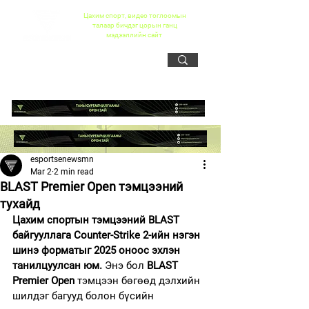
Цахим спорт, видео тоглоомын
талаар бичдэг цорын ганц
мэдээллийн сайт
esportsenewsmn
Mar 2
2 min read
BLAST Premier Open тэмцээний
тухайд
Цахим спортын тэмцээний BLAST 
байгууллага Counter-Strike 2-ийн нэгэн 
шинэ форматыг 2025 оноос эхлэн 
танилцуулсан юм. 
Энэ бол 
BLAST 
Premier Open
 тэмцээн бөгөөд дэлхийн 
шилдэг багууд болон бүсийн 