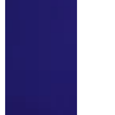
дэлхийн шилдэг багууд болон бүсийн
шалгаруулалтаар гарч ирсэн
underdog багуудыг нэг тайзан дээр
өрсөлдүүлэх том хэмжээний тэмцээн
юм. Image credit: Blast.tv Шинэ бүтэц,
16 багийн оролцоо BLAST Open
тэмцээнд нийт 16 баг оролцоно.
Тэдгээрийн 12 баг нь Valve Global
Ranking-ийн хамгийн өндөр
чансаатай багууд байх бол үл