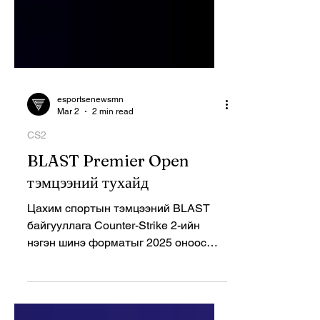
esportsenewsmn
Mar 2
2 min read
CS2
BLAST Premier Open
тэмцээний тухайд
Цахим спортын тэмцээний BLAST
байгууллага Counter-Strike 2-ийн
нэгэн шинэ форматыг 2025 оноос
эхлэн танилцуулсан юм. Энэ бол
BLAST Premier Open тэмцээн бөгөөд