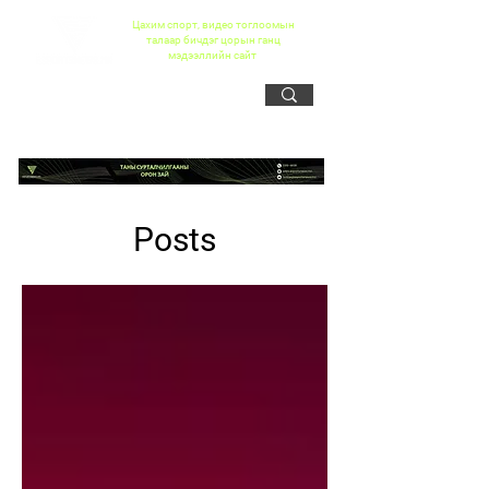
Цахим спорт, видео тоглоомын
талаар бичдэг цорын ганц
мэдээллийн сайт
Posts