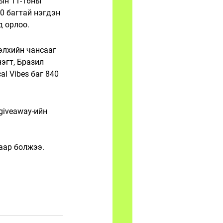
рын 11-16ны 
0 багтай нэгдэн 
д орлоо. 
элхийн чансааг 
эгт, Бразил 
l Vibes баг 840 
giveaway-ийн 
хаар болжээ. 