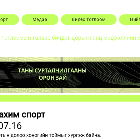
порт
Мэдээ
Видео тоглоом
Ний
о тоглоомын талаар бичдэг цорын ганц мэдээллийн 
ахим спорт
07.16
тын долоо хоногийн тоймыг хүргэж байна.