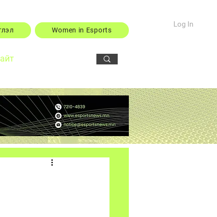
Log In
тлэл
Women in Esports
сайт