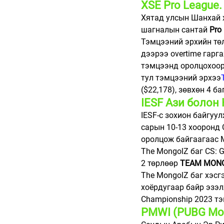
XSE Pro League.
Хятад улсын Шанхай х
шагналын сантай 
Pro
Тэмцээний эрхийн төл
дээрээ overtime гарг
тэмцээнд оролцохоор 
тул тэмцээний эрхээ
($22,178), зөвхөн 4 
IESF Ази болон
IESF-с зохион байгуу
сарын 10-13 хооронд 
оролцож байгаагаас 
The MongolZ баг CS: G
2 төрлөөр 
TEAM MON
The MongolZ баг хэсгэ
хоёрдугаар байр эзэлж
Championship 2023 тэ
PMWI (PUBG Mobil