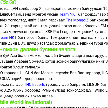
 CS: GO
отод LAN хэлбэрээр Xinsai Esports-с  зохион байгуулсан 1
 League
 тэмцээнд Монгол улсын 
Team NKT
 баг хоёрдугаар 
өөх тоглолтод нийт 3 мап гарснаас 
The MongolZ
 баг хожил
аж  2-1 харьцаатай лан тэмцээний эрхээ авсан боловч  IEM 
виз мэдүүлсэн хугацаа, XSE Pro League тэмцээний хугаца
Team NKT
 багт өгсөн байна. Тэмцээний нийт шагналын сан 
багийн дунд BO3, шууд хасагдах форматаар 2 өдрийн турш ү
 Номхон далайн бүсийн аварга
лж буй Ази болон Номхон далайн бүсийн аварга шалгаруула
Саудын Арабын Эр-Рияд хотод зохион байгуулагдаж нийт 8
Монгол Улсыг төлөөлж 
O төрлөөр, LILGUN баг Mobile Legends: Ban Ban төрлөөр, IHC 
GOLIA
 нэрийн доор оролцлоо. 
эсээ нэгээр,  
IHC-Esports
 гуравдугаар байранд, LILGUN баг
 8.25- 9.3-ны хооронд Румын улсад зохиогдох IESF World Es
мцээнд оролцох эрхээ авлаа.
e World Invitational) 