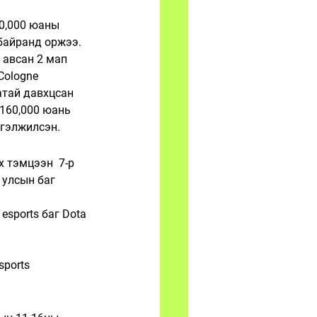
60,000 юаны 
байранд оржээ. 
 авсан 2 мап 
Cologne 
атай давхцсан 
160,000 юань 
ргэлжилсэн. 
х тэмцээн  
7-р 
 улсын баг 
esports баг Dota 
ports 