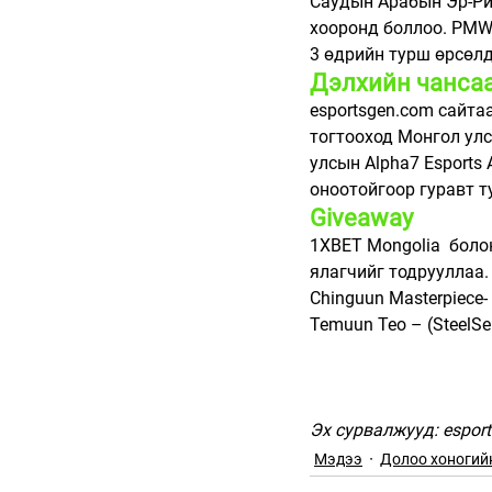
Саудын Арабын Эр-Ри
хооронд боллоо. 
PMWI
3 өдрийн турш өрсөлд
Дэлхийн чанса
esportsgen.com сайта
тогтооход Монгол улсы
улсын Alpha7 Esports 
оноотойгоор гуравт ту
Giveaway
1XBET Mongolia  боло
ялагчийг тодрууллаа. 
Chinguun Masterpiece- 
Temuun Teo – (SteelSe
Эх сурвалжууд: esport
Мэдээ
Долоо хоногий