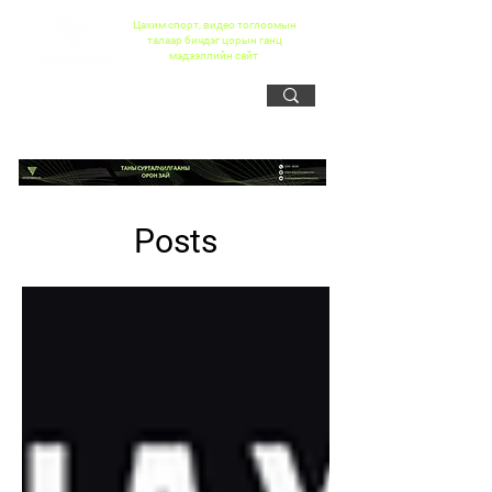
Цахим спорт, видео тоглоомын
талаар бичдэг цорын ганц
мэдээллийн сайт
Posts