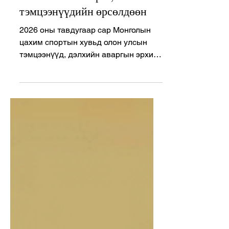
тавдугаар сар: MSC-ийн эрх,
PMGO-ийн аварга, Tier 1
тэмцээнүүдийн өрсөлдөөн
2026 оны тавдугаар сар Монголын
цахим спортын хувьд олон улсын
тэмцээнүүд, дэлхийн аваргын эрхийн
төлөөх өрсөлдөөн, шинэ
бүрэлдэхүүнүүд болон гадаадын
байгууллагад нэгдсэн тоглогчдоор
дүүрэн сар байлаа. CS2, Mobile
Legends: Bang Bang, PUBG Mobile,
Dota 2, VALORANT, Rainbow six seige
зэрэг төрлүүдэд Монголын баг,
тамирчид Ази төдийгүй дэлхийн
тавцанд өрсөлдөж, хэд хэдэн
томоохон амжилтыг үзүүлсэн юм.
CS2: Tier 1 тэмцээнүүдэд Монголын
багууд хүч сорив Тавдугаар сард