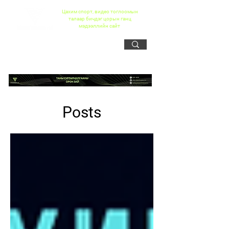
Цахим спорт, видео тоглоомын
талаар бичдэг цорын ганц
мэдээллийн сайт
Posts