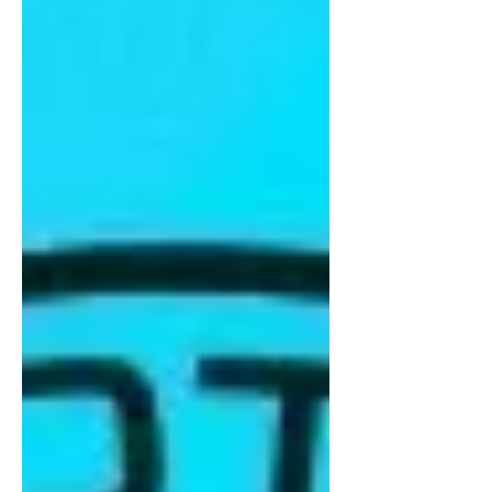
зарлал, мөн дэлхийн тавцанд Монгол
брэндийг сурталчилсан он