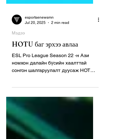
esportsenewsmn
Jul 20, 2025
2 min read
Мэдээ
HOTU баг эрхээ авлаа
ESL Pro League Season 22 -н Ази
номхон далайн бүсийн хаалттай
сонгон шалгаруулалт дуусаж HOTU
баг эрхээ авлаа. Уг тэмцээнтэй
холбоотой...