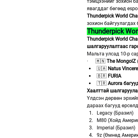
тэмцээнийг зохион ба
явагддаг бөгөөд espo
Thunderpick World Ch
зохион байгуулагдах 
Thunderpick Wor
Thunderpick World Ch
шалгаруулалтаас гарс
Мальта улсад 10-р са
·      🇲🇳 
The MongolZ
🇺🇦 
Natus Vincere
🇧🇷 
FURIA
🇹🇷 
Aurora багуу
Хаалттай шалгаруулал
Үлдсэн дөрвөн эрхий
дараах багууд өрсөлд
Legacy (Бразил)
M80 (Хойд Амери
Imperial (Бразил)
9z (Өмнөд Амери