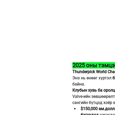
2025 оны тэмц
Thunderpick World Ch
Энэ нь өнөөг хүртэл 
б
байна.
Клубын хувь ба оролц
Valve-ийн зөвшөөрөлт
сангийн бүтцэд хоёр 
$150,000 ам.дол
багуудад
 олгогдо