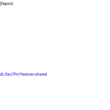
 (Европ)
)
-ZdLi5xo7Po?feature=shared