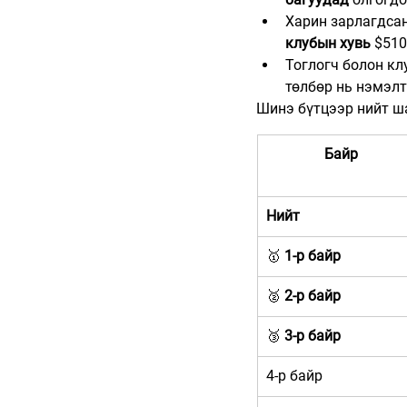
Харин зарлагдсан
клубын хувь
 $510
Тоглогч болон кл
төлбөр нь нэмэлт
Шинэ бүтцээр нийт ш
Байр
Нийт
🥇 
1-р байр
🥈 
2-р байр
🥉 
3-р байр
4-р байр