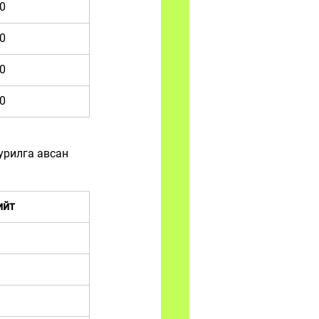
0
0
0
0
урилга авсан 
ийт