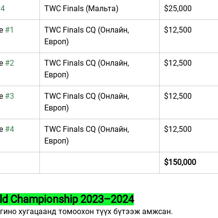
#4
TWC Finals (Мальта)
$25,000
e 
#1
TWC Finals CQ (Онлайн, 
$12,500
Европ)
e 
#2
TWC Finals CQ (Онлайн, 
$12,500
Европ)
e 
#3
TWC Finals CQ (Онлайн, 
$12,500
Европ)
e 
#4
TWC Finals CQ (Онлайн, 
$12,500
Европ)
$150,000
ld Championship 2023–2024
гино хугацаанд томоохон түүх бүтээж амжсан.