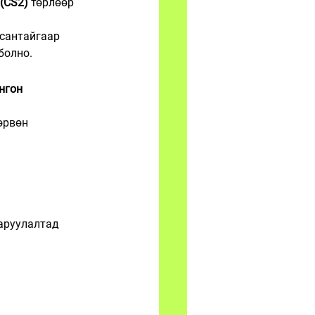
 (CS2)
 төрлөөр 
сантайгаар 
 болно.
нгон 
өрвөн
аруулалтад 