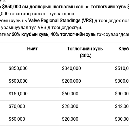
 
$850,000 ам.долларын шагналын сан
 нь 
тоглогчийн хувь
 
,000 гэсэн хоёр хэсэгт хуваагдана.
убын хувь нь 
Valve Regional Standings (VRS)
-д тооцогдох бо
 урамшуулал тул VRS-д тооцогдохгүй.
агнал
60% клубын хувь, 40% тоглогчийн хувь
 гэж хуваагдса
Нийт
Тоглогчийн хувь 
Клуб
(40%)
$850,000
$340,000
$510,
$500,000
$200,000
$300,
$150,000
$60,000
$90,00
$70,000
$28,000
$42,00
$50,000
$20,000
$30,00