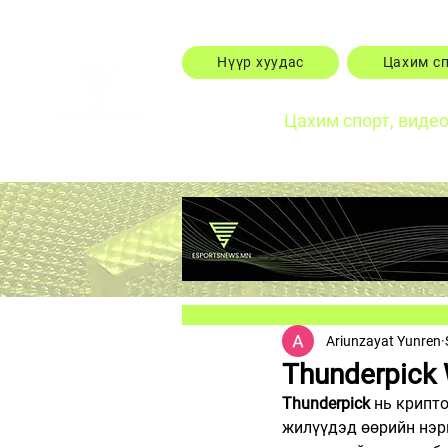
Нүүр хуудас
Цахим с
Цахим спорт, виде
Ariunzayat Yunren
Thunderpick
Thunderpick
 нь крипт
жилүүдэд өөрийн нэр