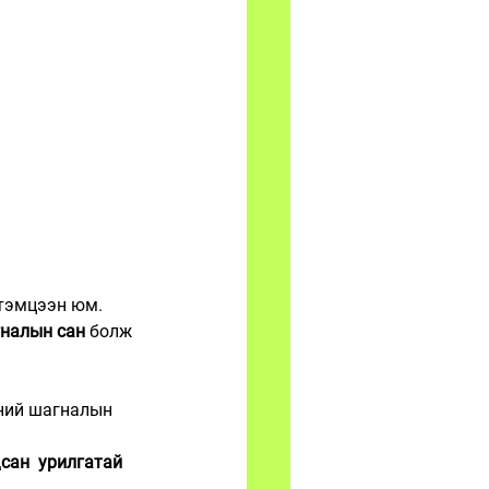
 тэмцээн юм. 
гналын сан
 болж 
ний шагналын 
сан  урилгатай 