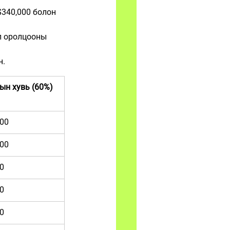
$340,000 болон 
л оролцооны 
н.
ын хувь (60%)
000
000
0
0
0