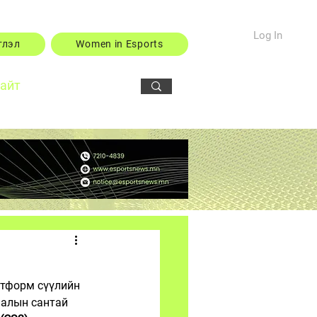
Log In
тлэл
Women in Esports
сайт
атформ сүүлийн 
налын сантай 