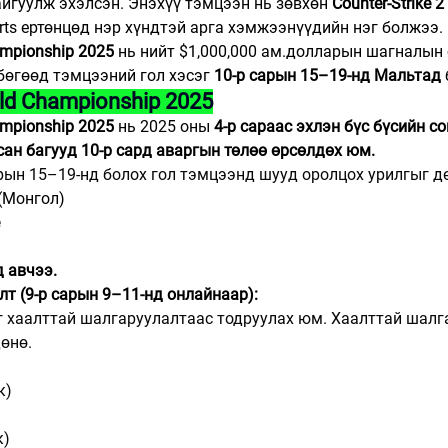
йгуулж эхэлсэн. Энэхүү тэмцээн нь зөвхөн 
Counter-Strike 2
rts ертөнцөд нэр хүндтэй арга хэмжээнүүдийн нэг болжээ.
ampionship 2025
 нь нийт $1,000,000 ам.долларын шагналын 
бөгөөд тэмцээний гол хэсэг 
10-р сарын 15–19-нд Мальтад
ld Championship 2025
ampionship 2025
 нь 2025 оны 
4-р сараас эхлэн бүс бүсийн со
ан багууд 10-р сард аваргын төлөө өрсөлдөх юм.
рын 15–19-нд болох гол тэмцээнд шууд оролцох урилгыг д
 (Монгол)
д авчээ.
т (9-р сарын 9–11-нд онлайнаар):
г хаалттай шалгаруулалтаас тодруулах юм. Хаалттай шалг
өнө.
к)
к)