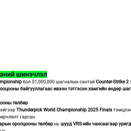
ээний шинэчлэл
ampionship
 бол $1,000,000 шагналын сантай 
Counter-Strike 2
ооцооны байгууллагаас ивээн тэтгэсэн хамгийн өндөр ша
ооны төлбөр 
эйгээр 
Thunderpick World Championship 2025 Finals
 тэмцээ
өөрчлөлт гарсан.
ларын оролцооны төлбөр
 нь 
шууд VRS-ийн чансаагаар уригд
но.