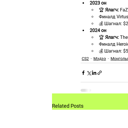
2023 он
🏆 
Ялагч:
 FaZ
Финалд Virtus
💰 Шагнал: $
2024 он
🏆 
Ялагч:
 Th
Финалд Heroi
💰 Шагнал: $
CS2
Мэдээ
Монголы
Related Posts