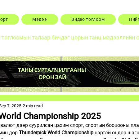
порт
Мэдээ
Видео тоглоом
Ний
о тоглоомын талаар бичдэг цорын ганц мэдээллийн 
Sep 7, 2025
2 min read
 World Championship 2025
овалют дээр суурилсан цахим спорт, спортын бооцооны пл
ийн дор 
Thunderpick World Championship
 нэртэй өндөр шаг