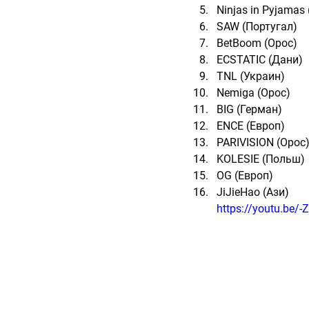
Ninjas in Pyjamas
SAW (Португал)
BetBoom (Орос)
ECSTATIC (Дани)
TNL (Украин)
Nemiga (Орос)
BIG (Герман)
ENCE (Европ)
PARIVISION (Орос
KOLESIE (Польш)
OG (Европ)
JiJieHao (Ази)
https://youtu.be/