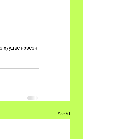
э хуудас нээсэн.
See All