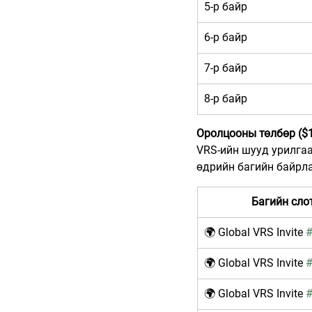
5-р байр
6-р байр
7-р байр
8-р байр
Оролцооны төлбөр ($1
VRS-ийн шууд урилгаар
өдрийн багийн байрл
Багийн сло
🌍 Global VRS Invite 
🌍 Global VRS Invite 
🌍 Global VRS Invite 