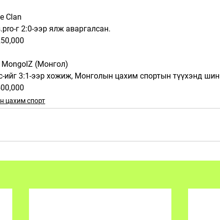
e Clan
.pro-г 2:0-ээр ялж аваргалсан.
250,000
e MongolZ (Монгол)
c-ийг 3:1-ээр хожиж, Монголын цахим спортын түүхэнд шин
500,000
н цахим спорт