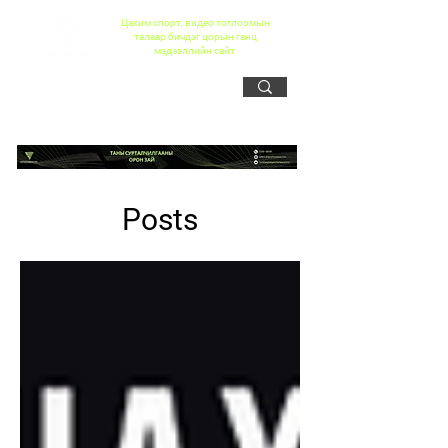
Цахим спорт, видео тоглоомын
талаар бичдэг цорын ганц
мэдээллийн сайт
Posts