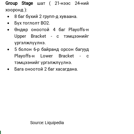
Group Stage
 шат ( 21-нээс 24-ний 
хооронд ):
8 баг бүхий 2 групп-д хуваана.
Бүх тоглолт BO2.
Өндөр оноотой 4 баг Playoffs-н 
Upper Bracket - с тэмцээнийг 
үргэлжлүүлнэ.
5 болон 6-р байранд орсон багууд 
Playoffs-н Lower Bracket - с 
тэмцээнийг үргэлжлүүлнэ.
Бага оноотой 2 баг хасагдана.
Source: Liquipedia