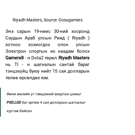
Riyadh Masters, Source: Gosugamers
Энэ сарын 19-нөөс 30-ний хооронд 
Саудын Араб улсын Рияд ( Riyadh ) 
хотноо зохиогдох олон улсын 
Электрон спортын их наадам болох 
Gamers8 
- н Dota2 төрөл 
Riyadh Masters
нь TI - н шагналын сантай бараг 
тэнцэхүйц буюу нийт 15 сая долларын 
төлөө өрсөлдөх юм.
Өмнө жилийн уг тэмцээний аваргын цомыг 
PSG.LGD
 баг өргөж 4 сая долларын шагналыг 
хүртэж байсан 