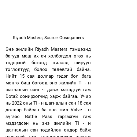
Riyadh Masters, Source: Gosugamers
Энэ жилийн Riyadh Masters тэмцээнд 
багууд маш их ач холбогдол өгөх нь 
тодорхой бөгөөд нилээд ширүүн 
тоглолтууд болох төлөвтэй байна. 
Нийт 15 сая доллар гэдэг бол бага 
мөнгө биш бөгөөд энэ жилийн TI - н 
шагналын санг ч давж магадгүй гэж 
Dota2 сонирхогчид харж байгаа. Учир 
нь 2022 оны TI - н шагналын сан 18 сая 
доллар байсан ба энэ жил Valve - н 
зүгээс Battle Pass гаргахгүй гэж 
мэдэгдсэн нь энэ жилийн TI - н 
шагналын сан төдийлөн өндөр байж 
чадахгүй гэж тооцооллоход хүргэж 