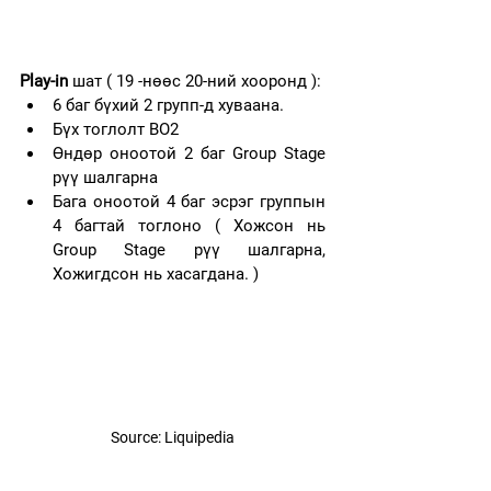
Play-in
 шат ( 19 -нөөс 20-ний хооронд ): 
6 баг бүхий 2 групп-д хуваана.
Бүх тоглолт BO2
Өндөр оноотой 2 баг Group Stage 
рүү шалгарна
Бага оноотой 4 баг эсрэг группын 
4 багтай тоглоно ( Хожсон нь 
Group Stage рүү шалгарна, 
Хожигдсон нь хасагдана. )
Source: Liquipedia