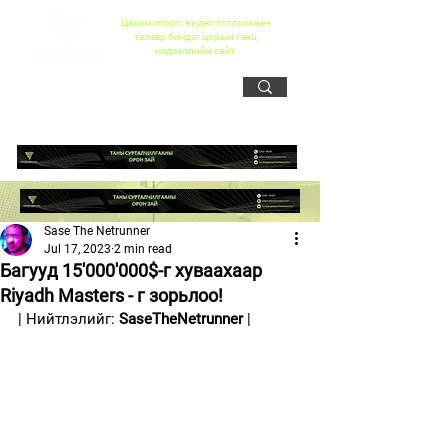
Цахим спорт, видео тоглоомын
талаар бичдэг цорын ганц
мэдээллийн сайт
Sase The Netrunner
Jul 17, 2023
2 min read
Багууд 15'000'000$-г хуваахаар
Riyadh Masters - г зорьлоо!
| Нийтлэлийг: 
SaseTheNetrunner
 |