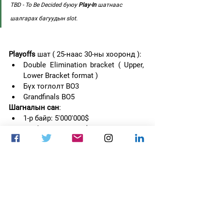
TBD - To Be Decided буюу 
Play-In 
шатнаас 
шалгарах багуудын slot.
Playoffs 
шат ( 25-наас 30-ны хооронд ):
Double Elimination bracket ( Upper, 
Lower Bracket format )
Бүх тоглолт BO3
Grandfinals BO5
Шагналын сан
: 
1-р байр: 5'000'000$
2-р байр: 2'500'000$
3-р байр: 1'700'000$
4-р байр: 1'200'000$
5 , 6-р байр: 800'00$
7, 8-р байр: 500'000$
9 - 12-р байр: 300'000$
13, 14-р байр: 200'000$
15, 16-р байр: 100'000$
17 - 20-р байр: 50'000$