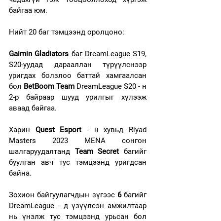
байгаа юм.
Нийт 20 баг тэмцээнд оролцоно: 
Gaimin Gladiators 
баг DreamLeague S19, 
S20-уудад дарааллан түрүүлснээр 
уригдах болзлоо баттай хамгаалсан 
бол 
BetBoom Team 
DreamLeague S20 - н 
2-р байраар шууд урилгыг хүлээж 
аваад байгаа.
Харин 
Quest Esport
 - н хувьд Riyad 
Masters 2023 MENA сонгон 
шалгаруудалтанд 
Team Secret 
багийг 
буулган авч тус тэмцээнд уригдсан 
байна.
Зохион байгуулагчдын зүгээс 
6
 багийг 
DreamLeague - д үзүүлсэн амжилтаар 
нь үнэлж тус тэмцээнд урьсан бол 