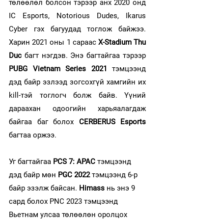
төлөөлөл болсон тэрээр анх 2020 онд 
IC Esports, Notorious Dudes, Ikarus 
Cyber гэх багуудад тоглож байжээ. 
Харин 2021 оны 1 сараас 
X-Stadium Thu 
Duc 
багт нэгдэв. Энэ багтайгаа тэрээр 
PUBG Vietnam Series 2021
 тэмцээнд 
дэд байр эзлээд зогсохгүй хамгийн их 
kill-тэй тоглогч болж байв. Үүний 
дараахан одоогийн харьяалагдаж 
байгаа баг болох 
CERBERUS Esports
багтаа оржээ.
Уг багтайгаа 
PCS 7: APAC 
тэмцээнд 
дэд байр мөн 
PGC 2022
 тэмцээнд 6-р 
байр эзэлж байсан. 
Himass
 нь энэ 9 
сард болох PNC 2023 тэмцээнд 
Вьетнам улсаа төлөөлөн оролцох 