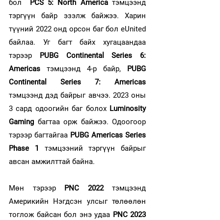
бол 
 PCS 5: North America 
тэмцээнд 
тэргүүн байр эзэлж байжээ. Харин 
түүний 2022 онд орсон баг бол eUnited 
байлаа. Уг багт байх хугацаандаа 
тэрээр
PUBG Continental Series 6: 
Americas
 тэмцээнд 4-р байр, 
PUBG 
Continental Series 7: Americas
тэмцээнд дэд байрыг авчээ. 2023 оны 
3 сард одоогийн баг болох 
Luminosity 
Gaming
 багтаа орж байжээ. Одоогоор 
тэрээр багтайгаа
PUBG Americas Series 
Phase 1
тэмцээний тэргүүн байрыг 
авсан амжилттай байна. 
Мөн тэрээр
 PNC 2022
 тэмцээнд 
Америкийн Нэгдсэн улсыг төлөөлөн 
тоглож байсан бол энэ удаа 
PNC 2023