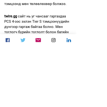
тэмцээнд мөн төлөөлөхөөр болжээ. 
twire.gg
 сайт нь уг чансааг гаргахдаа 
PCS 4-ээс эхлэн Tier S тэмцээнүүдийн 
дүнгээр гаргаж байгаа болно. Мөн 
тоглогч бүрийн тоглолт болон багийн 
эзэлсэн байрын харгалзан чансаагаа 
гаргадаг.
Нийтлэлийг: 
Pani
цахим спорт
PUBG
PUBGM