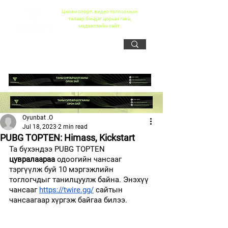
Цахим спорт, видео тоглоомын
талаар бичдэг цорын ганц
мэдээллийн сайт
Oyunbat .O
Jul 18, 2023
2 min read
PUBG TOPTEN: Himass, Kickstart
Та бүхэндээ PUBG TOPTEN 
цувралаараа
 одоогийн чансааг 
тэргүүлж буй 10 мэргэжлийн 
тоглогчдыг танилцуулж байна. Энэхүү 
чансааг
https://twire.gg/
 сайтын 
чансаагаар хүргэж байгаа билээ.