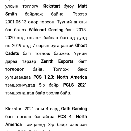
улсын тоглогч 
Kickstart 
буюу
 Matt 
Smith
 байрлаж байна. Тэрээр 
2001.05.13 өдөр төрсөн. Түүний анхны 
баг болох 
Wildcard Gaming
 багт 2018-
2020 онд тоглож байсан бөгөөд дунд 
нь 2019 онд 7 сарын хугацаатай 
Ghost 
Cadets
 багт тоглож байжээ. Үүний 
дараа тэрээр 
Zenith Esports
 багт 
тоглодог байв. Тоглож байх 
хугацаандаа
 PCS 1,2,3: North America
тэмцээнүүдэд 5-р байр, 
PGI.S 2021
тэмцээнд дэд байр эзэлж байв. 
Kickstart 2021 оны 4 сард 
Oath Gaming
багт нэгдэн багтайгаа
 PCS 4: North 
America
 тэмцээнд 3-р байр эзэлсэн 