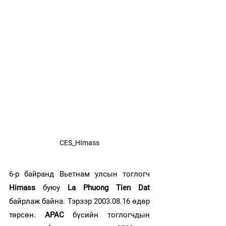
CES_HImass
6-р байранд Вьетнам улсын тоглогч 
Himass
 буюу
 La Phuong Tien Dat
байрлаж байна. Тэрээр 2003.08.16 өдөр 
төрсөн. 
APAC
 бүсийн тоглогчдын 