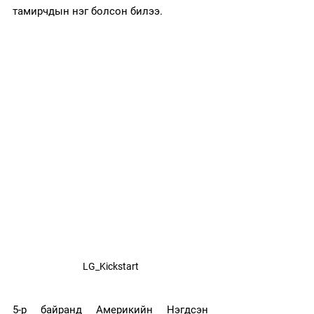
тамирчдын нэг болсон билээ.
LG_Kickstart
5-р байранд Америкийн Нэгдсэн 