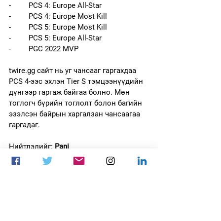
-         PCS 4: Europe All-Star 
-         PCS 4: Europe Most Kill
-         PCS 5: Europe Most Kill
-         PCS 5: Europe All-Star
-         PGC 2022 MVP
twire.gg сайт нь уг чансааг гаргахдаа 
PCS 4-ээс эхлэн Tier S тэмцээнүүдийн 
дүнгээр гаргаж байгаа болно. Мөн 
тоглогч бүрийн тоглолт болон багийн 
эзэлсэн байрын харгалзан чансаагаа 
гаргадаг.
Нийтлэлийг: 
Pani
esports
PUBG
PUBGM