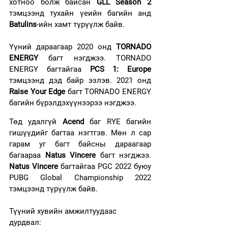
хотноо болж байсан 
GLL Season 2
тэмцээнд тухайн үеийн багийн анд 
Batulins
-ийн хамт түрүүлж байв.  
Үүний дараагаар 2020 онд 
TORNADO 
ENERGY
 багт нэгджээ. TORNADO 
ENERGY багтайгаа 
PCS 1: Europe
тэмцээнд дэд байр эзлэв. 2021 онд 
Raise Your Edge
 багт TORNADO ENERGY 
багийн бүрэлдэхүүнээрээ нэгджээ. 
Төд удалгүй 
Acend
 баг RYE багийн 
гишүүдийг багтаа нэгтгэв. Мөн л сар 
гарам уг багт байсны дараагаар 
багаараа 
Natus Vincere
 багт нэгджээ. 
Natus Vincere 
багтайгаа PGC 2022 буюу 
PUBG Global Championship 2022 
тэмцээнд түрүүлж байв. 
Түүний хувийн амжилтуудаас 
дурдвал: 