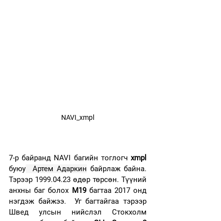
NAVI_xmpl
7-р байранд NAVI багийн тоглогч 
xmpl 
буюу
  Артем Адаркин
 байрлаж байна. 
Тэрээр 1999.04.23 өдөр төрсөн. Түүний 
анхны баг болох 
M19
 багтаа 2017 онд 
нэгдэж байжээ.  Уг багтайгаа тэрээр 
Швед улсын нийслэл Стокхолм 