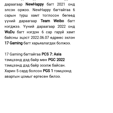
дараагаар 
NewHappy
 багт 2021 онд 
элсэн оржээ. NewHappy багтайгаа 6 
сарын турш хамт тоглосон бөгөөд 
үүний дараагаар 
Team Weibo
 багт 
нэгджээ. Үүний дараагаар 2022 онд 
WuDu
 багт нэгдэн 6 сар гаруй хамт 
байсны эцэст 2022.06.07 өдрөөс эхлэн 
17 Gaming
 багт харьяалагдах болжээ. 
17 Gaming багтайгаа 
PCS 7: Asia
тэмцээнд дэд байр мөн 
PGC 2022
тэмцээнд дэд байр эзэлж байсан. 
Харин 5 сард болсон 
PGS 1
 тэмцээнд 
аваргын цомыг өргөсөн билээ. 