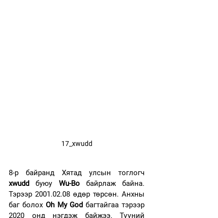
17_xwudd
8-р байранд Хятад улсын тоглогч 
xwudd
 буюу 
Wu-Bo
 байрлаж байна. 
Тэрээр 2001.02.08 өдөр төрсөн. Анхны 
баг болох 
Oh My God
 багтайгаа тэрээр 
2020 онд нэгдэж байжээ. Түүний 