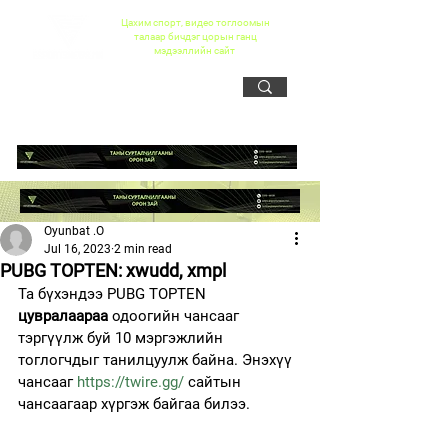
Цахим спорт, видео тоглоомын
талаар бичдэг цорын ганц
мэдээллийн сайт
Oyunbat .O
Jul 16, 2023
2 min read
PUBG TOPTEN: xwudd, xmpl
Та бүхэндээ PUBG TOPTEN 
цувралаараа
 одоогийн чансааг 
тэргүүлж буй 10 мэргэжлийн 
тоглогчдыг танилцуулж байна. Энэхүү 
чансааг 
https://twire.gg/
 сайтын 
чансаагаар хүргэж байгаа билээ.