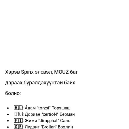
Хэрэв Spinx элсвэл, MOUZ баг 
дараах бүрэлдэхүүнтэй байх 
болно:
🇭🇺:
 Áдaм "⁠torzsi⁠" Торзшаш
🇮🇱:
 Дориан "⁠xertioN⁠" Берман
🇫🇮:
 Жими "⁠Jimpphat⁠" Сало
🇸🇪:
 Лудвиг "⁠Brollan⁠" Бролин