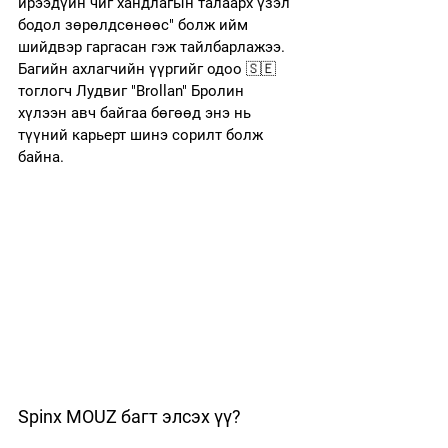
ирээдүйн чиг хандлагын талаарх үзэл 
бодол зөрөлдсөнөөс" болж ийм 
шийдвэр гаргасан гэж тайлбарлажээ. 
Багийн ахлагчийн үүргийг одоо 🇸🇪 
тоглогч Лудвиг "⁠Brollan⁠" Бролин 
хүлээн авч байгаа бөгөөд энэ нь 
түүний карьерт шинэ сорилт болж 
байна. 
Spinx MOUZ багт элсэх үү? 