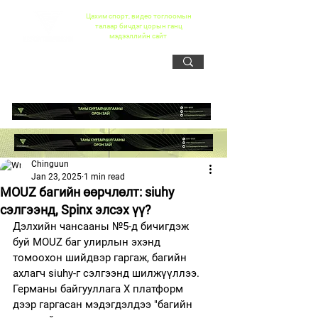
Цахим спорт, видео тоглоомын
талаар бичдэг цорын ганц
мэдээллийн сайт
Chinguun
Jan 23, 2025
1 min read
MOUZ багийн өөрчлөлт: siuhy
сэлгээнд, Spinx элсэх үү?
Дэлхийн чансааны №5-д бичигдэж 
буй MOUZ баг улирлын эхэнд 
томоохон шийдвэр гаргаж, багийн 
ахлагч siuhy-г сэлгээнд шилжүүллээ. 
Германы байгууллага X платформ 
дээр гаргасан мэдэгдэлдээ "багийн 