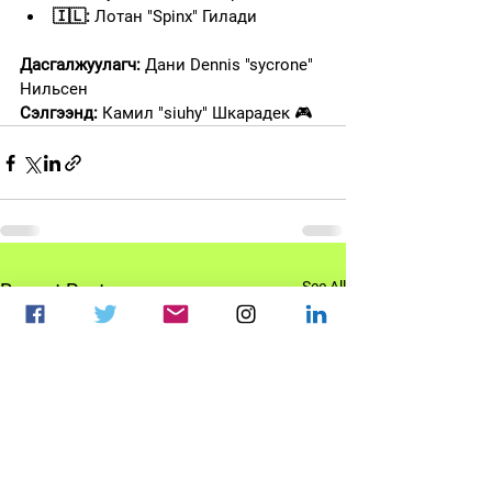
🇮🇱:
 Лотан "⁠Spinx⁠" Гилади
Дасгалжуулагч:
 Дани Dennis "⁠sycrone⁠" 
Нильсен
Сэлгээнд:
 Камил "⁠siuhy⁠" Шкарадек 🎮
See All
Recent Posts