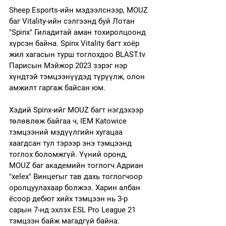
Sheep Esports-ийн мэдээлснээр, MOUZ 
баг Vitality-ийн сэлгээнд буй Лотан 
"⁠Spinx⁠" Гиладитай аман тохиролцоонд 
хүрсэн байна. Spinx Vitality багт хоёр 
жил хагасын турш тоглохдоо BLAST.tv 
Парисын Мэйжор 2023 зэрэг нэр 
хүндтэй тэмцээнүүдэд түрүүлж, олон 
амжилт гаргаж байсан юм. 
Хэдий Spinx-ийг MOUZ багт нэгдэхээр 
төлөвлөж байгаа ч, IEM Katowice 
тэмцээний мэдүүлгийн хугацаа 
хаагдсан тул тэрээр энэ тэмцээнд 
тоглох боломжгүй. Үүний оронд, 
MOUZ баг академийн тоглогч Адриан 
"⁠xelex⁠" Винцегыг тав дахь тоглогчоор 
оролцуулахаар болжээ. Харин албан 
ёсоор дебют хийх тэмцээн нь 3-р 
сарын 7-нд эхлэх ESL Pro League 21 
тэмцээн байж магадгүй байна. 