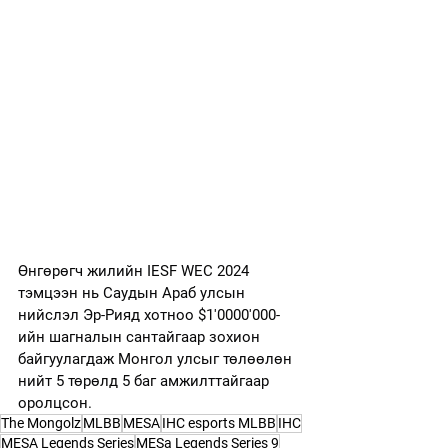
Өнгөрөгч жилийн IESF WEC 2024 
тэмцээн нь Саудын Араб улсын 
нийслэл Эр-Рияд хотноо $1'0000'000-
ийн шагналын сантайгаар зохион 
байгуулагдаж Монгол улсыг төлөөлөн 
нийт 5 төрөлд 5 баг амжилттайгаар 
оролцсон.
The Mongolz
MLBB
MESA
IHC esports MLBB
IHC
MESA Legends Series
MESa Legends Series 9