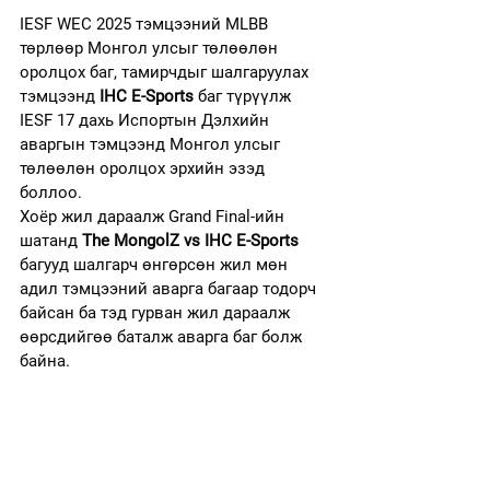
IESF WEC 2025 тэмцээний MLBB 
төрлөөр Монгол улсыг төлөөлөн 
оролцох баг, тамирчдыг шалгаруулах 
тэмцээнд
IHC E-Sports
 баг түрүүлж 
IESF 17 дахь Испортын Дэлхийн 
аваргын тэмцээнд Монгол улсыг 
төлөөлөн оролцох эрхийн эзэд 
боллоо.
Хоёр жил дараалж Grand Final-ийн 
шатанд 
The MongolZ vs IHC E-Sports 
багууд шалгарч өнгөрсөн жил мөн 
адил тэмцээний аварга багаар тодорч 
байсан бa тэд гурван жил дараалж 
өөрсдийгөө батaлж аварга баг болж 
байна.