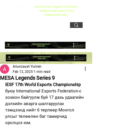
Цахим спорт, видео тоглоомын
талаар бичдэг цорын ганц
мэдээллийн сайт
Ariunzayat Yunren
Feb 12, 2025
1 min read
MESA Legends Series 9
IESF 17th World Esports Championship 
буюу International Esports Federation-с 
зохион байгуулж буй 17 дахь удаагийн 
дэлхийн аварга шалгаруулах 
тэмцээнд нийт 6 төрлөөр Монгол 
улсыг төлөөлөн баг тамирчид 
оролцох юм.