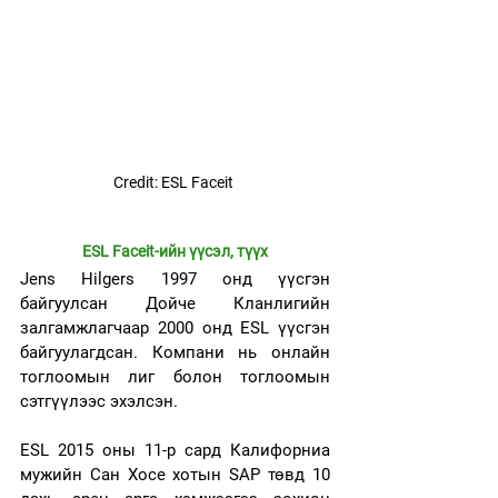
Credit: ESL Faceit 
ESL Faceit-ийн үүсэл, түүх
Jens Hilgers 1997 онд үүсгэн 
байгуулсан Дойче Кланлигийн 
залгамжлагчаар 2000 онд ESL үүсгэн 
байгуулагдсан. Компани нь онлайн 
тоглоомын лиг болон тоглоомын 
сэтгүүлээс эхэлсэн.
ESL 2015 оны 11-р сард Калифорниа 
мужийн Сан Хосе хотын SAP төвд 10 