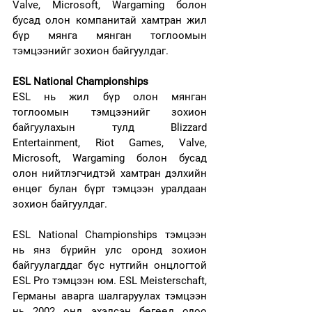
Valve, Microsoft, Wargaming болон 
бусад олон компанитай хамтран жил 
бүр мянга мянган тоглоомын 
тэмцээнийг зохион байгуулдаг.
ESL National Championships
ESL нь жил бүр олон мянган 
тоглоомын тэмцээнийг зохион 
байгуулахын тулд Blizzard 
Entertainment, Riot Games, Valve, 
Microsoft, Wargaming болон бусад 
олон нийтлэгчидтэй хамтран дэлхийн 
өнцөг булан бүрт тэмцээн уралдаан 
зохион байгуулдаг.
ESL National Championships тэмцээн 
нь янз бүрийн улс оронд зохион 
байгуулагддаг бүс нутгийн онцлогтой 
ESL Pro тэмцээн юм. ESL Meisterschaft, 
Германы аварга шалгаруулах тэмцээн 
нь 2002 онд эхэлсэн бөгөөд одоо 