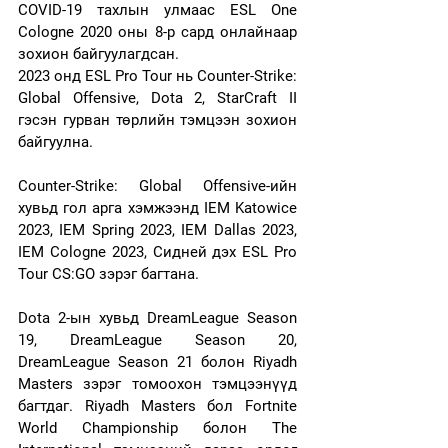
COVID-19 тахлын улмаас ESL One 
Cologne 2020 оны 8-р сард онлайнаар 
зохион байгуулагдсан.
2023 онд ESL Pro Tour нь Counter-Strike: 
Global Offensive, Dota 2, StarCraft II 
гэсэн гурван төрлийн тэмцээн зохион 
байгуулна.
Counter-Strike: Global Offensive-ийн 
хувьд гол арга хэмжээнд IEM Katowice 
2023, IEM Spring 2023, IEM Dallas 2023, 
IEM Cologne 2023, Сидней дэх ESL Pro 
Tour CS:GO зэрэг багтана.
Dota 2-ын хувьд DreamLeague Season 
19, DreamLeague Season 20, 
DreamLeague Season 21 болон Riyadh 
Masters зэрэг томоохон тэмцээнүүд 
багтдаг. Riyadh Masters бол Fortnite 
World Championship болон The 