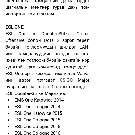
International тэмцээний дараа ордог 
шагналын мөнгөөр гурав дахь том 
испортын тэмцээн юм.
ESL ONE
ESL One нь Counter-Strike: Global 
Offensive болон Dota 2 зэрэг төрөл 
бүрийн тоглоомуудын шилдэг LAN-
ийн тэмцээнүүдийг хэлдэг бөгөөд 
ихэвчлэн тоглоом бүрийн хамгийн нэр 
хүндтэй арга хэмжээнд тооцогддог. 
ESL One арга хэмжээг ихэвчлэн Valve-
ийн ивээн тэтгэдэг CS:GO Major 
цувралын нэг хэсэг болгон сонгодог. 
ESL Counter-Strike Majors нь: 
EMS One Katowice 2014 
ESL One Cologne 2014
ESL One Katowice 2015
ESL One Cologne 2015
ESL One Cologne 2015
ESL One Cologne 2016