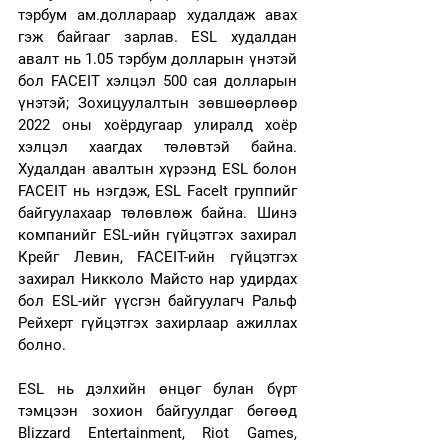
тэрбум ам.доллараар худалдаж авах 
гэж байгааг зарлав. ESL худалдан 
авалт нь 1.05 тэрбум долларын үнэтэй 
бол FACEIT хэлцэл 500 сая долларын 
үнэтэй; Зохицуулалтын зөвшөөрлөөр 
2022 оны хоёрдугаар улиралд хоёр 
хэлцэл хаагдах төлөвтэй байна. 
Худалдан авалтын хүрээнд ESL болон 
FACEIT нь нэгдэж, ESL FaceIt группийг 
байгуулахаар төлөвлөж байна. Шинэ 
компанийг ESL-ийн гүйцэтгэх захирал 
Крейг Левин, FACEIT-ийн гүйцэтгэх 
захирал Никколо Майсто нар удирдах 
бол ESL-ийг үүсгэн байгуулагч Ральф 
Рейхерт гүйцэтгэх захирлаар ажиллах 
болно.
ESL нь дэлхийн өнцөг булан бүрт 
тэмцээн зохион байгуулдаг бөгөөд 
Blizzard Entertainment, Riot Games, 