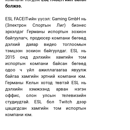
болжээ.
ESL FACEIT-ийн үүсэл: Gaming GmbH нь 
(Электрон Спортын Лиг) бизнес 
эрхэлдэг Германы испортын зохион 
байгуулагч, продюсер компани бөгөөд 
дэлхий даяар видео тоглоомын 
тэмцээн зохион байгуулдаг. ESL нь 
2015 онд дэлхийн хамгийн том 
испортын компани байсан бөгөөд 
одоо ч үйл ажиллагаагаа явуулж 
байгаа хамгийн эртний компани юм. 
Германы Кельн хотод төвтэй ESL нь 
дэлхийн хэмжээнд арван нэгэн 
оффис, олон улсын телевизийн 
студиудтай. ESL бол Twitch дээр 
цацагдсан хамгийн том испортын 
компани юм.