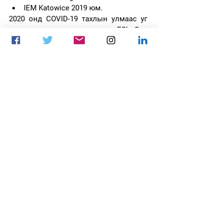
IEM Katowice 2019 юм. 
2020 онд COVID-19 тахлын улмаас уг 
арга хэмжээг цуцлах хүртэл ESL One 
брэндийн дор. 2020 оны дараа ESL 
One-ийн CS:GO арга хэмжээг IEM брэнд 
болгон нэгтгэсэн. 2022 оны 
арваннэгдүгээр сарын байдлаар ESL 
нь 18-н CS:GO Major тэмцээний долоог 
нь зохион байгуулсан бол сүүлчийнх 
нь IEM Rio Major 2022 байсан.
ESL Impact League
ESL Impact League нь эмэгтэйчүүдийн 
Counter-Strike:Global Offensive-ийг 
дэлхий даяар сурталчлах зорилгоор 
2022 онд байгуулагдсан бөгөөд 
ихэвчлэн IEM, ESL Challengers зэрэг 
бусад ESL тэмцээнүүдтэй нэгэн зэрэг 
зохиогддог. 2022 онд Даллас, 
Валенсиа, Йонкёпинг хотуудад 3 LAN 