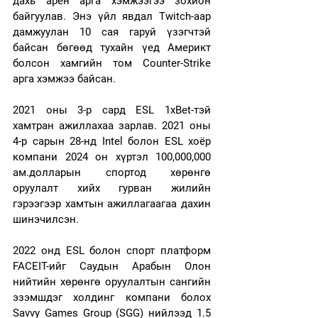
дахь арен арга хэмжээгээ зохион 
байгуулав. Энэ үйл явдал Twitch-аар 
дамжуулан 10 сая гаруй үзэгчтэй 
байсан бөгөөд тухайн үед Америкт 
болсон хамгийн том Counter-Strike 
арга хэмжээ байсан.
2021 оны 3-р сард ESL 1xBet-тэй 
хамтран ажиллахаа зарлав. 2021 оны 
4-р сарын 28-нд Intel болон ESL хоёр 
компани 2024 он хүртэл 100,000,000 
ам.долларын спортод хөрөнгө 
оруулалт хийх гурван жилийн 
гэрээгээр хамтын ажиллагаагаа дахин 
шинэчилсэн.
2022 онд ESL болон спорт платформ 
FACEIT-ийг Саудын Арабын Олон 
нийтийн хөрөнгө оруулалтын сангийн 
эзэмшдэг холдинг компани болох 
Savvy Games Group (SGG) нийлээд 1.5 