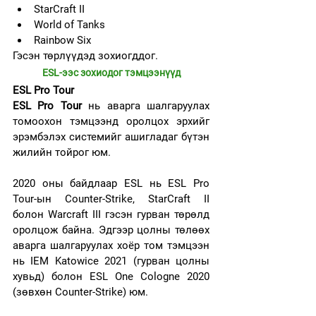
StarCraft II
World of Tanks
Rainbow Six
Гэсэн төрлүүдэд зохиогддог.
ESL-ээс зохиодог тэмцээнүүд
ESL Pro Tour
ESL Pro Tour
 нь аварга шалгаруулах 
томоохон тэмцээнд оролцох эрхийг 
эрэмбэлэх системийг ашигладаг бүтэн 
жилийн тойрог юм.
2020 оны байдлаар ESL нь ESL Pro 
Tour-ын Counter-Strike, StarCraft II 
болон Warcraft III гэсэн гурван төрөлд 
оролцож байна. Эдгээр цолны төлөөх 
аварга шалгаруулах хоёр том тэмцээн 
нь IEM Katowice 2021 (гурван цолны 
хувьд) болон ESL One Cologne 2020 
(зөвхөн Counter-Strike) юм.