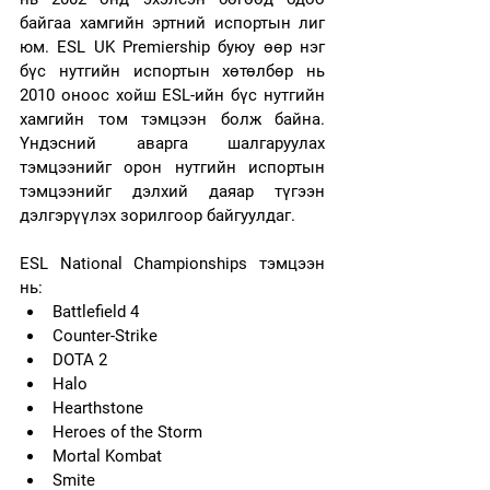
байгаа хамгийн эртний испортын лиг 
юм. ESL UK Premiership буюу өөр нэг 
бүс нутгийн испортын хөтөлбөр нь 
2010 оноос хойш ESL-ийн бүс нутгийн 
хамгийн том тэмцээн болж байна. 
Үндэсний аварга шалгаруулах 
тэмцээнийг орон нутгийн испортын 
тэмцээнийг дэлхий даяар түгээн 
дэлгэрүүлэх зорилгоор байгуулдаг.
ESL National Championships тэмцээн 
нь:
Battlefield 4
Counter-Strike
DOTA 2
Halo
Hearthstone
Heroes of the Storm
Mortal Kombat
Smite