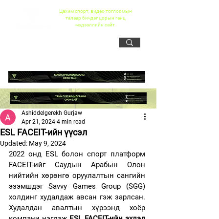
Цахим спорт, видео тоглоомын
талаар бичдэг цорын ганц
мэдээллийн сайт
Ashiddelgerekh Gurjaw
Apr 21, 2024
4 min read
ESL FACEIT-ийн үүсэл
Updated:
May 9, 2024
2022 онд ESL болон спорт платформ 
FACEIT-ийг Саудын Арабын Олон 
нийтийн хөрөнгө оруулалтын сангийн 
эзэмшдэг Savvy Games Group (SGG) 
холдинг худалдаж авсан гэж зарлсан. 
Худалдан авалтын хүрээнд хоёр 
компани нэгдэж 
ESL FACEIT-ийн эхлэл 