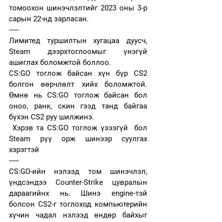
томоохон шинэчлэлтийг 2023 оны 3-р 
сарын 22-нд зарласан.
-----
Лимитед туршилтын хугацаа дуусч, 
Steam дээрхтоглоомыг үнэгүй 
ашиглах боломжтой боллоо.
CS:GO тоглож байсан хүн бүр CS2 
болгон өөрчлөлт хийх боломжтой. 
Өмнө нь CS:GO тоглож байсан бол  
оноо, ранк, скин гээд танд байгаа 
бүхэн CS2 руу шилжинэ. 
 Хэрэв та CS:GO тоглож үзээгүй  бол 
Steam рүү орж шинээр суулгах 
хэрэгтэй
-----
CS:GO-ийн нэлээд том шинэчлэл, 
үндсэндээ Counter-Strike цувралын 
дараагийнх нь. Шинэ engine-тэй 
болсон CS2-г тоглоход компьютерийн 
хүчин чадал нэлээд өндөр байхыг 