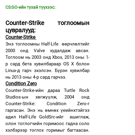
CS:GO-ийн тухай түүхээс:
Counter-Strike тоглоомын 
цувралууд:
Counter-Strike 
Энэ тоглоомны Half-Life  өөрчлөлтийг 
2000 онд Valve худалдаж авсан. 
Тоглоом нь 2003 онд Xbox, 2013 оны 1-
р сард бета хувилбараар OS X болон 
Linux-д гарч эхэлсэн. Бүрэн хувилбар 
нь 2013 оны 4-р сард гарчээ.
Condition Zero
Counter-Strike-ийн дараа Turtle Rock 
Studios-ын хөгжүүлж, 2004 онд 
Counter-Strike: Condition Zero-г 
гаргасан. Энэ нь өмнөх үеийнхтэйгээ 
адил Half-Life GoldSrc-ийг  ашиглаж, 
олон тоглогчийн горимоос гадна соло 
хэлбэрээр тоглох горимыг багтаасан. 