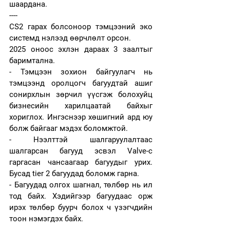
шаардана. 
----
CS2 гарах болсоноор тэмцээний эко 
системд нэлээд өөрчлөлт орсон. 
2025 оноос эхлэн дараах 3 заалтыг 
баримтална. 
- Тэмцээн зохион байгуулагч нь 
тэмцээнд оролцогч багуудтай ашиг 
сонирхлын зөрчил үүсгэж болохуйц 
бизнесийн харилцаатай байхыг 
хориглох. Ингэснээр хөшигний ард юу 
болж байгааг мэдэх боломжтой.
- Нээлттэй шалгаруулалтаас 
шалгарсан багууд эсвэл Valve-с 
гаргасан чансаагаар багуудыг урих. 
Бусад tier 2 багуудад боломж гарна.
- Багуудад олгох шагнал, төлбөр нь ил 
тод байх. Хэдийгээр багуудаас орж 
ирэх төлбөр буурч болох ч үзэгчдийн 
тоон нэмэгдэх байх.