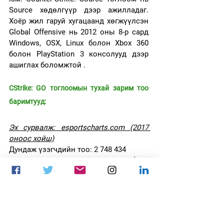
Source хөдөлгүүр дээр ажилладаг. 
Хоёр жил гаруй хугацаанд хөгжүүлсэн 
Global Offensive нь 2012 оны 8-р сард 
Windows, OSX, Linux болон Xbox 360 
болон PlayStation 3 консолууд дээр 
ашиглах боломжтой .
CStrike: GO тоглоомын тухай зарим тоо 
баримтууд:
Эх сурвалж: esportscharts.com (2017 
оноос хойш)
Дундаж үзэгчдийн тоо: 2 748 434
Нийт олгогдсон шагналын дүн: $127 
300 499
Нийт тэмцээн, лигийн тоо: 7 199
Эх сурвалж: dexerto.com
Тогтмол тоглогчдын тоо: 800,000-
900,000 (нэг удаа 1.5-1.8 сая тоглогч 