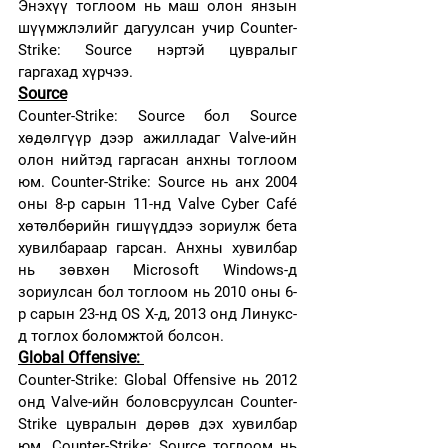
Энэхүү тоглоом нь маш олон янзын 
шүүмжлэлийг дагуулсан учир Counter-
Strike: Source нэртэй цувралыг 
гаргахад хүрчээ.
Source
Counter-Strike: Source бол Source 
хөдөлгүүр дээр ажилладаг Valve-ийн 
олон нийтэд гаргасан анхны тоглоом 
юм. Counter-Strike: Source нь анх 2004 
оны 8-р сарын 11-нд Valve Cyber Café 
хөтөлбөрийн гишүүддээ зориулж бета 
хувилбараар гарсан. Анхны хувилбар 
нь зөвхөн Microsoft Windows-д 
зориулсан бол тоглоом нь 2010 оны 6-
р сарын 23-нд OS X-д, 2013 онд Линукс-
д тоглох боломжтой болсон.
Global Offensive: 
Counter-Strike: Global Offensive нь 2012 
онд Valve-ийн боловсруулсан Counter-
Strike цувралын дөрөв дэх хувилбар 
юм. Counter-Strike: Source тоглоом нь 