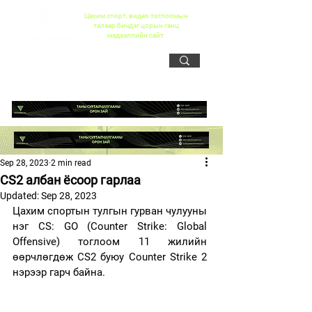
Цахим спорт, видео тоглоомын
талаар бичдэг цорын ганц
мэдээллийн сайт
Sep 28, 2023
2 min read
CS2 албан ёсоор гарлаа
Updated:
Sep 28, 2023
Цахим спортын тулгын гурван чулууны 
нэг CS: GO (Counter Strike: Global 
Offensive) тоглоом 11 жилийн 
өөрчлөгдөж CS2 буюу Counter Strike 2 
нэрээр гарч байна. 