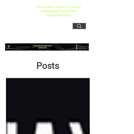
Цахим спорт, видео тоглоомын
талаар бичдэг цорын ганц
мэдээллийн сайт
Posts