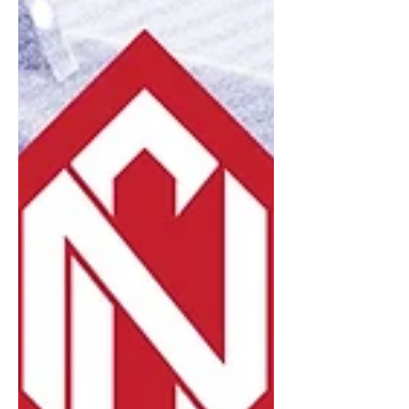
тамирчид Ази төдийгүй дэлхийн
тавцанд өрсөлдөж, хэд хэдэн
томоохон амжилтыг үзүүлсэн юм.
CS2: Tier 1 тэмцээнүүдэд Монголын
багууд хүч сорив Тавдугаар сард
Монголын CS