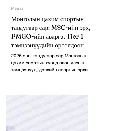
Ariunzayat Yunren
Jun 1
3 min read
Мэдээ
Монголын цахим спортын
тавдугаар сар: MSC-ийн эрх,
PMGO-ийн аварга, Tier 1
тэмцээнүүдийн өрсөлдөөн
2026 оны тавдугаар сар Монголын
цахим спортын хувьд олон улсын
тэмцээнүүд, дэлхийн аваргын эрхийн
төлөөх өрсөлдөөн, шинэ
бүрэлдэхүүнүүд болон гадаадын
байгууллагад нэгдсэн тоглогчдоор
дүүрэн сар байлаа. CS2, Mobile
Legends: Bang Bang, PUBG Mobile,
Dota 2, VALORANT, Rainbow six seige
зэрэг төрлүүдэд Монголын баг,