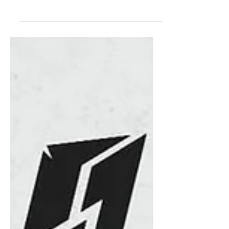
National Championship 2026: CS2
тэмцээний бүртгэл албан ёсоор
нээгдэж, Монголын багууд 10,000
ам.долларын шагналын сан болон
VRS онооны төлөө өрсөлдөх гэж
байна. Counter-Strike 2 (CS2) The
MongolZ баг G2 болон FURIA
багуудад хожигдсоноор Intel Extreme
Masters Kraków 2026 тэмцээнээ
өндөрлүүллээ. Тус тэмцээн нь
улирлын эхний томоохон
тэмцээнүүдийн нэг байсан. Тэдний
дараагийн тэмцээн нь 2-р сарын 14-
22-нд Румын улсад болох PGL Cluj-
Napoco тэмцээн юм. HLTV-ийн
чансаагаар The M