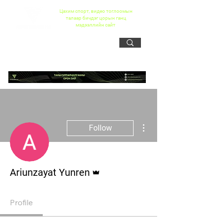
Цахим спорт, видео тоглоомын
талаар бичдэг цорын ганц
мэдээллийн сайт
More actions
Follow
Admin
Ariunzayat Yunren
Profile