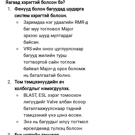
Яагаад хэрэгтэй болсон бэ?
Фенүүд болон багуудад шударга 
систем хэрэгтэй болсон.
Заримдаа нэг удаагийн RMR-д 
баг муу тогловол Major 
эрхээс шууд мултардаг 
байсан.
VRS-ийн оноо цуглуулснаар 
багууд жилийн турш 
тогтвортой сайн тоглож 
байвал Major-д орох боломж 
нь баталгаатай болно.
Том тэмцээнүүдийн ач 
холбогдлыг нэмэгдүүлэх.
BLAST, ESL зэрэг томоохон 
лигүүдийг Valve албан ёсоор 
баталгаажуулснаар тэдний 
тэмцээний үнэ цэнэ өссөн.
Энэ нь багуудыг илүү тогтмол 
өрсөлдөхөд түлхэц болсон.