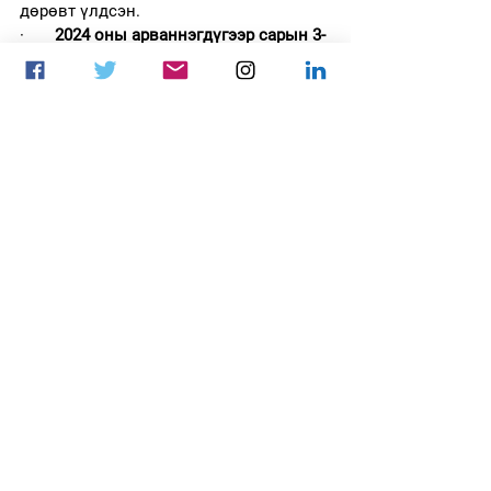
дөрөвт үлдсэн.
·       
2024 оны арваннэгдүгээр сарын 3-
нд
 тэд 
Thunderpick World Championship 
2024
 тэмцээнд түрүүлж, аваргын цом 
болон $500,000-ын шагнал хүртэв.
·       
2024 оны долоодугаар сарын 28-
нд
 Энэтхэгийн Бангалор хотод болсон 
Skyesports Championship 
2024
 тэмцээнд финалд шалгарч, 
хоёрдугаар байр эзэлжээ.
·       
2024 оны зургаадугаар сарын 9-
нд
 баг нь 
YaLLa Compass 
2024
 тэмцээнд аваргалж, $200,000 
хожсон.
·       Үүнээс долоо хоногийн өмнө, 
2024 оны зургаадугаар сарын 2-нд
 The 
MongolZ өөрийн нутгийн тэмцээн 
болох 
MESA Nomadic Masters Spring 
2024
-д түрүүлсэн.
The MongolZ
VRS
HLTV.org
hltv ranking
CS2 Rankings
HLTV Updates
Valve Standings