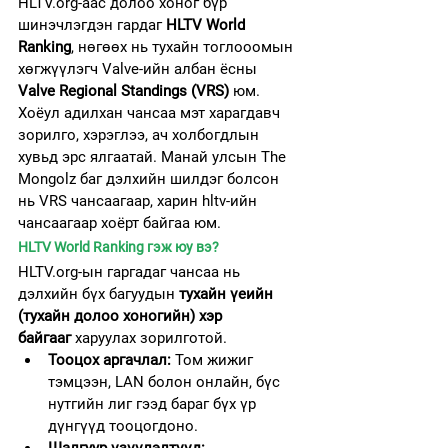
HLTV.org-аас долоо хоног бүр 
шинэчлэгдэн гардаг 
HLTV World 
Ranking
, нөгөөх нь тухайн тоглооомын 
хөгжүүлэгч Valve-ийн албан ёсны 
Valve Regional Standings (VRS)
 юм. 
Хоёул адилхан чансаа мэт харагдавч 
зорилго, хэрэглээ, ач холбогдлын 
хувьд эрс ялгаатай. Манай улсын The 
Mongolz баг дэлхийн шилдэг болсон 
нь VRS чансаагаар, харин hltv-ийн 
чансаагаар хоёрт байгаа юм. 
HLTV World Ranking гэж юу вэ?
HLTV.org-ын гаргадаг чансаа нь 
дэлхийн бүх багуудын 
тухайн үеийн 
(тухайн долоо хоногийн) хэр 
байгааг
 харуулах зорилготой.
Тооцох аргачлал:
 Том жижиг 
тэмцээн, LAN болон онлайн, бүс 
нутгийн лиг гээд бараг бүх үр 
дүнгүүд тооцогдоно.