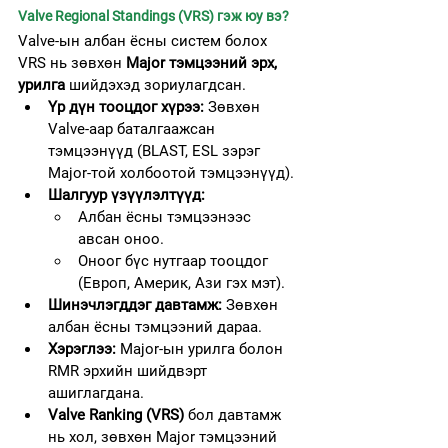
Valve Regional Standings (VRS) гэж юу вэ?
Valve-ын албан ёсны систем болох 
VRS нь зөвхөн 
Major тэмцээний эрх, 
урилга
 шийдэхэд зориулагдсан.
Үр дүн тооцдог хүрээ:
 Зөвхөн 
Valve-аар баталгаажсан 
тэмцээнүүд (BLAST, ESL зэрэг 
Major-той холбоотой тэмцээнүүд).
Шалгуур үзүүлэлтүүд:
Албан ёсны тэмцээнээс 
авсан оноо.
Оноог бүс нутгаар тооцдог 
(Европ, Америк, Ази гэх мэт).
Шинэчлэгддэг давтамж:
 Зөвхөн 
албан ёсны тэмцээний дараа.
Хэрэглээ:
 Major-ын урилга болон 
RMR эрхийн шийдвэрт 
ашиглагдана.
Valve Ranking (VRS)
 бол давтамж 
нь хол, зөвхөн Major тэмцээний 