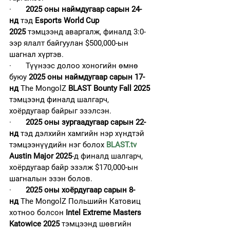
·       
2025 оны наймдугаар сарын 24-
нд
 тэд 
Esports World Cup 
2025
 тэмцээнд аваргалж, финалд 3:0-
ээр ялалт байгуулан $500,000-ын 
шагнал хүртэв.
·       Түүнээс долоо хоногийн өмнө 
буюу 
2025 оны наймдугаар сарын 17-
нд
 The MongolZ 
BLAST Bounty Fall 2025
тэмцээнд финалд шалгарч, 
хоёрдугаар байрыг эзэлсэн.
·       
2025 оны зургаадугаар сарын 22-
нд
 тэд дэлхийн хамгийн нэр хүндтэй 
тэмцээнүүдийн нэг болох 
BLAST.tv
Austin Major 2025
-д финалд шалгарч, 
хоёрдугаар байр эзэлж $170,000-ын 
шагналын эзэн болов.
·       
2025 оны хоёрдугаар сарын 8-
нд
 The MongolZ Польшийн Катовиц 
хотноо болсон 
Intel Extreme Masters 
Katowice 2025
 тэмцээнд шөвгийн 