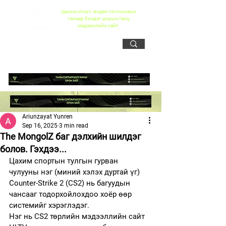
Цахим спорт, видео тоглоомын
талаар бичдэг цорын ганц
мэдээллийн сайт
Ariunzayat Yunren
Sep 16, 2025
3 min read
The MongolZ баг дэлхийн шилдэг
болов. Гэхдээ...
Цахим спортын тулгын гурван 
чулууны нэг (миний хэлэх дуртай үг) 
Counter-Strike 2 (CS2) нь багуудын 
чансааг тодорхойлохдоо хоёр өөр 
системийг хэрэглэдэг.
Нэг нь CS2 төрлийн мэдээллийн сайт 