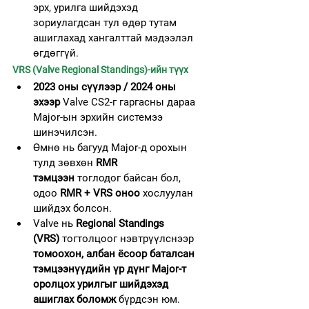
эрх, урилга шийдэхэд 
зориулагдсан тул өдөр тутам 
ашиглахад хангалттай мэдээлэл 
өгдөггүй.
VRS (Valve Regional Standings)-ийн түүх
2023 оны сүүлээр / 2024 оны 
эхээр
 Valve CS2-г гаргасны дараа 
Major-ын эрхийн системээ 
шинэчилсэн.
Өмнө нь багууд Major-д орохын 
тулд зөвхөн 
RMR 
тэмцээн
 тоглодог байсан бол, 
одоо 
RMR + VRS оноо
 хослуулан 
шийдэх болсон.
Valve нь 
Regional Standings 
(VRS)
 тогтолцоог нэвтрүүлснээр 
томоохон, албан ёсоор баталсан 
тэмцээнүүдийн үр дүнг Major-т 
оролцох урилгыг шийдэхэд 
ашиглах боломж
 бүрдсэн юм.