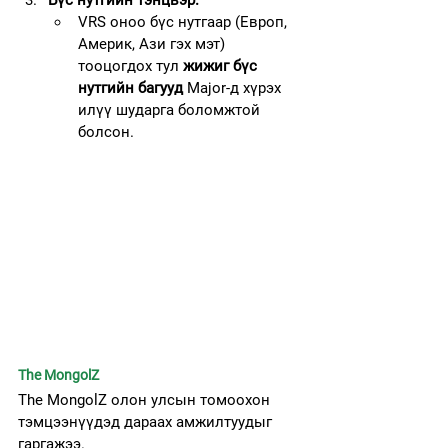
Бүс нутгийн тэнцвэр.
VRS оноо бүс нутгаар (Европ, 
Америк, Ази гэх мэт) 
тооцогдох тул 
жижиг бүс 
нутгийн багууд
 Major-д хүрэх 
илүү шударга боломжтой 
болсон.
The MongolZ
The MongolZ олон улсын томоохон 
тэмцээнүүдэд дараах амжилтуудыг 
гаргажээ.