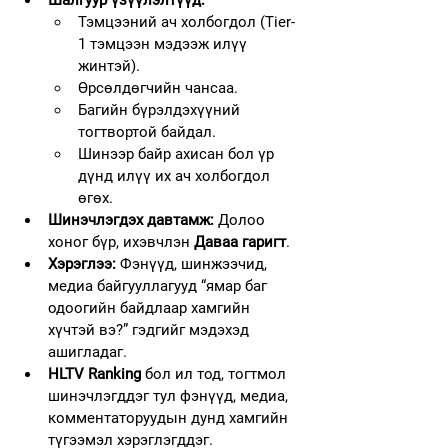
Шалгуур үзүүлэлтүүд:
Тэмцээний ач холбогдол (Tier-
1 тэмцээн мэдээж илүү 
жинтэй).
Өрсөлдөгчийн чансаа.
Багийн бүрэлдэхүүний 
тогтвортой байдал.
Шинээр байр ахисан бол үр 
дүнд илүү их ач холбогдол 
өгөх.
Шинэчлэгдэх давтамж:
 Долоо 
хоног бүр, ихэвчлэн 
Даваа гаригт
.
Хэрэглээ:
 Фэнүүд, шинжээчид, 
медиа байгууллагууд “ямар баг 
одоогийн байдлаар хамгийн 
хүчтэй вэ?” гэдгийг мэдэхэд 
ашигладаг.
HLTV Ranking
 бол ил тод, тогтмол 
шинэчлэгддэг тул фэнүүд, медиа, 
комментаторуудын дунд хамгийн 
түгээмэл хэрэглэгддэг.