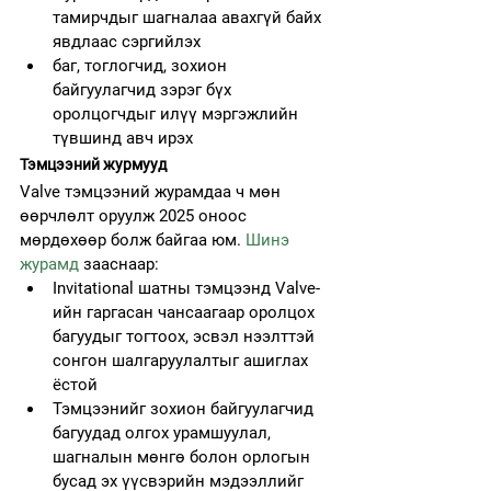
тамирчдыг шагналаа авахгүй байх 
явдлаас сэргийлэх
баг, тоглогчид, зохион 
байгуулагчид зэрэг бүх 
оролцогчдыг илүү мэргэжлийн 
түвшинд авч ирэх
Тэмцээний журмууд
Valve тэмцээний журамдаа ч мөн 
өөрчлөлт оруулж 2025 оноос 
мөрдөхөөр болж байгаа юм. 
Шинэ 
журамд
 зааснаар:
Invitational шатны тэмцээнд Valve-
ийн гаргасан чансаагаар оролцох 
багуудыг тогтоох, эсвэл нээлттэй 
сонгон шалгаруулалтыг ашиглах 
ёстой
Тэмцээнийг зохион байгуулагчид 
багуудад олгох урамшуулал, 
шагналын мөнгө болон орлогын 
бусад эх үүсвэрийн мэдээллийг 