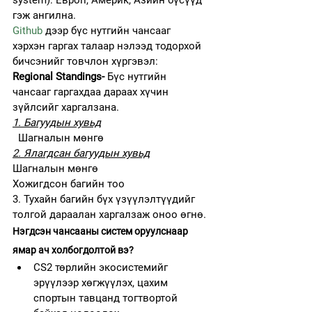
гэж ангилна.
Github
 дээр бүс нутгийн чансааг 
хэрхэн гаргах талаар нэлээд тодорхой 
бичсэнийг товчлон хүргэвэл:
Regional Standings- 
Бүс нутгийн 
чансааг гаргахдаа дараах хүчин 
зүйлсийг харгалзана.
1. Багуудын хувьд
  Шагналын мөнгө
2. Ялагдсан багуудын хувьд
Шагналын мөнгө
Хожигдсон багийн тоо
3. Тухайн багийн бүх үзүүлэлтүүдийг 
толгой дараалан харгалзаж оноо өгнө.
Нэгдсэн чансааны систем оруулснаар 
ямар ач холбогдолтой вэ?
CS2 төрлийн экосистемийг 
эрүүлээр хөгжүүлэх, цахим 
спортын тавцанд тогтвортой 