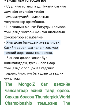
Чансааг яаж тогтоодог вэ?
• Сүүлийн тоглолтууд: Тухайн багийн 
хамгийн сүүлийн үеийн 
тэмцээнүүдийн амжилтын 
үзүүлэлтээр эрэмбэлнэ.
• Шагналын мөнгө: Багуудын аливаа 
тэмцээнд хожсон мөнгөн шагналын 
хэмжээгээр эрэмбэлнэ.
• 
Ялагдсан багуудын хувьд ялсан 
багийн авсан шагналын хэмжээ 
тэдний зэрэглэлд нөлөөлнө.
·  Чансаа долоо хоног бүр 
шинэчлэгдэж, тухайн баг ямар 
тэмцээнд оролцох вэ гэдгийг 
тодорхойлох тул багуудын хувьд их 
чухал юм.
The MongolZ баг дэлхийн 
чансаагаар эхний тавд орлоо. 
Саяхан болсон Thunderpick World 
Championship тэмцээнд The 