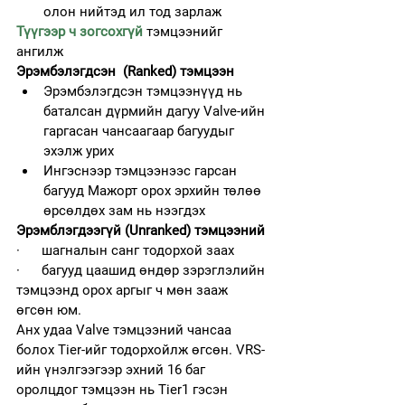
олон нийтэд ил тод зарлаж
Түүгээр ч зогсохгүй
тэмцээнийг 
ангилж
Эрэмбэлэгдсэн  (Ranked) тэмцээн
Эрэмбэлэгдсэн тэмцээнүүд нь 
баталсан дүрмийн дагуу Valve-ийн 
гаргасан чансаагаар багуудыг 
эхэлж урих
Ингэснээр тэмцээнээс гарсан 
багууд Мажорт орох эрхийн төлөө 
өрсөлдөх зам нь нээгдэх
Эрэмблэгдээгүй (Unranked) тэмцээний
·      шагналын санг тодорхой заах
·      багууд цаашид өндөр зэрэглэлийн 
тэмцээнд орох аргыг ч мөн зааж 
өгсөн юм.
Анх удаа Valve тэмцээний чансаа 
болох Tier-ийг тодорхойлж өгсөн. VRS-
ийн үнэлгээгээр эхний 16 баг 
оролцдог тэмцээн нь Tier1 гэсэн 