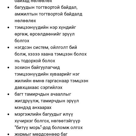
байхад нөлөөлөх
багуудын тогтвортой байдал, 
амжилтын тогтвортой байдалд 
нөлөөлөх
тэмцээнүүдийн нэр хүндийг 
өргөж, өрсөлдөөнийг эрүүл 
болгох
нэгдсэн систем, ойлголт бий 
болж, хэзээ хаана тэмцээн болох 
нь тодорхой болох
зохион байгуулагчид 
тэмцээнүүдийн хуваарийг нэг 
жилийн өмнө гаргаснаар тэмцээн 
давхцахаас сэргийлэх
багт тамирчдын ачааллыг 
жигдрүүлж, тамирчдын эрүүл 
мэндэд анхаарах
мэргэжлийн багуудыг илүү 
хүчирхэг болгох, нөгөөтэйгүүр 
“битүү морь”-дод боломж олгох
журмыг мөрдсөнөөр баг 