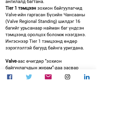
ангилалд багтана.
Tier 1 тэмцээн 
зохион байгуулагчид 
Valve-ийн гаргасан Бүсийн Чансааны 
(Valve Regional Standing) шилдэг 16 
багийг урьсанаар найман баг үндсэн 
тэмцээнд оролцох боломж нээгдэнэ. 
Ингэснээр Tier 1 тэмцээнд өндөр 
зэрэглэлтэй багууд байнга уригдана.
Valve
-аас өчигдөр “зохион 
байгуулагчдын журам”-даа засвар 
оруулж
багуудыг тэмцээнд урихдаа хоёр 
долоо хоногийн өмнөх чансааг 
ашигладаг байсан бол хамгийн 
сүүлийн чансааг ашиглах
Tier-2
 түвшний тэмцээн зохион 
байгуулахдаа чансааны 
жагсаалтыг тив, улс зэргээр нь 
шүүж багуудыг урина. Ингэснээр 
Азийн жагсаалтаар 
Valve Tier-