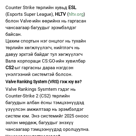
Counter Strike төрлийн хувьд 
ESL
(Esports Super League), 
HLTV
 (
hltv.org
) 
болон Valve-ийн өөрийнх нь гаргасан 
чансаагаар багуудыг эрэмбэлдэг 
байсан.
Цахим спортын нэг онцлог нь тухайн 
төрлийн хөгжлүүлэгч, нийтлэгч нь 
давуу эрхтэй байдаг тул хөгжүүлэгч 
Валв корпораци CS:GO-ийн хувилбар 
CS2
-ыг гаргасны дараа нэгдсэн 
үнэлгээний системтэй болсон.
Valve Ranking System (VRS) гэж юу вэ?
Valve Rankings Sysmtem гэдэг нь 
Counter-Strike 2 (CS2) төрлийн 
багуудын албан ёсны тэмцээнүүдэд 
үзүүлсэн амжилтаар нь эрэмбэлдэг 
систем юм. Энэ системийг 2025 оноос 
эхлэн мөрдөж, багуудыг энэхүү 
чансаагаар тэмцээнүүдэд оролцуулна.