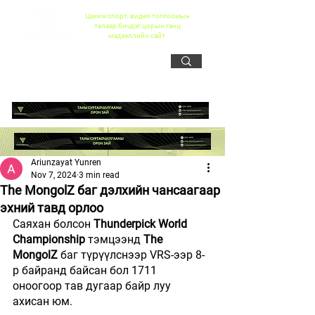
Цахим спорт, видео тоглоомын
талаар бичдэг цорын ганц
мэдээллийн сайт
Ariunzayat Yunren
Nov 7, 2024
3 min read
The MongolZ баг дэлхийн чансаагаар
эхний тавд орлоо
Саяхан болсон 
Thunderpick World 
Championship
 тэмцээнд 
The 
MongolZ
 баг түрүүлснээр VRS-ээр 8-
р байранд байсан бол 1711 
оноогоор тав дугаар байр луу 
ахисан юм.