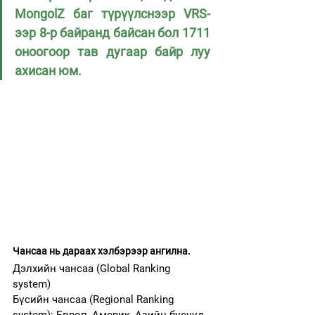
MongolZ баг түрүүлснээр VRS-
ээр 8-р байранд байсан бол 1711 
оноогоор тав дугаар байр луу 
ахисан юм.
Чансаа нь дараах хэлбэрээр ангилна.
Дэлхийн чансаа (Global Ranking 
system)
Бүсийн чансаа (Regional Ranking 
system): Европ, Америк, Азийн бүсүүд 