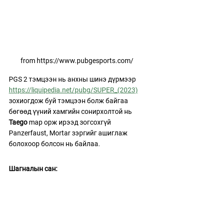
from https://www.pubgesports.com/
PGS 2 тэмцээн нь анхны шинэ дүрмээр 
https://liquipedia.net/pubg/SUPER_(2023)
зохиогдож буй тэмцээн болж байгаа 
бөгөөд үүний хамгийн сонирхолтой нь 
Taego
 map орж ирээд зогсохгүй 
Panzerfaust, Mortar зэргийг ашиглаж 
болохоор болсон нь байлаа. 
Шагналын сан: