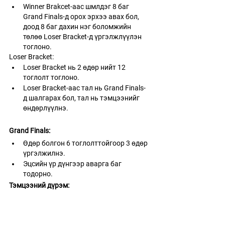
Winner Brakcet-аас шмлдэг 8 баг 
Grand Finals-д орох эрхээ авах бол, 
доод 8 баг дахин нэг боломжийн 
төлөө Loser Bracket-д үргэлжлүүлэн 
тоглоно.
Loser Bracket:
Loser Bracket нь 2 өдөр нийт 12 
тоглолт тоглоно. 
Loser Bracket-аас тал нь Grand Finals-
д шалгарах бол, тал нь тэмцээнийг 
өндөрлүүлнэ.
Grand Finals:
Өдөр болгон 6 тоглолттойгоор 3 өдөр 
үргэлжилнэ.
Эцсийн үр дүнгээр аварга баг 
тодорно. 
Тэмцээний дүрэм: