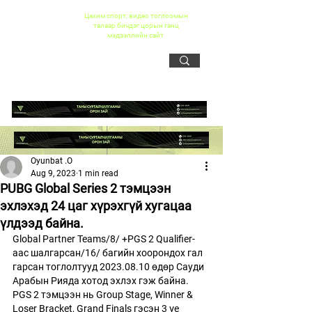
Цахим спорт, видео тоглоомын
талаар бичдэг цорын ганц
мэдээллийн сайт
Oyunbat .O
Aug 9, 2023
1 min read
PUBG Global Series 2 тэмцээн
эхлэхэд 24 цаг хүрэхгүй хугацаа
үлдээд байна.
Global Partner Teams/8/ +PGS 2 Qualifier-
аас шалгарсан/16/ багийн хоорондох гал 
гарсан тоглолтууд 2023.08.10 өдөр Сауди 
Арабын Рияда хотод эхлэх гэж байна. 
PGS 2 тэмцээн нь Group Stage, Winner & 
Loser Bracket, Grand Finals гэсэн 3 үе 