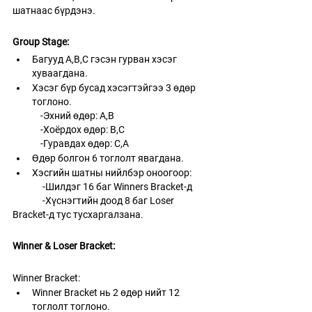
шатнаас бүрдэнэ. 
Group Stage:
Багууд A,B,C гэсэн гурван хэсэг 
хуваагдана.
Хэсэг бүр бусад хэсэгтэйгээ 3 өдөр 
тоглоно.
	-Эхний өдөр: A,B
	-Хоёрдох өдөр: B,C
	-Гуравдах өдөр: C,A 	
Өдөр болгон 6 тоглолт явагдана.
Хэсгийн шатны нийлбэр оноогоор:
	 -Шилдэг 16 баг Winners Bracket-д
	 -Хүснэгтийн доод 8 баг Loser 
Bracket-д тус тусхаргалзана.
Winner & Loser Bracket:
Winner Bracket:
Winner Bracket нь 2 өдөр нийт 12 
тоглолт тоглоно. 