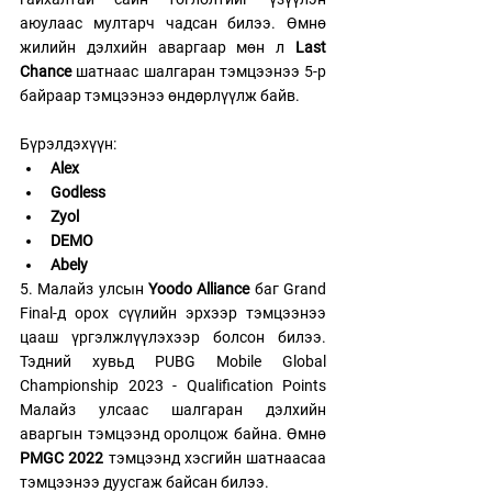
аюулаас мултарч чадсан билээ. Өмнө 
жилийн дэлхийн аваргаар мөн л 
Last 
Chance
 шатнаас шалгаран тэмцээнээ 5-р 
байраар тэмцээнээ өндөрлүүлж байв. 
Бүрэлдэхүүн: 
Alex
Godless
Zyol
DEMO
Abely
5. Малайз улсын 
Yoodo Alliance
 баг Grand 
Final-д орох сүүлийн эрхээр тэмцээнээ 
цааш үргэлжлүүлэхээр болсон билээ. 
Тэдний хувьд 
PUBG Mobile Global 
Championship 2023 - Qualification Points 
Малайз улсаас шалгаран дэлхийн 
аваргын тэмцээнд оролцож байна. Өмнө 
PMGC 2022
 тэмцээнд хэсгийн шатнаасаа 
тэмцээнээ дуусгаж байсан билээ. 