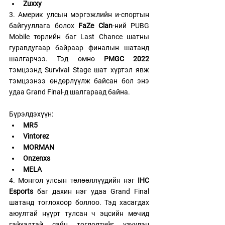
Zuxxy
3. Америк улсын мэргэжлийн и-спортын 
байгууллага болох 
FaZe Clan
-ний PUBG 
Mobile төрлийн баг Last Chance шатны 
гуравдугаар байраар финалын шатанд 
шалгарчээ. Тэд өмнө 
PMGC 2022
тэмцээнд Survival Stage шат хүртэл явж 
тэмцээнээ өндөрлүүлж байсан бол энэ 
удаа Grand Final-д шалгараад байна. 
Бүрэлдэхүүн:
MR5
Vintorez
MORMAN
Onzenxs
MELA
4. Монгол улсын төлөөллүүдийн нэг
 IHC 
Esports 
баг дахин нэг удаа Grand Final 
шатанд тоглохоор боллоо. Тэд хасагдах 
аюултай нүүрт тулсан ч эцсийн мөчид 
гайхалтай сайн тоглолтийг үзүүлэн 