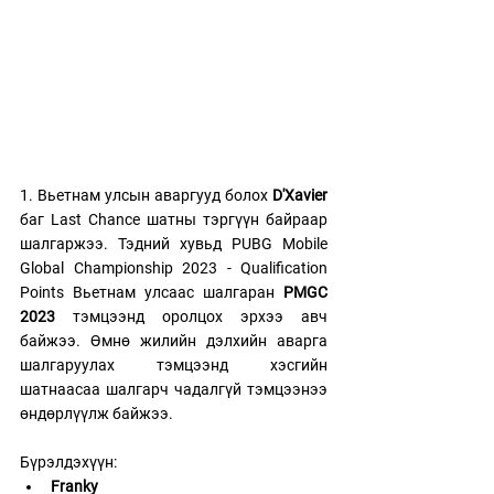
1. Вьетнам улсын аваргууд болох
 D'Xavier
баг Last Chance шатны тэргүүн байраар 
шалгаржээ. Тэдний хувьд PUBG Mobile 
Global Championship 2023 - Qualification 
Points Bьетнам улсаас шалгаран
 PMGC 
2023
 тэмцээнд оролцох эрхээ авч 
байжээ. Өмнө жилийн дэлхийн аварга 
шалгаруулах тэмцээнд хэсгийн 
шатнаасаа шалгарч чадалгүй тэмцээнээ 
өндөрлүүлж байжээ. 
Бүрэлдэхүүн: 
Franky