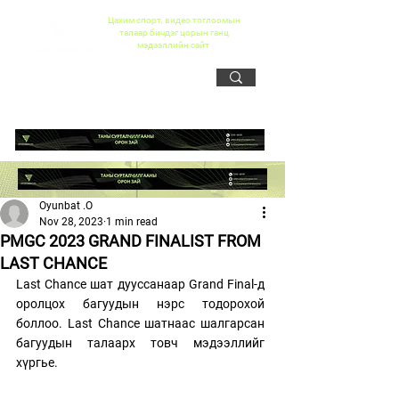
Цахим спорт, видео тоглоомын
талаар бичдэг цорын ганц
мэдээллийн сайт
Oyunbat .O
Nov 28, 2023
1 min read
PMGC 2023 GRAND FINALIST FROM
LAST CHANCE
Last Chance шат дууссанаар Grand Final-д 
оролцох багуудын нэрс тодорохой 
боллоо. Last Chance шатнаас шалгарсан 
багуудын талаарх товч мэдээллийг 
хүргье. 