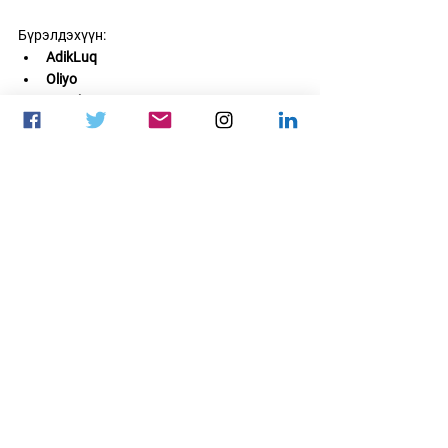
Бүрэлдэхүүн: 
AdikLuq
Oliyo
Repoboy
FlaxOP
Iftar
Нийтлэлийг: 
Pani
esports
цахим спорт
PUBG MOBILE
PMGC 2023
PUBGM
Цахим спорт
See All
Recent Posts