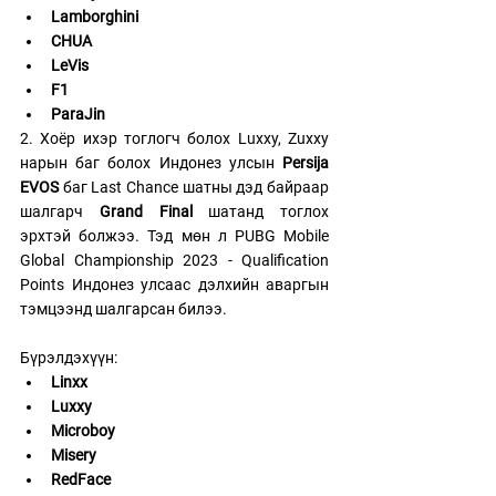
Lamborghini
CHUA
LeVis
F1
ParaJin
2. Хоёр ихэр тоглогч болох Luxxy, Zuxxy 
нарын баг болох 
Индонез улсын
Persija 
EVOS
 баг Last Chance шатны дэд байраар 
шалгарч
 Grand Final
 шатанд тоглох 
эрхтэй болжээ. Тэд мөн л PUBG Mobile 
Global Championship 2023 - Qualification 
Points Индонез улсаас дэлхийн аваргын 
тэмцээнд шалгарсан билээ. 
Бүрэлдэхүүн: 
Linxx
Luxxy
Microboy
Misery
RedFace