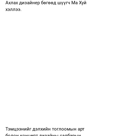
Ахлах дизайнер бөгөөд шүүгч Ма Хуй 
хэллээ.
Тэмцээнийг дэлхийн тоглоомын арт 
болон концепт дизайны салбарын 