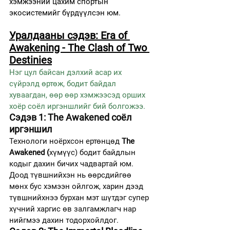
хэмжээний цахим спортын 
экосистемийг бүрдүүлсэн юм.
Уралдааны сэдэв: Era of 
Awakening - The Clash of Two 
Destinies
Нэг цул байсан дэлхий асар их 
сүйрэлд өртөж, бодит байдал 
хуваагдан, өөр өөр хэмжээсэд орших 
хоёр соёл иргэншлийг бий болгожээ.
Сэдэв 1: The Awakened соёл 
иргэншил
Технологи ноёрхсон ертөнцөд 
The 
Awakened (
хүмүүс) бодит байдлын 
кодыг дахин бичих чадвартай юм. 
Доод түвшнийхэн нь өөрсдийгөө 
мөнх бус хэмээн ойлгож, харин дээд 
түвшнийхнээ бурхан мэт шүтдэг супер 
хүчний харгис өв залгамжлагч нар 
нийгмээ дахин тодорхойлдог.