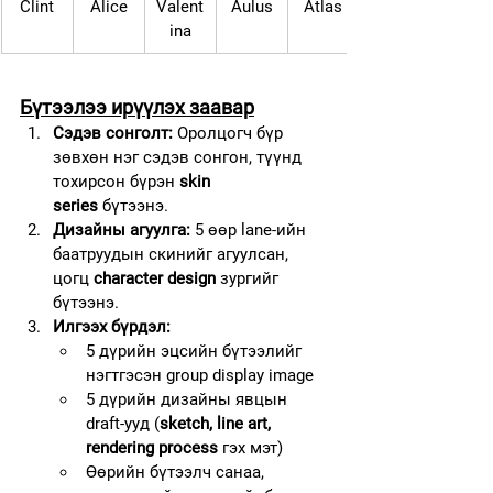
Clint
Alice
Valent
Aulus
Atlas
ina
Бүтээлээ ирүүлэх заавар
Сэдэв сонголт:
 Оролцогч бүр 
зөвхөн нэг сэдэв сонгон, түүнд 
тохирсон бүрэн 
skin 
series
 бүтээнэ.
Дизайны агуулга:
 5 өөр lane-ийн 
баатруудын скинийг агуулсан, 
цогц 
character design
 зургийг 
бүтээнэ.
Илгээх бүрдэл:
5 дүрийн эцсийн бүтээлийг 
нэгтгэсэн group display image
5 дүрийн дизайны явцын 
draft-ууд (
sketch, line art, 
rendering process
 гэх мэт)
Өөрийн бүтээлч санаа, 