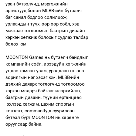
уран бүтээлчид, мэргэжлийн 
артистууд болон MLBB-ийн бүтээлч 
баг санал бодлоо солилцож, 
урлаачдын түүх, өөр өөр соёл, хэв 
маягаас тоглоомын баатрын дизайн 
хэрхэн хөгжиж болохыг судлах талбар 
болох юм.
MOONTON Games нь бүтээлч байдлыг 
компанийн соёл, ирээдүйн хөгжлийн 
үндэс хэмээн үзэж, уралдаан нь энэ 
зорилгын нэг хэсэг юм. MLBB-ийн 
дэлхий даяарх тоглогчид тоглоомоо 
хэрхэн мэдэрч байгааг илэрхийлэх, 
баатрын дизайн, түүний ертөнцөөс 
 эхлээд хөгжим, цахим спортын 
контент, community-д суурилсан 
бүтээл бүрт MOONTON нь хөрөнгө 
оруулсаар байна.