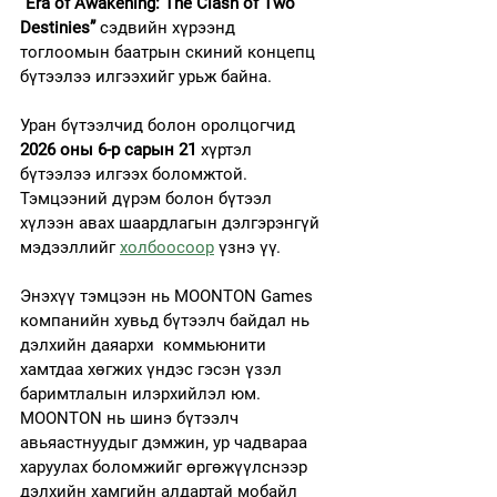
“Era of Awakening: The Clash of Two 
Destinies”
 сэдвийн хүрээнд 
тоглоомын баатрын скиний концепц 
бүтээлээ илгээхийг урьж байна.
Уран бүтээлчид болон оролцогчид 
2026 оны 6-р сарын 21
 хүртэл 
бүтээлээ илгээх боломжтой. 
Тэмцээний дүрэм болон бүтээл 
хүлээн авах шаардлагын дэлгэрэнгүй 
мэдээллийг 
холбоосоор
 үзнэ үү.
Энэхүү тэмцээн нь MOONTON Games 
компанийн хувьд бүтээлч байдал нь 
дэлхийн даяархи  коммьюнити 
хамтдаа хөгжих үндэс гэсэн үзэл 
баримтлалын илэрхийлэл юм. 
MOONTON нь шинэ бүтээлч 
авьяастнуудыг дэмжин, ур чадвараа 
харуулах боломжийг өргөжүүлснээр 
дэлхийн хамгийн алдартай мобайл 