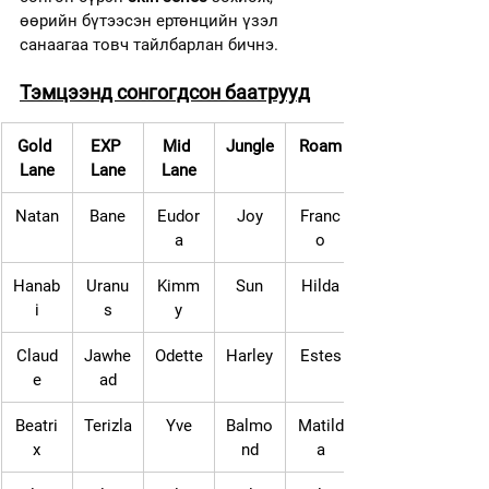
өөрийн бүтээсэн ертөнцийн үзэл 
санаагаа товч тайлбарлан бичнэ.
Тэмцээнд сонгогдсон баатрууд
Gold 
EXP 
Mid 
Jungle
Roam
Lane
Lane
Lane
Natan
Bane
Eudor
Joy
Franc
a
o
Hanab
Uranu
Kimm
Sun
Hilda
i
s
y
Claud
Jawhe
Odette
Harley
Estes
e
ad
Beatri
Terizla
Yve
Balmo
Matild
x
nd
a