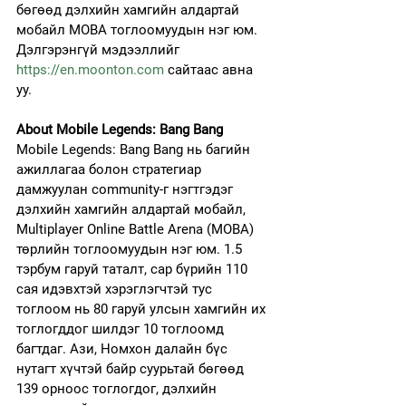
бөгөөд дэлхийн хамгийн алдартай 
мобайл MOBA тоглоомуудын нэг юм.
Дэлгэрэнгүй мэдээллийг 
https://en.moonton.com
 сайтаас авна 
уу.
About Mobile Legends: Bang Bang 
Mobile Legends: Bang Bang нь багийн 
ажиллагаа болон стратегиар 
дамжуулан community-г нэгтгэдэг 
дэлхийн хамгийн алдартай мобайл, 
Multiplayer Online Battle Arena (MOBA) 
төрлийн тоглоомуудын нэг юм. 1.5 
тэрбум гаруй таталт, сар бүрийн 110 
сая идэвхтэй хэрэглэгчтэй тус 
тоглоом нь 80 гаруй улсын хамгийн их 
тоглогддог шилдэг 10 тоглоомд 
багтдаг. Ази, Номхон далайн бүс 
нутагт хүчтэй байр суурьтай бөгөөд 
139 орноос тоглогдог, дэлхийн 