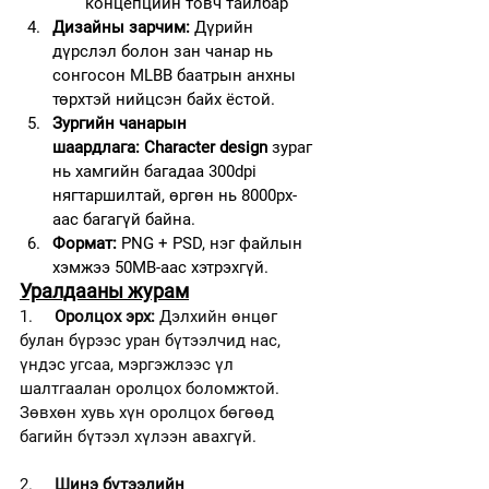
концепцийн товч тайлбар
Дизайны зарчим:
 Дүрийн 
дүрслэл болон зан чанар нь 
сонгосон MLBB баатрын анхны 
төрхтэй нийцсэн байх ёстой.
Зургийн чанарын 
шаардлага:
Character design
 зураг 
нь хамгийн багадаа 300dpi 
нягтаршилтай, өргөн нь 8000px-
аас багагүй байна.
Формат:
 PNG + PSD, нэг файлын 
хэмжээ 50MB-аас хэтрэхгүй.
Уралдааны журам
1.     
Оролцох эрх:
 Дэлхийн өнцөг 
булан бүрээс уран бүтээлчид нас, 
үндэс угсаа, мэргэжлээс үл 
шалтгаалан оролцох боломжтой. 
Зөвхөн хувь хүн оролцох бөгөөд 
багийн бүтээл хүлээн авахгүй.
2.     
Шинэ бүтээлийн 