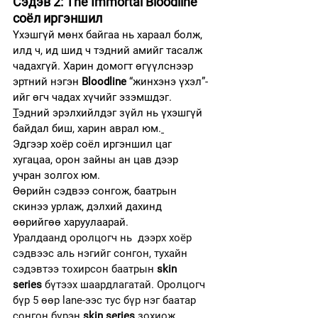
Сэдэв 2: The Immortal Bloodline 
соёл иргэншил
Үхэшгүй мөнх байгаа нь хараал болж, 
илд ч, ид шид ч тэдний амийг тасалж 
чадахгүй. Харин домогт өгүүлснээр 
эртний нэгэн 
Bloodline
 “жинхэнэ үхэл”-
ийг өгч чадах хүчийг эзэмшдэг. 
Т
эдний эрэлхийлдэг зүйл нь үхэшгүй 
байдал биш, харин аврал юм.
Эдгээр хоёр соёл иргэншил цаг 
хугацаа, орон зайны ан цав дээр 
учран золгох юм.
Өөрийн сэдвээ сонгож, баатрын 
скинээ урлаж, дэлхий дахинд 
өөрийгөө харуулаарай.
Уралдаанд оролцогч нь  дээрх хоёр 
сэдвээс аль нэгийг сонгон, тухайн 
сэдэвтээ тохирсон баатрын 
skin 
series
 бүтээх шаардлагатай. Оролцогч 
бүр 5 өөр lane-ээс тус бүр нэг баатар 
сонгон бүрэн 
skin series
 зохиож, 