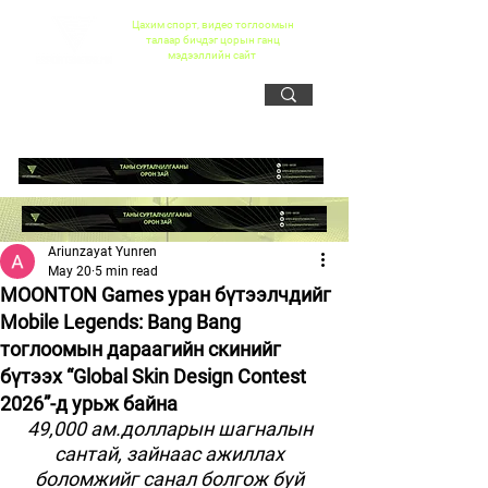
Цахим спорт, видео тоглоомын
талаар бичдэг цорын ганц
мэдээллийн сайт
Ariunzayat Yunren
May 20
5 min read
MOONTON Games уран бүтээлчдийг
Mobile Legends: Bang Bang
тоглоомын дараагийн скинийг
бүтээх “Global Skin Design Contest
2026”-д урьж байна
49,000 ам.долларын шагналын 
сантай, зайнаас ажиллах 
боломжийг санал болгож буй 