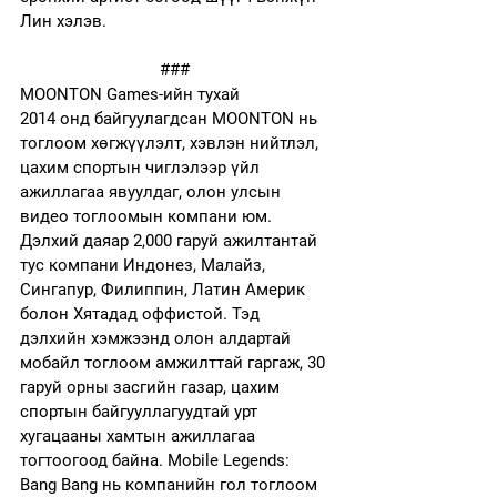
Лин хэлэв.
###
MOONTON Games-ийн тухай
2014 онд байгуулагдсан MOONTON нь 
тоглоом хөгжүүлэлт, хэвлэн нийтлэл, 
цахим спортын чиглэлээр үйл 
ажиллагаа явуулдаг, олон улсын 
видео тоглоомын компани юм. 
Дэлхий даяар 2,000 гаруй ажилтантай 
тус компани Индонез, Малайз, 
Сингапур, Филиппин, Латин Америк 
болон Хятадад оффистой. Тэд 
дэлхийн хэмжээнд олон алдартай 
мобайл тоглоом амжилттай гаргаж, 30 
гаруй орны засгийн газар, цахим 
спортын байгууллагуудтай урт 
хугацааны хамтын ажиллагаа 
тогтоогоод байна. Mobile Legends: 
Bang Bang нь компанийн гол тоглоом 