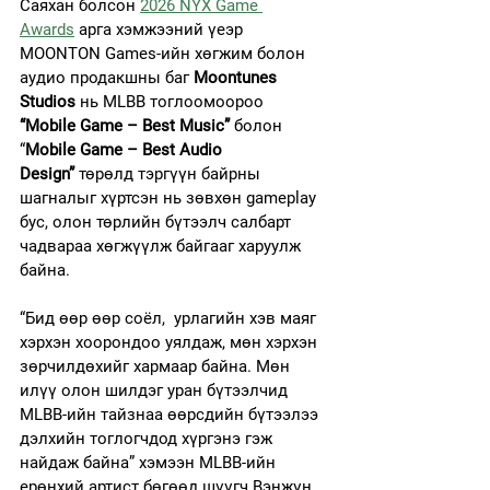
Саяхан болсон 
2026 NYX Game 
Awards
 арга хэмжээний үеэр 
MOONTON Games-ийн хөгжим болон 
аудио продакшны баг 
Moontunes 
Studios
 нь MLBB тоглоомоороо 
“Mobile Game – Best Music”
 болон 
“
Mobile Game – Best Audio 
Design”
 төрөлд тэргүүн байрны 
шагналыг хүртсэн нь зөвхөн gameplay 
бус, олон төрлийн бүтээлч салбарт 
чадвараа хөгжүүлж байгааг харуулж 
байна.
“Бид өөр өөр соёл,  урлагийн хэв маяг 
хэрхэн хоорондоо уялдаж, мөн хэрхэн 
зөрчилдөхийг хармаар байна. Мөн 
илүү олон шилдэг уран бүтээлчид 
MLBB-ийн тайзнаа өөрсдийн бүтээлээ 
дэлхийн тоглогчдод хүргэнэ гэж 
найдаж байна” хэмээн MLBB-ийн 
ерөнхий артист бөгөөд шүүгч Вэнжүн 