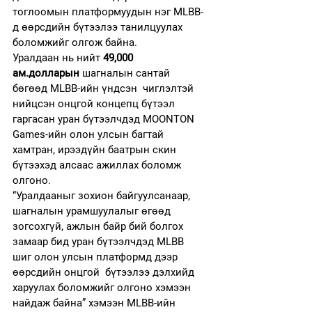
тоглоомын платформуудын нэг MLBB-
д өөрсдийн бүтээлээ танилцуулах 
боломжийг олгож байна.
Уралдаан нь нийт 
49,000 
ам.долларын
 шагналын сантай 
бөгөөд MLBB-ийн үндсэн  чиглэлтэй 
нийцсэн онцгой концепц бүтээл 
гаргасан уран бүтээлчдэд MOONTON 
Games-ийн олон улсын багтай 
хамтран, ирээдүйн баатрын скин 
бүтээхэд алсаас ажиллах боломж 
олгоно.
“Уралдааныг зохион байгуулсанаар, 
шагналын урамшуулалыг өгөөд 
зогсохгүй, ажлын байр бий болгох 
замаар бид уран бүтээлчдэд MLBB 
шиг олон улсын платформд дээр 
өөрсдийн онцгой  бүтээлээ дэлхийд 
харуулах боломжийг олгоно хэмээн 
найдаж байна” хэмээн MLBB-ийн 