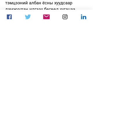
тэмцээний албан ёсны хуудсаар 
дамжуулан илгээх бөгөөд хугацаа 
дуусахаас өмнө засварлах боломжтой.
5.     
Шалгаруулах арга:
 Тэмцээнийг 
салбарын шилдэг дөрвөн уран 
бүтээлчээс бүрдсэн шалгаруулалтын 
баг шүүнэ. Урьдчилсан шатанд шүүгч 
бүр бүтээлүүдийг үзэж, тэдгээрээс 
нэр дэвшүүлнэ. Дор хаяж нэг 
шүүгчээс санал авсан бүтээл 
финалын шатанд шалгарна. Финалд 
шүүгчид дахин санал хураалт явуулж, 
хамгийн олон санал авсан бүтээлүүд 
дарааллаар ялагч болно. Тэнцсэн 
тохиолдолд шүүгчид хамтын 
хэлэлцүүлгээр эцсийн шийдвэр 
гаргана. Шүүгчдийн шийдвэр нь 
эцсийн бөгөөд хууль ёсны хүчинтэй 
байна.