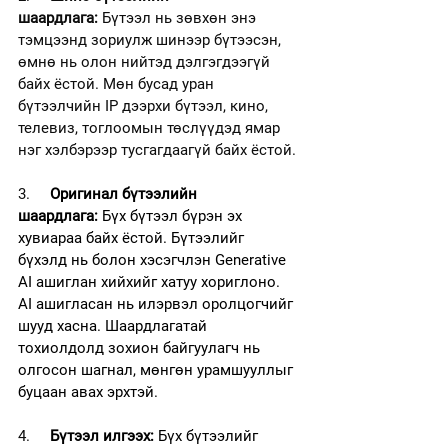
шаардлага:
 Бүтээл нь зөвхөн энэ 
тэмцээнд зориулж шинээр бүтээсэн, 
өмнө нь олон нийтэд дэлгэгдээгүй 
байх ёстой. Мөн бусад уран 
бүтээлчийн IP дээрхи бүтээл, кино, 
телевиз, тоглоомын төслүүдэд ямар 
нэг хэлбэрээр тусгагдаагүй байх ёстой.
3.     
Оригинал бүтээлийн 
шаардлага:
 Бүх бүтээл бүрэн эх 
хувиараа байх ёстой. Бүтээлийг 
бүхэлд нь болон хэсэгчлэн Generative 
AI ашиглан хийхийг хатуу хориглоно. 
AI ашигласан нь илэрвэл оролцогчийг 
шууд хасна. Шаардлагатай 
тохиолдолд зохион байгуулагч нь 
олгосон шагнал, мөнгөн урамшууллыг 
буцаан авах эрхтэй.
4.     
Бүтээл илгээх:
 Бүх бүтээлийг 