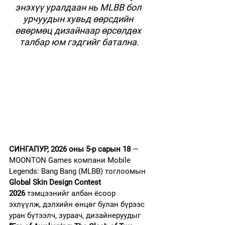
энэхүү уралдаан нь MLBB бол 
урчуудын хувьд өөрсдийн 
өвөрмөц дизайнаар өрсөлдөх 
талбар юм гэдгийг батална.
СИНГАПУР, 2026 оны 5-р сарын 18
 — 
MOONTON Games компани Mobile 
Legends: Bang Bang (MLBB) тоглоомын 
Global Skin Design Contest 
2026
 тэмцээнийг албан ёсоор 
эхлүүлж, дэлхийн өнцөг булан бүрээс 
уран бүтээлч, зураач, дизайнеруудыг 