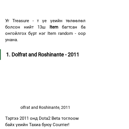
Уг Treasure - т үе үеийн төлөөлөл 
болсон нийт 13ш 
Item
 багтсан ба 
онгойлгох бүрт нэг Item random - оор 
унана.
1. Dolfrat and Roshinante - 2011
olfrat and Roshinante, 2011
Тэртээ 2011 онд Dota2 Beta тоглоом 
байх үеийн Тахиа буюу Courrier!