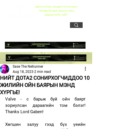
Цахим спорт, видео тоглоомын
талаар бичдэг цорын ганц
мэдээллийн сайт
Sase The Netrunner
Aug 18, 2023
2 min read
НИЙТ ДОТА2 СОНИРХОГЧИДДОО 10
ЖИЛИЙН ОЙН БАЯРЫН МЭНД
ХҮРГЬЕ!
Valve - с барьж буй ойн баярт 
зориулсан дараагийн том бэлэг! 
Thanks Lord Gaben!
Хөгшин залуу гээд бүх үеийн 