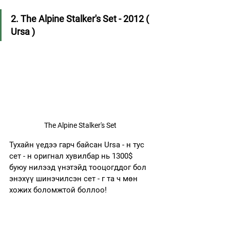
2. The Alpine Stalker's Set - 2012 ( 
Ursa )
The Alpine Stalker's Set 
Тухайн үедээ гарч байсан Ursa - н тус 
сет - н оригнал хувилбар нь 1300$ 
буюу нилээд үнэтэйд тооцогддог бол 
энэхүү шинэчилсэн сет - г та ч мөн 
хожих боломжтой боллоо!