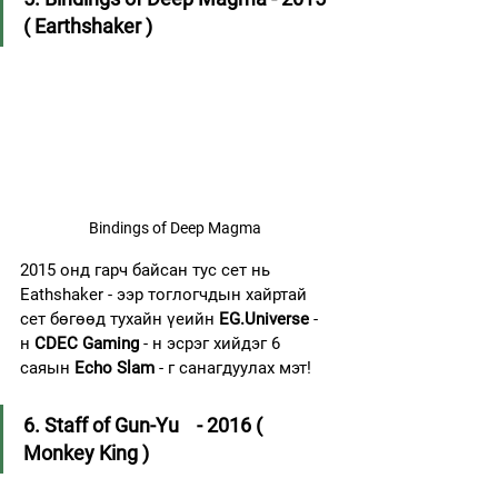
( Earthshaker )
Bindings of Deep Magma
2015 онд гарч байсан тус сет нь 
Eathshaker - ээр тоглогчдын хайртай 
сет бөгөөд тухайн үеийн 
EG.Universe
 - 
н 
CDEC Gaming
 - н эсрэг хийдэг 6 
саяын 
Echo Slam
 - г санагдуулах мэт!
6. Staff of Gun-Yu    - 2016 ( 
Monkey King )