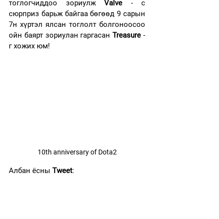
тоглогчиддоо зориулж 
Valve
 - с 
сюрприз барьж байгаа бөгөөд 9 сарын 
7н хүртэл ялсан тоглолт болгоноосоо 
ойн баярт зориулан гаргасан 
Treasure
 - 
г хожих юм!
10th anniversary of Dota2
Албан ёсны 
Tweet
: