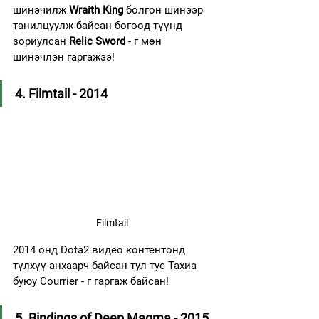
шинэчилж 
Wraith King
 болгон шинээр 
танилцуулж байсан бөгөөд түүнд 
зориулсан 
Relic Sword
 - г мөн 
шинэчлэн гаргажээ!
4. Filmtail - 2014
Filmtail
2014 онд Dota2 видео контентонд 
түлхүү анхаарч байсан тул тус Тахиа 
буюу Courrier - г гаргаж байсан!
5. Bindings of Deep Magma - 2015 