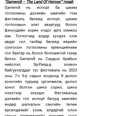
"Gamers8 – The Land Of Heroes” тухай:
Gamers8 нь испорт ба цахим 
тоглоомны дэлхийн хамгийн том 
фестиваль бөгөөд испорт, цахим 
тоглоомын элит аваргууд болон 
фэнүүдийн зорин очдог арга хэмжээ 
юм. Тоглогчид алдар хүндээ олж 
авдаг гол талбар бөгөөд өөрийн 
сонгосон тоглоомны ертөнцийнхөө 
гол баатар нь болох боломжтой газар 
билээ. Gamers8 нь Саудын Арабын 
нийслэл Эр-Рияд-д зохион 
байгуулагддаг тус фестиваль нь 2023 
оны 7-с 9-р сарын хооронд 8 долоо 
хоногийн туршид үргэлжилж, долоо 
хоног болгон шинэ сорил, шинэ 
нээлтээр эхэлдэг. Фестивальд 
дэлхийн топ испорт багууд хамгийн 
өндөр шагналын сангийн төлөө 
өрсөлдөхийг үзэж, алдартай олон 
улсын хөгжимчдийн концерт, шоуг 