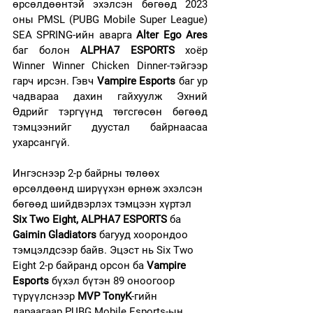
өрсөлдөөнтэй эхэлсэн бөгөөд 2023 
оны PMSL (PUBG Mobile Super League) 
SEA SPRING-ийн аварга 
Alter Ego Ares
баг болон 
ALPHA7 ESPORTS
 хоёр 
Winner Winner Chicken Dinner-тэйгээр 
гарч ирсэн. Гэвч 
Vampire Esports 
баг
ур 
чадвараа дахин гайхуулж Эхний 
Өдрийг тэргүүнд төгсгөсөн бөгөөд 
тэмцээнийг дуустал байрнаасаа 
ухарсангүй.
Ингэснээр 2-р байрны төлөөх 
өрсөлдөөнд ширүүхэн өрнөж эхэлсэн 
бөгөөд шийдвэрлэх тэмцээн хүртэл 
Six Two Eight, ALPHA7 ESPORTS
 ба 
Gaimin Gladiators 
багууд хоорондоо 
тэмцэлдсээр байв. Эцэст нь Six Two 
Eight 2-р байранд орсон ба 
Vampire 
Esports
 бүхэл бүтэн 89 оноогоор 
түрүүлснээр
 MVP TonyK
-гийн 
дараагаар PUBG Mobile Esports-ын 