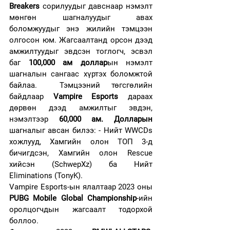
Breakers
 сорилуудыг давснаар нэмэлт 
мөнгөн шагналуудыг авах 
боломжуудыг энэ жилийн тэмцээн 
олгосон юм. Жагсаалтанд орсон дээд 
амжилтуудыг эвдсэн тоглогч, эсвэл 
баг 
100,000 ам доллар
ын нэмэлт 
шагналын сангаас хүртэх боломжтой 
байлаа.  Тэмцээний төгсгөлийн 
байдлаар 
Vampire Esports
 дараах 
дөрвөн дээд амжилтыг эвдэн, 
нэмэлтээр 
60,000 ам. Долларын
шагналыг авсан билээ: - Нийт WWCDs 
хожлууд, Хамгийн олон ТОП 3-д 
бичигдсэн, Хамгийн олон Rescue 
хийсэн (SchwepXz) ба Нийт 
Eliminations (TonyK). 
Vampire Esports-ын ялалтаар 2023 оны 
PUBG Mobile Global Championship
-ийн 
оролцогчдын жагсаалт тодорхой 
боллоо. 