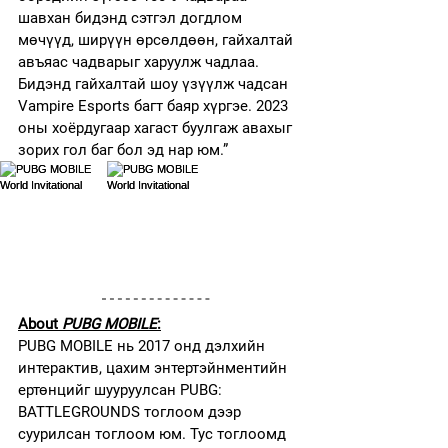
шавхан бидэнд сэтгэл догдлом 
мөчүүд, ширүүн өрсөлдөөн, гайхалтай 
авъяас чадварыг харуулж чадлаа. 
Бидэнд гайхалтай шоу үзүүлж чадсан 
Vampire Esports багт баяр хүргэе. 2023 
оны хоёрдугаар хагаст буулгаж авахыг 
зорих гол баг бол эд нар юм.”
About 
PUBG MOBILE
:
PUBG MOBILE нь 2017 онд дэлхийн 
интерактив, цахим энтертэйнментийн 
ертөнцийг шууруулсан PUBG: 
BATTLEGROUNDS тоглоом дээр 
суурилсан тоглоом юм. Тус тоглоомд 