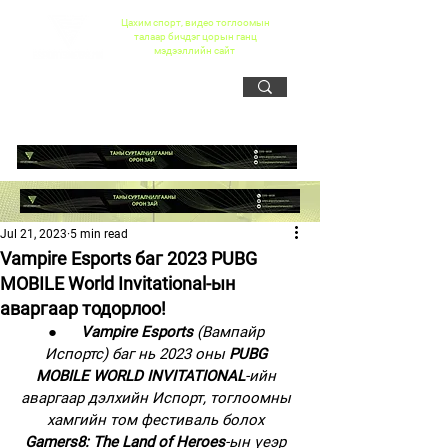
Цахим спорт, видео тоглоомын
талаар бичдэг цорын ганц
мэдээллийн сайт
Jul 21, 2023
5 min read
Vampire Esports баг 2023 PUBG
MOBILE World Invitational-ын
аваргаар тодорлоо!
●      
Vampire Esports
 (Вампайр 
Испортс) баг нь 2023 оны 
PUBG 
MOBILE WORLD INVITATIONAL
-ийн 
аваргаар дэлхийн Испорт, тоглоомны 
хамгийн том фестиваль болох 
Gamers8: The Land of Heroes
-ын үеэр 