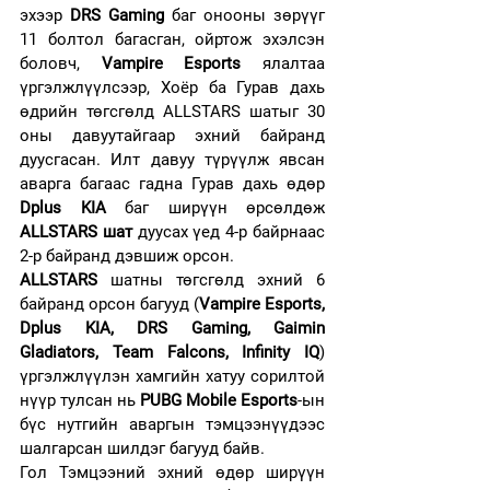
эхээр 
DRS Gaming 
баг
онооны зөрүүг 
11 болтол багасган, ойртож эхэлсэн 
боловч, 
Vampire Esports 
ялалтаа 
үргэлжлүүлсээр, Хоёр ба Гурав дахь 
өдрийн төгсгөлд ALLSTARS шатыг 30 
оны давуутайгаар эхний байранд 
дуусгасан. Илт давуу түрүүлж явсан 
аварга багаас гадна Гурав дахь өдөр 
Dplus KIA 
баг ширүүн өрсөлдөж 
ALLSTARS шат
 дуусах үед 4-р байрнаас 
2-р байранд дэвшиж орсон. 
ALLSTARS
 шатны төгсгөлд эхний 6 
байранд орсон багууд (
Vampire Esports, 
Dplus KIA, DRS Gaming, Gaimin 
Gladiators, Team Falcons, Infinity IQ
) 
үргэлжлүүлэн хамгийн хатуу сорилтой 
нүүр тулсан нь 
PUBG Mobile Esports
-ын 
бүс нутгийн аваргын тэмцээнүүдээс 
шалгарсан шилдэг багууд байв. 
Гол Тэмцээний эхний өдөр ширүүн 