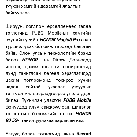
түүхэн хамгийн давамгай ялалтыг 
байгууллаа. 
Ширүүн, догдлом өрсөлдөнөөс гадна 
тоглогчид PUBG Mobile-ыг хамгийн 
сүүлийн үеийн 
HONOR Magic5 Pro
-дээр 
туршиж үзэх боломж гарсанд баяртай 
байв
. 
Олон улсын технологийн брэнд 
болох 
HONOR
  нь Ойрхи Дорнодод 
испорт, цахим тоглоом сонирхогчид 
дунд танигдсан бөгөөд хэрэглэгчдэд 
цахим тоглоомонд тохирох хүчин 
чадал сайтай ухаалаг утсуудыг 
тогтмол үйлдвэрлэдгээрээ үнэлэгддэг 
билээ. Түүнчлэн удахгүй 
PUBG Mobile
фэнүүдэд илүү сайжруулсан, шинэлэг 
тоглолтын боломжийг олгох 
HONOR 
90 5G-
г танилцуулахаа зарласан юм. 
Багууд болон тоглогчид шинэ 
Record 