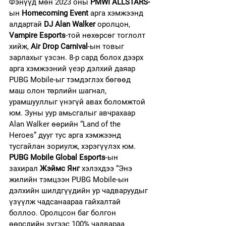
Фэнүүд мөн 2023 оны 
PMWI ALLSTARS-
ын 
Homecoming Event
 арга хэмжээнд 
алдартай 
DJ Аlan Walker
 оролцон, 
Vampire Esports
-той нөхөрсөг тоглолт 
хийж, 
Air Drop Carnival
-ын товыг 
зарлахыг үзсэн. 8-р сард болох дээрх 
арга хэмжээний үеэр дэлхий даяар 
PUBG Mobile-ыг тэмдэглэх бөгөөд 
маш олон төрлийн шагнал, 
урамшууллыг үнэгүй авах боломжтой 
юм. Зуны уур амьсгалыг авчрахаар 
Alan Walker өөрийн “Land of the 
Heroes” дууг тус арга хэмжээнд 
тусгайлан зориулж, хэрэгүүлэх юм. 
PUBG Mobile Global Esports
-ын 
захирал 
Жэймс Янг 
хэлэхдээ “Энэ 
жилийн тэмцээн PUBG Mobile-ын 
дэлхийн шилдгүүдийн ур чадваруудыг 
үзүүлж чадсанаараа гайхалтай 
боллоо. Оролцсон баг болгон 
өөрсдийн зүгээс 100% чадвараа 