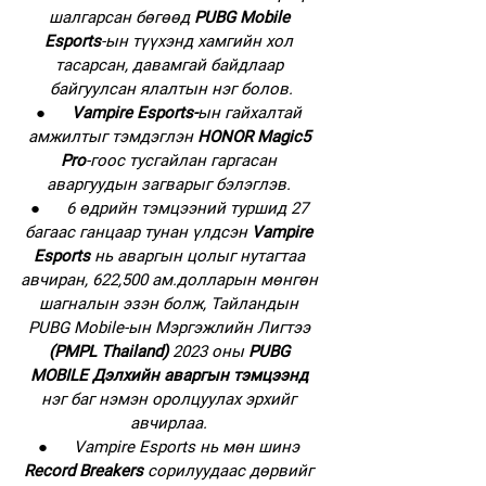
шалгарсан бөгөөд 
PUBG Mobile 
Esports
-ын түүхэнд хамгийн хол 
тасарсан, давамгай байдлаар 
байгуулсан ялалтын нэг болов.
●      
Vampire Esports-
ын гайхалтай 
амжилтыг тэмдэглэн 
HONOR Magic5 
Pro
-гоос тусгайлан гаргасан 
аваргуудын загварыг бэлэглэв. 
●      
6 өдрийн тэмцээний туршид 27 
багаас ганцаар тунан үлдсэн 
Vampire 
Esports 
нь аваргын цолыг нутагтаа 
авчиран, 622,500 ам.долларын мөнгөн 
шагналын эзэн болж, Тайландын 
PUBG Mobile-ын Мэргэжлийн Лигтээ 
(PMPL Thailand)
 2023 оны 
PUBG 
MOBILE Дэлхийн аваргын тэмцээнд
нэг баг нэмэн оролцуулах эрхийг 
авчирлаа. 
●      
Vampire Esports нь мөн шинэ 
Record Breakers
 сорилуудаас дөрвийг 