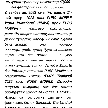
нь даван туулснаар нэмэлтээр 
60,000 
ам долларын
 эзэд болсон юм. 
Улаанбаатар, 2023 оны 7-р сарын 21-
ний өдөр-
 2023 оны PUBG MOBILE 
World Invitational (PMWI) буюу PUBG 
Mobile-
ын урилгаар оролцуулдаг
дэлхийн аварга шалгаруулах тэмцээнд 
дахин түрүүлж, өөрсдийн байр сууриа 
бататгаснаар энэ жилдээ 
өрсөлдөгчдийн хувьд буулгаж авахаар 
зорих гол баг болов .  622,500 
ам.долларын мөнгөн шагнал болон 
алдар хүндээс гадна, 
Vampire Esports
баг Тайланд улсынхаа PUBG Mobile-ын 
Мэргэжлийн Лигтээ 
(PMPL Thailand)
2023 оны 
PUBG MOBILE Дэлхийн 
аваргын тэмцээнд
 нэг баг нэмэн 
оролцуулах эрхийг авчирлаа. 
Дэлхийн 
Испорт ба тоглоомны хамгийн том 
фестиваль болох 
Gamers8: The Land of 