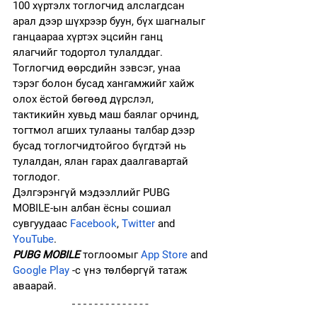
100 хүртэлх тоглогчид алслагдсан 
арал дээр шүхрээр буун, бүх шагналыг 
ганцаараа хүртэх эцсийн ганц 
ялагчийг тодортол тулалддаг. 
Тоглогчид өөрсдийн зэвсэг, унаа 
тэрэг болон бусад хангамжийг хайж 
олох ёстой бөгөөд дүрслэл, 
тактикийн хувьд маш баялаг орчинд, 
тогтмол агших тулааны талбар дээр 
бусад тоглогчидтойгоо бүгдтэй нь 
тулалдан, ялан гарах даалгавартай 
тоглодог. 
Дэлгэрэнгүй мэдээллийг PUBG 
MOBILE-ын албан ёсны сошиал 
сувгуудаас 
Facebook
, 
Twitter
 and 
YouTube
. 
PUBG MOBILE
 тоглоомыг 
App Store
 and 
Google Play
 -с үнэ төлбөргүй татаж 
аваарай. 