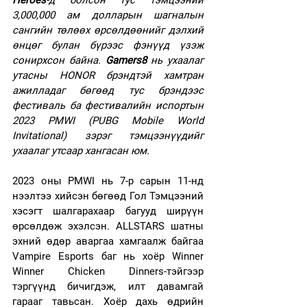
Heroes
-д болсон тус тэмцээний 
3,000,000 ам долларын шагналын 
сангийн төлөөх өрсөлдөөнийг дэлхий 
өнцөг булан бүрээс фэнүүд үзэж 
сонирхсон байна.
 Gamers8 
нь ухаалаг 
утасны HONOR брэндтэй хамтран 
ажилладаг бөгөөд тус брэндээс 
фестиваль ба фестивалийн испортын 
2023 PMWI (PUBG Mobile World 
Invitational) зэрэг тэмцээнүүдийг 
ухаалаг утсаар хангасан юм. 
2023 оны PMWI нь 7-р сарын 11-нд 
нээлтээ хийсэн бөгөөд Гол Тэмцээний 
хэсэгт шалгарахаар багууд ширүүн 
өрсөлдөж эхэлсэн. ALLSTARS шатны 
эхний өдөр аваргаа хамгаалж байгаа 
Vampire Esports баг нь хоёр Winner 
Winner Chicken Dinners-тэйгээр 
тэргүүнд бичигдэж, илт давамгай 
гарааг тавьсан. Хоёр дахь өдрийн 