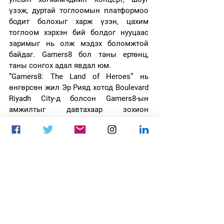
үзэж, дуртай тоглоомын платформоо 
бодит болохыг харж үзэн, цахим 
тоглоом хэрхэн бий болдог нууцаас 
заримыг нь олж мэдэх боломжтой 
байдаг. Gamers8 бол таны ертөнц, 
таны сонгох адал явдал юм. 
“Gamers8: The Land of Heroes” нь 
өнгөрсөн жил Эр Рияд хотод Boulevard 
Riyadh City-д болсон Gamers8-ын 
амжилтыг давтахаар зохион 
байгуулагдсан. Gamers8 2022-д 
дэлхийн шилдэг багууд, тоглогчид 
таван гол тоглоомны төрөлд 
өрсөлдсөн билээ – Rocket League, 
Dota 2 Riyadh Masters, Fortnite, Tom 
Clancy’s Rainbow Six Siege ба PUBG 
Mobile. Эдгээрийн шагналын сан нь 
нийлээд 15 сая ам. Доллар байв. 2022 
оны энэхүү арга хэмжээнд 1.4 сая 
зочид ирсэн бол дэлхий даяар 