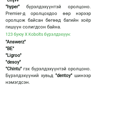
"hyper" 
бүрэлдэхүүнтэй оролцоно. 
Premier-д оролцохдоо өөр нэрээр 
оролцож байсан бөгөөд багийн хоёр 
гишүүн солигдсон байна. 
123 буюу X Kobolts бүрэлдэхүүн: 
"Answerz" 
"BE"
"Ligroo" 
"desoy"
"Chintu" 
гэх бүрэлдэхүүнтэй оролцоно. 
Бүрэлдэхүүний хувьд 
"dentoy"
 шинээр 
нэмэгдсэн. 