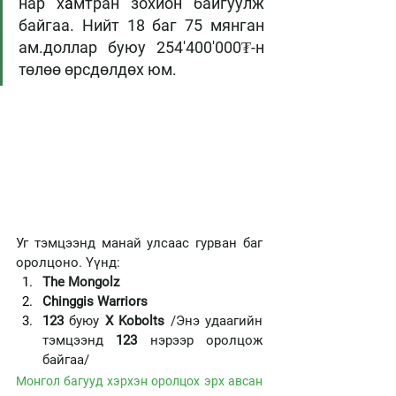
нар х
а
мтран зохион байгуулж 
байгаа. Нийт 18 баг 75 мянган 
ам.доллар буюу 254'400'000₮-н 
төлөө өрсдөлдөх юм. 
Уг тэмцээнд манай улсаас гурван баг 
оролцоно. Үүнд: 
The Mongolz 
Chinggis Warriors 
123 
буюу 
X Kobolts
 /Энэ удаагийн 
тэмцээнд 
123 
нэрээр оролцож 
байгаа/ 
Монгол багууд хэрхэн оролцох эрх авсан 