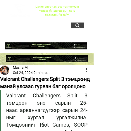
Цахим спорт, видео тоглоомын
талаар бичдэг цорын ганц
мэдээллийн сайт
Masha Mnn
Oct 24, 2024
2 min read
Valorant Challengers Split 3 тэмцээнд
манай улсаас гурван баг оролцоно
Valorant Challengers Split 3 
тэмцээн энэ сарын 25-
наас арваннэгдүгээр сарын 24-
ныг хүртэл үргэлжилнэ. 
Тэмцээнийг Riot Games, SOOP 