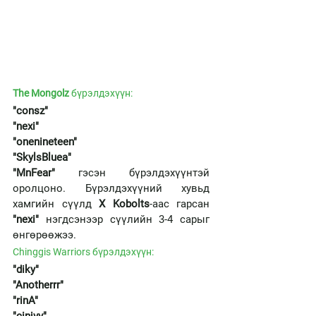
The Mongolz
 бүрэлдэхүүн: 
"consz" 
"nexi" 
"onenineteen" 
"SkylsBluea" 
"MnFear" 
гэсэн бүрэлдэхүүнтэй 
оролцоно. Бүрэлдэхүүний хувьд 
хамгийн сүүлд 
X Kobolts
-аас гарсан 
"nexi"
 нэгдсэнээр сүүлийн 3-4 сарыг 
өнгөрөөжээ. 
Chinggis Warriors бүрэлдэхүүн: 
"diky"
"Anotherrr" 
"rinA"
"cinjvv"