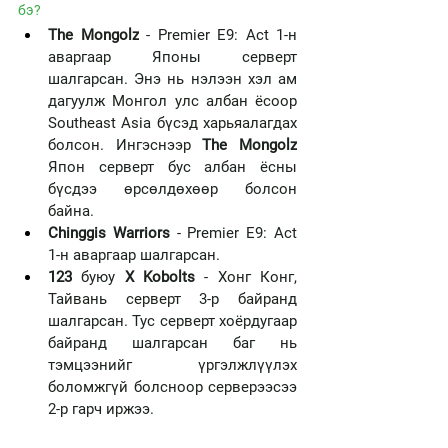
бэ? 
The Mongolz
 - Premier E9: Act 1-н 
аваргаар Японы серверт 
шалгарсан. Энэ нь нэлээн хэл ам 
дагуулж Монгол улс албан ёсоор 
Southeast Asia бүсэд харьяалагдах 
болсон. Ингэснээр 
The Mongolz
Япон серверт бус албан ёсны 
бүсдээ өрсөлдөхөөр болсон 
байна. 
Chinggis Warriors
 - Premier E9: Act 
1-н аваргаар шалгарсан. 
123
 буюу 
X Kobolts
 - Хонг Конг, 
Тайвань серверт 3-р байранд 
шалгарсан. Тус серверт хоёрдугаар 
байранд шалгарсан баг нь 
тэмцээнийг үргэлжлүүлэх 
боломжгүй болсноор серверээсээ 
2-р гарч иржээ. 