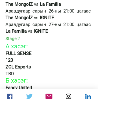
The MongolZ
 vs 
La Familia 
Аравдугаар сарын 26-ны 21:00 цагаас 
The MongolZ 
vs 
IGNITE 
Аравдугаар сарын 27-ны 21:00 цагаас 
La Familia
 vs 
IGNITE 
Stage 2 
А хэсэг: 
FULL SENSE 
123 
ZOL Esports 
TBD 
Б хэсэг: 
Fancy United 
ARF TEAM 
Unsigned5 
TBD 
The Mongolz
valorant
Valorant
chinggis warriors
123
ValorantChallengers
EsportsTournaments
Valorant Challengers Split 3
X Kobolts
Split3