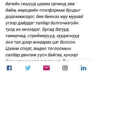
багийн гишүүд цахим орчинд зөв 
байж, өөрсдийн платформаа бусдыг 
доромжилдог, бие биенээ муу муухай 
үгээр дайрдаг талбар болгочихгүйн 
тулд их хичээдэг. Бусад багууд, 
тамирчид, стриймерүүд, хуудаснууд 
энэ тал дээр анхаарах цаг болсон. 
Цахим спорт, видео тоглоомын 
салбар дөнгөж үүсч байгаа, хүнээр 
бол нялх хүүхэд л гэсэн үг. Тун 
удахгүй бидний амьдралын хэм 
хэмнэл болох учраас чиний, таны үр 
хүүхдүүд, дүү нарт ямар соёл ямар 
орчин үлдээх нь биднээс шалтгаална.
 Шоглож хэлэх, Шордож хэлэх, 
Шоолж хэлэх бүгд ялгаатай.
esports
цахим спорт
trash talk
Блог
Цахим спортын бизнес