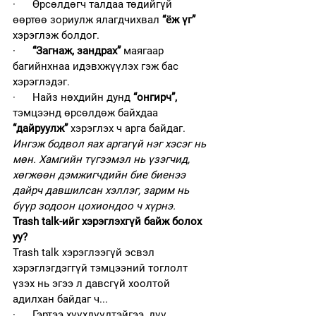
·      Өрсөлдөгч талдаа төдийгүй 
өөртөө зориулж ялагдчихвал 
“ёж үг”
хэрэглэж болдог.
·      
“Загнаж, зандрах”
 маягаар 
багийнхнаа идэвхжүүлэх гэж бас 
хэрэглэдэг. 
·      Найз нөхдийн дунд 
“онгирч”,
тэмцээнд өрсөлдөж байхдаа 
“дайруулж”
 хэрэглэх ч арга байдаг. 
Ингэж бодвол яах аргагүй нэг хэсэг нь 
мөн. Хамгийн түгээмэл нь үзэгчид, 
хөгжөөн дэмжигчдийн бие биенээ 
дайрч давшилсан хэллэг, зарим нь 
бүүр зодоон цохиондоо ч хүрнэ. 
Trash talk-ийг хэрэглэхгүй байж болох 
уу?
Trash talk хэрэглээгүй эсвэл 
хэрэглэгдэггүй тэмцээний тоглолт 
үзэх нь эгээ л давсгүй хоолтой 
адилхан байдаг ч...
·      Гэртээ хүүхдүүдтэйгээ, дүү 