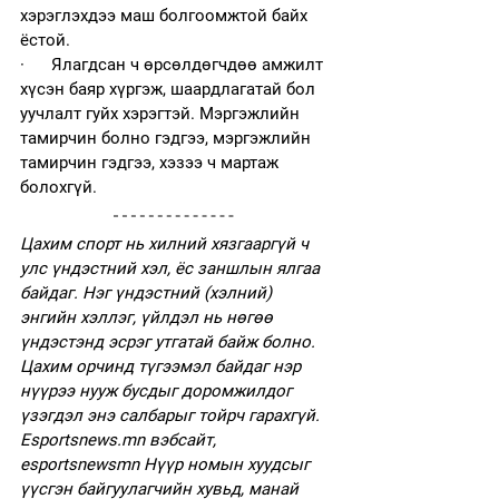
хэрэглэхдээ маш болгоомжтой байх 
ёстой.
·      Ялагдсан ч өрсөлдөгчдөө амжилт 
хүсэн баяр хүргэж, шаардлагатай бол 
уучлалт гуйх хэрэгтэй. Мэргэжлийн 
тамирчин болно гэдгээ, мэргэжлийн 
тамирчин гэдгээ, хэзээ ч мартаж 
болохгүй. 
Цахим спорт нь хилний хязгааргүй ч 
улс үндэстний хэл, ёс заншлын ялгаа 
байдаг. Нэг үндэстний (хэлний) 
энгийн хэллэг, үйлдэл нь нөгөө 
үндэстэнд эсрэг утгатай байж болно. 
Цахим орчинд түгээмэл байдаг нэр 
нүүрээ нууж бусдыг доромжилдог 
үзэгдэл энэ салбарыг тойрч гарахгүй.  
Esportsnews.mn вэбсайт, 
esportsnewsmn Нүүр номын хуудсыг 
үүсгэн байгуулагчийн хувьд, манай 