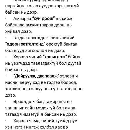
нартайгаа тоглох үедээ хэрэглэхгүй 
байсан нь дээр.
·      Амаараа 
“хүн доош”
 нь хийж 
байснаас амжилтаараа доош нь 
хийвэл дээр. 
·      Гэхдээ өрсөлдөгч чинь чиний 
“өдөөн хатгалтанд” 
орохгүй байгаа 
бол шууд зогсоосон нь дээр.  
·      Хэрвээ чиний 
“хошигнож”
 байгаа 
нь үзэгчдэд таалагдахгүй бол дуугай 
байсан нь дээр. 
·      
“Дайруулж, даапаалж”
 хэлсэн ч 
насны зөрүү хэд вэ гэдгээ бодоод, 
хөгшин нь ч залуу нь ч үгээ татсан нь 
дээр. 
·      Өрсөлдөгч баг, тамирчны ёс 
заншлыг сайн мэдэхгүй бол амаа 
татаад чимээгүй л байсан нь дээр.
·      Хэрвээ чамд, чиний хүүхэд рүү 
хэн нэгэн ингэж хэлбэл яах вэ 