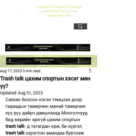
Цахим спорт, видео тоглоомын
талаар бичдэг цорын ганц
мэдээллийн сайт
Aug 17, 2023
3 min read
Trash talk цахим спортын хэсэг мөн
үү?
Updated:
Aug 31, 2023
Саяхан болсон нэгэн тэмцээн дээр 
гадаадын тамирчин манай тамирчин 
хүү рүү дайрч давшлахад Монголчууд 
бид өөрийн эрхгүй цахим спортын  
trash talk
- д татагдан орж, би хүртэл 
trash talk
 хэрэглэн амандаа бувтнаж 