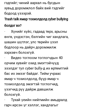
гэдгийг; чиний аархал нь бусдын 
хувьд доромжлол байх вий гэдгийг 
бодоод үзээрэй. 
Trash talk ямар тохиолдолд cyber bullying 
болдог вэ? 
·      Хүнийг хүйс, гадаад төрх, арьсны 
өнгө, үндэстэн, бэлгийн чиг хандлага, 
шашин шүтлэг, улс төрийн үзэл 
бодлоор нь дайрч доромжилж 
хэрхэвч болохгүй.
·      Видео тоглоом тоглогчдын 40 
орчим хувийг охид эмэгтэйчүүд 
эзэлдэг тул cyber bully-д их өртөмтгий 
бас их эмзэг байдаг. Тийм учраас 
ямар ч тохиолдолд, бүүр ямар ч 
тохиолдолд эмэгтэй тоглогчид, 
үзэгчид рүү дайрж давшилж 
болохгүй. 
·      Тухай үеийн нийгмийн амьдралд 
гарч ирсэн үг хэллэг, хандлагыг 