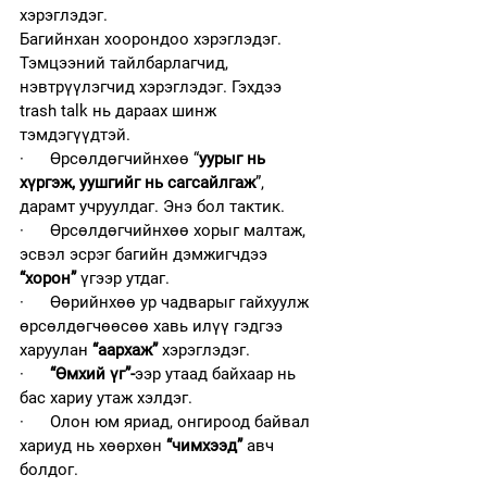
хэрэглэдэг.
Багийнхан хоорондоо хэрэглэдэг. 
Тэмцээний тайлбарлагчид, 
нэвтрүүлэгчид хэрэглэдэг. Гэхдээ 
trash talk нь дараах шинж 
тэмдэгүүдтэй. 
·      Өрсөлдөгчийнхөө “
уурыг нь 
хүргэж, уушгийг нь сагсайлгаж
”, 
дарамт учруулдаг. Энэ бол тактик.
·      Өрсөлдөгчийнхөө хорыг малтаж, 
эсвэл эсрэг багийн дэмжигчдээ 
“хорон”
 үгээр утдаг. 
·      Өөрийнхөө ур чадварыг гайхуулж 
өрсөлдөгчөөсөө хавь илүү гэдгээ 
харуулан 
“аархаж”
 хэрэглэдэг. 
·      
“Өмхий үг”-
ээр утаад байхаар нь 
бас хариу утаж хэлдэг. 
·      Олон юм яриад, онгироод байвал 
хариуд нь хөөрхөн 
“чимхээд”
 авч 
болдог. 