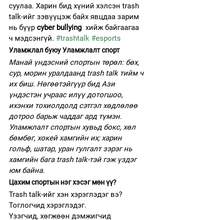
суулаа. Харин бид хүний хэлсэн trash 
talk-ийг зэвүүцэж байх явцдаа зарим 
нь бүүр 
cyber bullying
  хийж байгаагаа 
ч мэдсэнгүй. 
#trashtalk
#esports
Уламжлал буюу Уламжлалт спорт 
Манай үндэсний спортын төрөл: бөх, 
сур, морин уралдаанд trash talk тийм ч 
их биш. Нөгөөтэйгүүр бид Ази 
үндэстэн учраас илүү дотогшоо, 
ихэнхи тохиолдолд сэтгэл хөдлөлөө 
дотроо барьж чаддаг ард түмэн.
Уламжлалт спортын хувьд бокс, хөл 
бөмбөг, хокей хамгийн их; харин 
гольф, шатар, уран гулгалт зэрэг нь  
хамгийн бага trash talk-тэй гэж үздэг 
юм байна. 
Цахим спортын нэг хэсэг мөн үү? 
Trash talk-ийг хэн хэрэглэдэг вэ?
Тоглогчид хэрэглэдэг. 
Үзэгчид, хөгжөөн дэмжигчид 