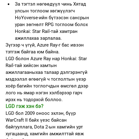
За тэгтэл нөгөөдүүл чинь Хятад 
улсын тоглоом хөгжүүлэгч 
HoYoverse-ийн бүтээсэн сансрын 
уран зөгнөлт RPG тоглоом болох 
Honkai: Star Rail-тай хамтран 
ажиллахаа зарлалаа. 
Зүгээр ч үгүй, Azure Ray-г бас ивээн 
тэтгэж байгаа юм байна. 
LGD болон Azure Ray нар Honkai: Star 
Rail-тай хийсэн хамтын 
ажиллагааныхаа талаар дэлгэрэнгүй 
мэдээлэл өгөөгүй ч тоглолтын үеэр 
хоёр багийн тоглогчдын өмсгөл дээр 
лого нь ямар нэгэн хэлбэрээр гарч 
ирэх нь тодорхой боллоо.
LGD гэж хэн бэ?
LGD бол 2009 оноос эхлэн, бүүр 
WarCraft II байх үеэс байсан 
байгууллага, Dota 2-ын хамгийн урт 
хугацаанд, хамгийн амжилттай явж 