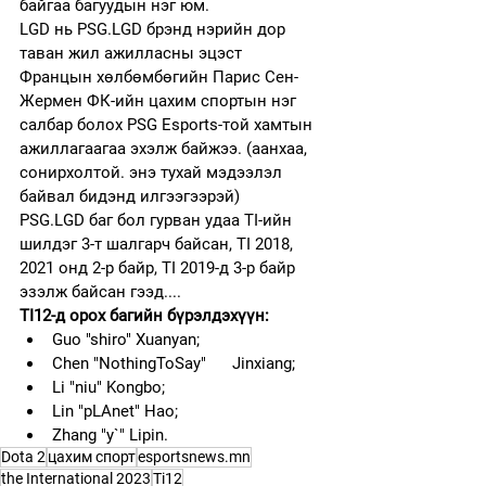
байгаа багуудын нэг юм.
LGD нь PSG.LGD брэнд нэрийн дор 
таван жил ажилласны эцэст 
Францын хөлбөмбөгийн Парис Сен-
Жермен ФК-ийн цахим спортын нэг 
салбар болох PSG Esports-той хамтын 
ажиллагаагаа эхэлж байжээ. (аанхаа, 
сонирхолтой. энэ тухай мэдээлэл 
байвал бидэнд илгээгээрэй)
PSG.LGD баг бол гурван удаа TI-ийн 
шилдэг 3-т шалгарч байсан, TI 2018, 
2021 онд 2-р байр, TI 2019-д 3-р байр 
эзэлж байсан гээд.... 
TI12-д орох багийн бүрэлдэхүүн:
Guo "shiro" Xuanyan;
Chen "NothingToSay"      Jinxiang;
Li "niu" Kongbo;
Lin "pLAnet" Hao;
Zhang "y`" Lipin.
Dota 2
цахим спорт
esportsnews.mn
the International 2023
Ti12