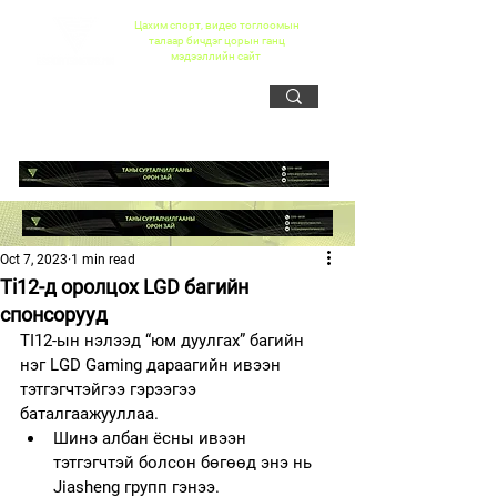
Цахим спорт, видео тоглоомын
талаар бичдэг цорын ганц
мэдээллийн сайт
Oct 7, 2023
1 min read
Ti12-д оролцох LGD багийн
спонсорууд
TI12-ын нэлээд “юм дуулгах” багийн 
нэг LGD Gaming дараагийн ивээн 
тэтгэгчтэйгээ гэрээгээ 
баталгаажууллаа.
Шинэ албан ёсны ивээн 
тэтгэгчтэй болсон бөгөөд энэ нь 
Jiasheng групп гэнээ.