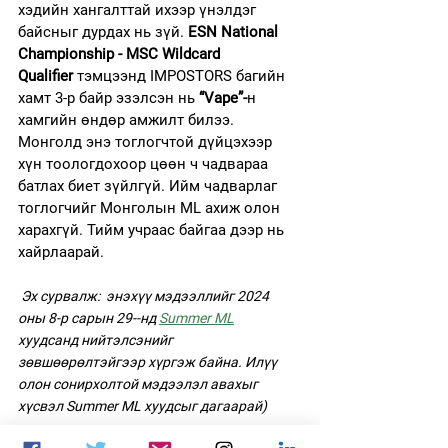
хэдийн хангалттай ихээр үнэлдэг 
байсныг дурдах нь зүй. 
ESN National 
Championship - MSC Wildcard 
Qualifier
 тэмцээнд IMPOSTORS багийн 
хамт 3-р байр эзэлсэн нь 
“Vape”-
н 
хамгийн өндөр амжилт билээ.
Монголд энэ тоглогчтой дүйцэхээр 
хүн тоологдохоор цөөн ч чадвараа 
батлах биет зүйлгүй. Ийм чадварлаг 
тоглогчийг Монголын ML ахиж олон 
харахгүй. Тийм учраас байгаа дээр нь 
хайрлаарай.
 Эх сурвалж:  энэхүү мэдээллийг 2024 
оны 8-р сарын 29--нд 
Summer ML
хуудсанд нийтэлсэнийг 
зөвшөөрөлтэйгээр хүргэж байна. Илүү 
олон сонирхолтой мэдээлэл авахыг 
хүсвэл Summer ML хуудсыг дагаарай)
esports
MLBB
Summer ML
"Vape"