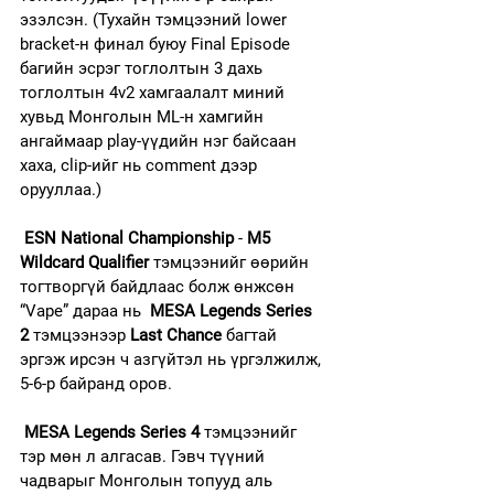
эзэлсэн. (Тухайн тэмцээний lower 
bracket-н финал буюу Final Episode 
багийн эсрэг тоглолтын 3 дахь 
тоглолтын 4v2 хамгаалалт миний 
хувьд Монголын ML-н хамгийн 
ангаймаар play-үүдийн нэг байсаан 
хаха, clip-ийг нь comment дээр 
орууллаа.)
ESN National Championship
 - 
M5 
Wildcard Qualifier
 тэмцээнийг өөрийн 
тогтворгүй байдлаас болж өнжсөн 
“Vape” дараа нь  
MESA Legends Series 
2
 тэмцээнээр 
Last Chance
 багтай 
эргэж ирсэн ч азгүйтэл нь үргэлжилж, 
5-6-р байранд оров.
MESA Legends Series 4
 тэмцээнийг 
тэр мөн л алгасав. Гэвч түүний 
чадварыг Монголын топууд аль 