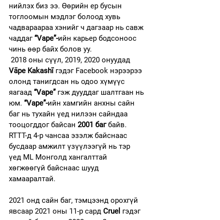
нийлэх биз ээ. Өөрийн ер бусын 
тоглоомын мэдлэг болоод хувь 
чадвараараа хэнийг ч дагзаар нь савж 
чаддаг 
“Vape”-
ийн карьер бодсоноос 
чинь өөр байх болов уу.
 2018 оны сүүл, 2019, 2020 онуудад 
Vāpe Kakashī
 гэдэг Facebook нэрээрээ 
олонд танигдсан нь одоо хүмүүс 
яагаад 
“Vape”
 гэж дууддаг шалтгаан нь 
юм. 
“Vape”-
ийн хамгийн анхны сайн 
баг нь тухайн үед нилээн сайндаа 
тооцогддог байсан 
2001 баг
 байв. 
RTTT-д 4-р чансаа эзэлж байснаас 
бусдаар амжилт үзүүлээгүй нь тэр 
үед ML Монголд хангалттай 
хөгжөөгүй байснаас шууд 
хамааралтай.
2021 онд сайн баг, тэмцээнд орохгүй 
явсаар 2021 оны 11-р сард 
Cruel
 гэдэг 