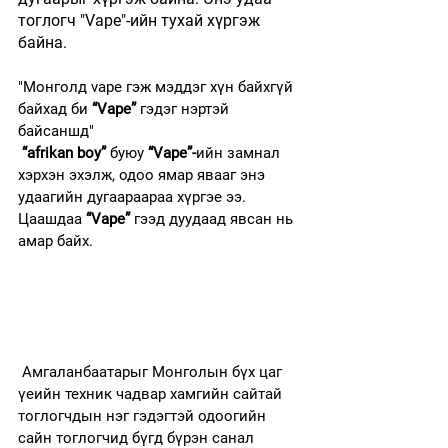
тоглогч "Vape"-ийн тухай хүргэж 
байна. 
"Монголд vape гэж мэддэг хүн байхгүй 
байхад би 
“Vape”
 гэдэг нэртэй 
байсаншд"
“afrikan bоу”
 буюу 
“Vape”-
ийн замнал 
хэрхэн эхэлж, одоо ямар явааг энэ 
удаагийн дугаараараа хүргэе ээ. 
Цаашдаа 
“Vape”
 гээд дуудаад явсан нь 
амар байх.
 Амгаланбаатарыг Монголын бүх цаг 
үеийн техник чадвар хамгийн сайтай 
тоглогчдын нэг гэдэгтэй одоогийн 
сайн тоглогчид бүгд бүрэн санал 