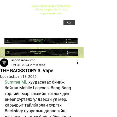
Цахим спорт, видео тоглоомын
талаар бичдэг цорын ганц
мэдээллийн сайт
esportsenewsmn
Oct 31, 2024
2 min read
THE BACKSTORY 3. Vape
Updated:
Jan 18, 2025
Summer ML
 хуудаснаас бичиж 
байгаа Mobile Legends: Bang Bang 
төрлийн мэргэжлийн тоглогчдын 
өнөөг хүртэлх үлдээсэн ул мөр, 
карьерыг тайлбарлан хүргэх 
Backstory цувралын дараагийн 
дугаарыг хүргэж байна. Энэ удаа 