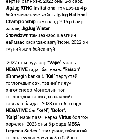
нэртэй баг нээж, 2022 оны 2-р сард 
JigJug RTNC Invitational
 тэмцээнд 4-р 
байр эзэлснээс хойш 
JigJug National 
Championship
 тэмцээнд 9-16-р байр 
эзэлж, 
JigJug Winter 
Showdown
 тэмцээнээс шөвгийн 
наймаас хасагдаж азгүйтсэн. 2022 он 
түүний жил байсангүй.
 2022 оны сүүлээр 
“Vape”
 маань 
NEGATIVE 
гэдэг баг нээж, 
“Raison”
(Erhmegin bankai), 
“Kei”
 тэргүүтэй 
тоглогчдыг авч, тэднийг илүү 
өнгөлснөөр Монголын топ 
тоглогчдод танигдах эхлэлийг 
тавьсан байдаг. 2023 оны 5-р сард 
NEGATIVE
 баг 
“keN”, “Bolor”, 
“Kaipi”
 нарыг авч, нэрээ 
Virtus
 болгож 
өөрчлөн, 2023 оны 6-р сард 
MESA 
Legends Series 1
 тэмцээнд гайхалтай 
тоглолтуудыг үзүүлж 3-р байрыг 