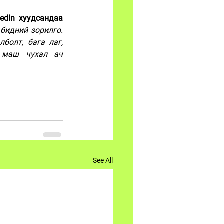
Talon Esports-ийн хамтран үүсгэн байгуулагч, CFO Жарролд Там өөрийн LinkedIn хуудсандаа 
бидний зорилго. 
болт, бага лаг, 
 маш чухал ач 
See All