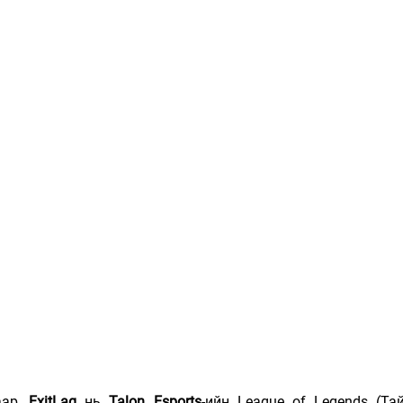
ар, 
ExitLag
 нь 
Talon Esports
-ийн League of Legends (Та