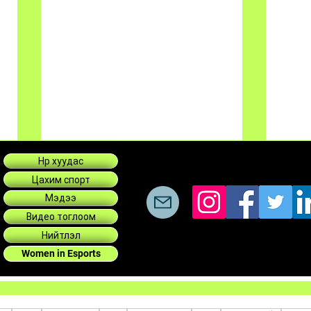
Нүүр хуудас
Цахим спорт
Мэдээ
Видео тоглоом
Нийтлэл
Women in Esports
PUBG MOBILE SUPER
MESA
LEAGUE-Т ТӨВ АЗИАС ЯМАР
IESF
БАГУУД ОРОЛЦОХ ВЭ?