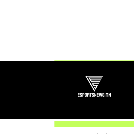
Comments
Write a comment...
Redd+E – Asian Champions
League 2025-ын албан ёсны
медиа түншээр зарлагдлаа