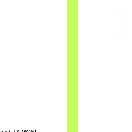
йван), VALORANT 