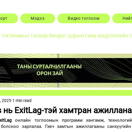
порт
Мэдээ
Видео тоглоом
Ний
о тоглоомын талаар бичдэг цорын ганц мэдээллийн 
, 2025
1 min read
s нь ExitLag-тэй хамтран ажиллана
xitLag 
онлайн тоглоомын программ хангамж, технологий
болсноо зарлалаа. Гэвч хамтын ажиллагааны санхүүгийн 