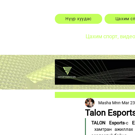
Нүүр хуудас
Цахим с
Цахим спорт, виде
Masha Mnn
Mar 23
Talon Esport
TALON Esports
-с 
E
 хамтран ажиллах 