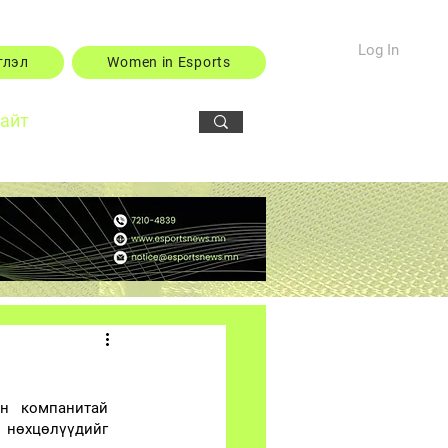
Log In
тлэл
Women in Esports
сайт
н компанитай 
нөхцөлүүдийг 