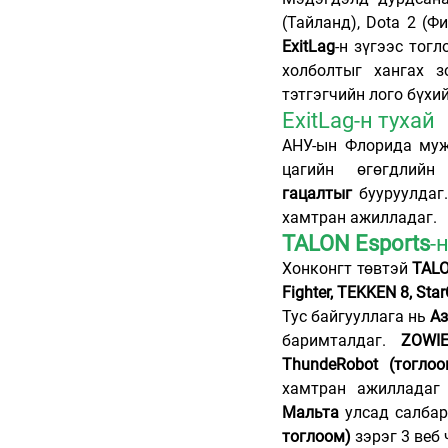
ExitLag
-н зүгээс тог
холболтыг хангах з
тэтгэгчийн лого бүхи
ExitLag-н тухай
АНУ-ын Флорида муж
цагийн өгөгдлийн
гацалтыг
 бууруулдаг.
хамтран ажилладаг.
TALON Esports
-
Хонконгт төвтэй 
TALO
Fighter, TEKKEN 8, Star
Тус байгууллага нь 
Аз
баримталдаг. 
ZOWIE
ThundeRobot (тоглоо
хамтран ажилладаг
Мальта
 улсад салбар
тоглоом)
 зэрэг 3 веб