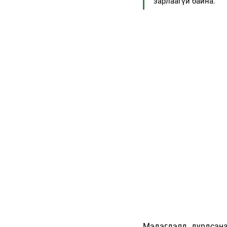
зарлаагүй байна.
Мэдэгдэлд дурдсана