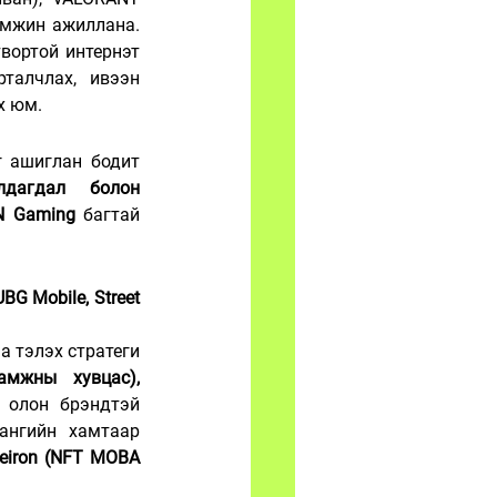
(Тайланд), Dota 2 (Филиппин), Arena of Valor (Тайланд) гэсэн дөрвөн багийг дэмжин ажиллана. 
вортой интернэт 
талчлах, ивээн 
х юм.
 ашиглан бодит 
дагдал болон 
N Gaming
 багтай 
BG Mobile, Street 
а тэлэх стратеги 
амжны хувцас), 
 олон брэндтэй 
 сангийн хамтаар 
eiron (NFT MOBA 