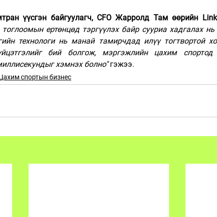
 тоглоомын ертөнцөд тэргүүлэх байр сууриа хадгалах нь 
вгийн технологи нь манай тамирчдад илүү тогтвортой хол
үйцэтгэлийг бий болгож, мэргэжлийн цахим спортод
миллисекундыг хэмнэх болно"
 гэжээ.
Цахим спортын бизнес