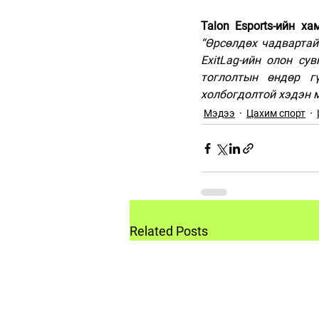
“Өрсөлдөх чадвартай
ExitLag-ийн олон су
тоглолтын өндөр г
холбогдолтой хэдэн 
Мэдээ
Цахим спорт
Related Posts