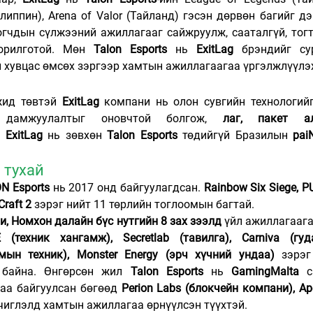
логчдын сүлжээний ажиллагааг сайжруулж, сааталгүй, тогт
орилготой. Мөн 
Talon Esports
 нь 
ExitLag
 брэндийг сур
й хувцас өмсөх зэргээр хамтын ажиллагаагаа үргэлжлүүлэ
ид төвтэй 
ExitLag
 компани нь олон сувгийн технологийг
 дамжуулалтыг оновчтой болгож, 
лаг, пакет ал
 
ExitLag
 нь зөвхөн 
Talon Esports
 төдийгүй Бразилын 
pai
н тухай
N Esports
 нь 2017 онд байгуулагдсан. 
Rainbow Six Siege, PU
Craft 2
 зэрэг нийт 11 төрлийн тоглоомын багтай.
и, Номхон далайн бүс нутгийн 8 зах зээлд
 үйл ажиллагаага
 (техник хангамж), Secretlab (тавилга), Carniva (гуд
мын техник), Monster Energy (эрч хүчний ундаа)
 зэрэг
 байна. Өнгөрсөн жил 
Talon Esports
 нь 
GamingMalta
аа байгуулсан бөгөөд 
Perion Labs (блокчейн компани), Ap
 чиглэлд хамтын ажиллагаа өрнүүлсэн түүхтэй.