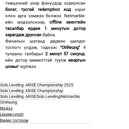
тэмцээний үеэр фэнүүдэд зориулсан 
бэлэг, тусгай redemption код
 зэрэг 
олон арга хэмжээ болжээ. Netmarble-
ийн мэдээлснээр, 
offline эвентийн 
тасалбар ердөө 1 минутын дотор 
зарагдаж дууссан
 байна.
Финалын шатанд дөрвөн шилдэг 
тоглогч үлдэж, тэднээс 
"OhReung"
 4 
тулааны талбарыг 
2 минут 57 секунд
-
ийн дотор амжилттай туулж 
аваргын 
цомыг
 хүртжээ.
Solo Leveling: ARISE Championship 2025
Solo Leveling: ARISE Championship
Solo Leveling: ARISE
Solo Leveling
Netmarble
OhReung
Мэдээ
Цахим спорт
Видео тоглоом