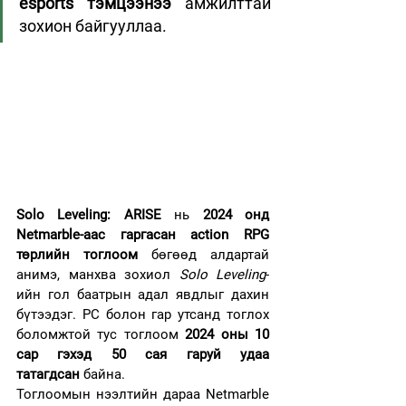
esports тэмцээнээ
 амжилттай 
зохион байгууллаа.
Solo Leveling: ARISE
 нь 
2024 онд 
Netmarble-аас гаргасан action RPG 
төрлийн тоглоом
 бөгөөд алдартай 
анимэ, манхва зохиол 
Solo Leveling
-
ийн гол баатрын адал явдлыг дахин 
бүтээдэг. PC болон гар утсанд тоглох 
боломжтой тус тоглоом 
2024 оны 10 
сар гэхэд 50 сая гаруй удаа 
татагдсан
 байна.
Тоглоомын нээлтийн дараа Netmarble 