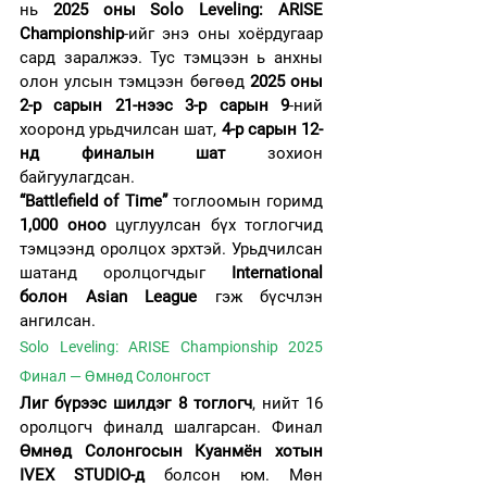
нь 
2025 оны Solo Leveling: ARISE 
Championship
-ийг энэ оны хоёрдугаар 
сард заралжээ. Тус тэмцээн ь анхны 
олон улсын тэмцээн бөгөөд 
2025 оны 
2-р сарын 21-нээс 3-р сарын 9
-ний 
хооронд урьдчилсан шат, 
4-р сарын 12-
нд финалын шат
 зохион 
байгуулагдсан.
“Battlefield of Time”
 тоглоомын горимд 
1,000 оноо
 цуглуулсан бүх тоглогчид 
тэмцээнд оролцох эрхтэй. Урьдчилсан 
шатанд оролцогчдыг 
International 
болон Asian League
 гэж бүсчлэн 
ангилсан. 
Solo Leveling: ARISE Championship 2025 
Финал — Өмнөд Солонгост
Лиг бүрээс шилдэг 8 тоглогч
, нийт 16 
оролцогч финалд шалгарсан. Финал 
Өмнөд Солонгосын Куанмён хотын 
IVEX STUDIO-д 
болсон юм. Мөн 