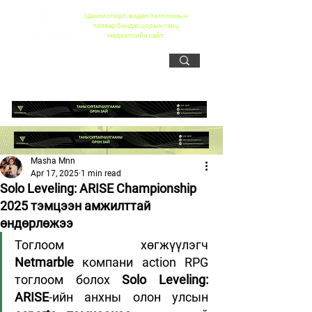
Цахим спорт, видео тоглоомын
талаар бичдэг цорын ганц
мэдээллийн сайт
Masha Mnn
Apr 17, 2025
1 min read
Solo Leveling: ARISE Championship
2025 тэмцээн амжилттай
өндөрлөжээ
Тоглоом хөгжүүлэгч 
Netmarble
 компани action RPG 
тоглоом болох 
Solo Leveling: 
ARISE
-ийн анхны олон улсын 