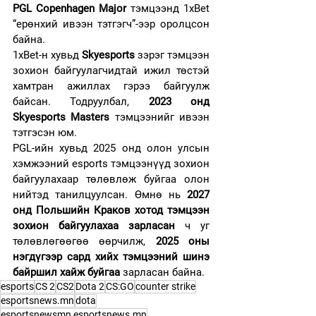
PGL Copenhagen Major
 тэмцээнд 1xBet 
“ерөнхий ивээн тэтгэгч”-ээр оролцсон 
байна.
1xBet-н хувьд 
Skyesports
 зэрэг тэмцээн 
зохион байгуулагчидтай ижил төстэй 
хамтран ажиллах гэрээ байгуулж 
байсан. Тодруулбал, 
2023 онд 
Skyesports Masters
 тэмцээнийг ивээн 
тэтгэсэн юм.
PGL-ийн хувьд 2025 онд олон улсын 
хэмжээний esports тэмцээнүүд зохион 
байгуулахаар төлөвлөж буйгаа олон 
нийтэд танилцуулсан. Өмнө нь 
2027 
онд Польшийн Краков хотод тэмцээн 
зохион байгуулахаа зарласан
 ч уг 
төлөвлөгөөгөө өөрчилж, 
2025 оны 
нэгдүгээр сард хийх тэмцээний шинэ 
байршил хайж буйгаа
 зарласан байна.
esports
CS 2
CS2
Dota 2
CS:GO
counter strike
esportsnews.mn
dota
esportsnewsmn esportsnews.mn