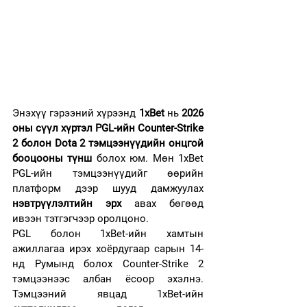
Энэхүү гэрээний хүрээнд 
1xBet
 нь 
2026 
оны сүүл хүртэл PGL-ийн Counter-Strike 
2 болон Dota 2 тэмцээнүүдийн онцгой 
бооцооны түнш
 болох юм. Мөн 1xBet 
PGL-ийн тэмцээнүүдийг өөрийн 
платформ дээр шууд дамжуулах 
нэвтрүүлэлтийн эрх
 авах бөгөөд 
ивээн тэтгэгчээр оролцоно.
PGL болон 1xBet-ийн хамтын 
ажиллагаа ирэх хоёрдугаар сарын 14-
нд Румынд болох Counter-Strike 2 
тэмцээнээс албан ёсоор эхэлнэ. 
Тэмцээний явцад 1xBet-ийн 