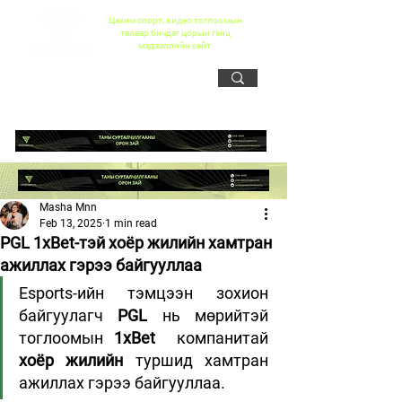
Цахим спорт, видео тоглоомын
талаар бичдэг цорын ганц
мэдээллийн сайт
Masha Mnn
Feb 13, 2025
1 min read
PGL 1xBet-тэй хоёр жилийн хамтран
ажиллах гэрээ байгууллаа
Esports-ийн тэмцээн зохион 
байгуулагч 
PGL
 нь мөрийтэй 
тоглоомын 
1xBet
  компанитай 
хоёр жилийн
 туршид хамтран 
ажиллах гэрээ байгууллаа.