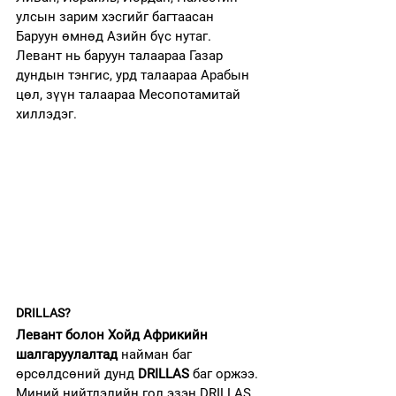
улсын зарим хэсгийг багтаасан 
Баруун өмнөд Азийн бүс нутаг. 
Левант нь баруун талаараа Газар 
дундын тэнгис, урд талаараа Арабын 
цөл, зүүн талаараа Месопотамитай 
хиллэдэг. 
DRILLAS?
Левант болон Хойд Африкийн 
шалгаруулалтад
 найман баг 
өрсөлдсөний дунд 
DRILLAS
 баг оржээ. 
Миний нийтлэлийн гол эзэн DRILLAS 