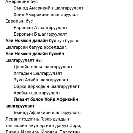
Америкийн бүс
·      Өмнөд Америкийн шалгаруулалт
·      Хойд Америкийн шалгаруулалт
Европын бүс
·      Европын А шалгаруулалт
·      Европын Б шалгаруулалт
Ази Номхон далайн бүс
 тус бүрээс 
шалгарсан багууд өрсөлддөг.
Ази Номхон далайн бүсийн 
шалгаруулалт нь:
·      Далайн орны шалгаруулалт
·      Хятадын шалгаруулалт
·      Зүүн Азийн шалгаруулалт
·      Ойрхи дорнодын шалгаруулалт
·      Арабын шалгаруулалт
·      
Левант болон Хойд Африкийн 
шалгаруулалт
·      Өмнөд Африкийн шалгаруулалт
Левант гэдэг нь Газар дундын 
тэнгисийн зүүн эргийн дагуух Сири, 
Ливан, Израиль, Йордан, Палестин 