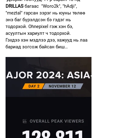
DRILLAS 
багаас  "Woro2k", "hAdji", 
"meztal" гарсан зэрэг нь юуны төлөө 
энэ баг бүрэлдсэн бэ гэдэг нь 
тодорхой. Ohnepixel гэж хэн бэ, 
асуултын хариулт ч тодорхой. 
Гэхдээ хэн мэдлээ дээ, хажууд нь лаа 
бариад зогсож байсан биш…