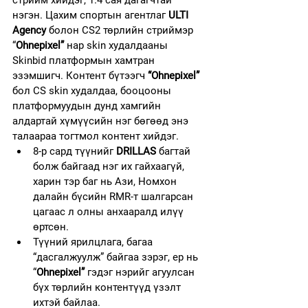
нэгэн. Цахим спортын агентлаг 
ULTI 
Agency
 болон CS2 төрлийн стриймэр 
“
Ohnepixel”
 нар skin худалдааны 
Skinbid платформын хамтран 
эзэмшигч. Контент бүтээгч 
“Ohnepixel”
бол CS skin худалдаа, бооцооны 
платформуудын дунд хамгийн 
алдартай хүмүүсийн нэг бөгөөд энэ 
талаараа тогтмол контент хийдэг. 
8-р сард түүнийг
 DRILLAS
 багтай 
болж байгаад нэг их гайхаагүй, 
харин тэр баг нь Ази, Номхон 
далайн бүсийн RMR-т шалгарсан 
цагаас л олны анхааралд илүү 
өртсөн.
Түүний ярилцлага, багаа 
“дасгалжуулж” байгаа зэрэг, ер нь 
“
Ohnepixel” 
гэдэг нэрийг агуулсан 
бүх төрлийн контентүүд үзэлт 
ихтэй байлаа.