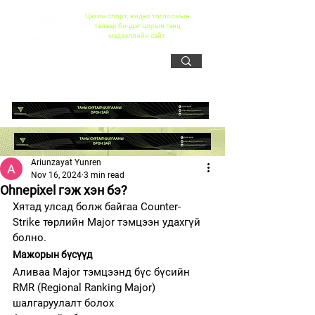
Цахим спорт, видео тоглоомын
талаар бичдэг цорын ганц
мэдээллийн сайт
Ariunzayat Yunren
Nov 16, 2024
3 min read
Ohnepixel гэж хэн бэ?
Хятад улсад болж байгаа Counter-
Strike төрлийн Major тэмцээн удахгүй 
болно.
Мажорын бүсүүд 
Аливаа Major тэмцээнд бүс бүсийн 
RMR (Regional Ranking Major) 
шалгаруулалт болох 