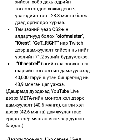
хийсэн хоёр дахь өдрийн 
тоглолтондоо хожигдсон ч, 
үзэгчдийн тоо 128.8 мянга болж 
дээд оргилдоо хүрчээ.
Тэмцээний үеэр CS2-ын 
алдартнууд болох 
“olofmeister”, 
“f0rest”, “GeT_RiGhT”
 нар Twitch 
дээр дамжуулалт хийсэн нь нийт 
үзэлийн 71.2 хувийг бүрдүүлжээ.
“Ohnepixel”
 багийнхаа зөвхөн нэг 
map-ийн тоглолтын дамжуулахад 
40,000 гаруй шүтэн бишрэгчид нь 
43,9 мянган цаг үзжээ.
(Дашрамд дурдахад YouTube Live 
дээрх 
META
-гийн монгол хэл дээрх 
дамжуулалт (40.6 мянга), англи хэл 
дээрх (42.6 мянга) дамжуулалтаас 
ердөө хоёр мянган үзэгчээр дутсан 
байдаг.)
 Дээрхи тоонууд, 11-р сарын 13-нд 