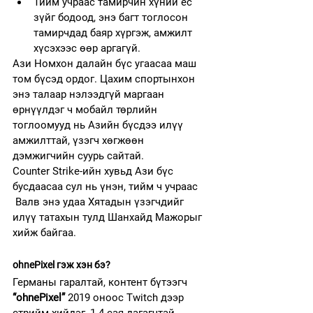
Тийм учраас тамирчин хүний ёс 
зүйг бодоод, энэ багт тоглосон 
тамирчдад баяр хүргэж, амжилт 
хүсэхээс өөр аргагүй.
Ази Номхон далайн бүс угаасаа маш 
том бүсэд ордог. Цахим спортынхон 
энэ талаар нэлээдгүй маргаан 
өрнүүлдэг ч мобайл төрлийн 
тоглоомууд нь Азийн бүсдээ илүү 
амжилттай, үзэгч хөгжөөн 
дэмжигчийн суурь сайтай.
Counter Strike-ийн хувьд Ази бүс 
бусдаасаа сул нь үнэн, тийм ч учраас 
 Валв энэ удаа Хятадын үзэгчдийг 
илүү татахын тулд Шанхайд Мажорыг 
хийж байгаа.
ohnePixel гэж хэн бэ?
Германы гаралтай, контент бүтээгч 
“ohnePixel”
 2019 оноос Twitch дээр 
стрийм хийдэг, 1.4 сая дагагчтай 