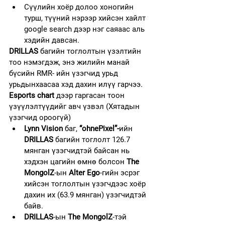
Сүүлийн хоёр долоо хоногийн 
турш, түүний нэрээр хийсэн хайлт 
google search дээр нэг саяаас аль 
хэдийн давсан.
DRILLAS 
багийн тоглолтын үзэлтийн 
тоо нэмэгдэж, энэ жилийн манай 
бүсийн RMR- ийн үзэгчид урьд 
урьдынхаасаа хэд дахин илүү гарчээ.
Esports chart
 дээр гаргасан тоон 
үзүүлэлтүүдийг авч үзвэл (Хятадын 
үзэгчид ороогүй)
Lynn Vision
 баг, 
“ohnePixel”-
ийн 
DRILLAS
 багийн тоглолт 126.7 
мянган үзэгчидтэй байсан нь 
хэдхэн цагийн өмнө болсон 
The 
MongolZ
-ын 
Alter Ego
-гийн эсрэг 
хийсэн тоглолтын үзэгчдээс хоёр 
дахин их (63.9 мянган) үзэгчидтэй 
байв.
DRILLAS
-ын 
The MongolZ
-тэй 