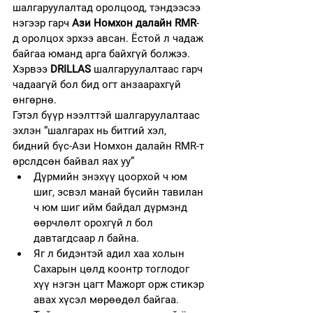
шалгаруулалтад оролцоод, тэндээсээ 
нэгээр гарч 
Ази Номхон далайн RMR
-
д оролцох эрхээ авсан. Ёстой л чадаж 
байгаа юманд арга байхгүй болжээ.
Хэрвээ 
DRILLAS
 шалгаруулалтаас гарч 
чадаагүй бол бид огт анзаарахгүй 
өнгөрнө.
Гэтэл бүүр нээлттэй шалгаруулалтаас 
эхлэн “шалгарах нь битгий хэл, 
бидний бүс-Ази Номхон далайн RMR-т 
өрслдсөн байвал яах уу”
Дүрмийн энэхүү цоорхой ч юм 
шиг, эсвэл манай бүсийн тавилан 
ч юм шиг ийм байдал дүрмэнд 
өөрчлөлт орохгүй л бол 
давтагдсаар л байна.
Яг л бидэнтэй адил хаа холын 
Сахарын цөлд коонтр тоглодог 
хүү нэгэн цагт Мажорт орж стикэр 
авах хүсэл мөрөөдөл байгаа.