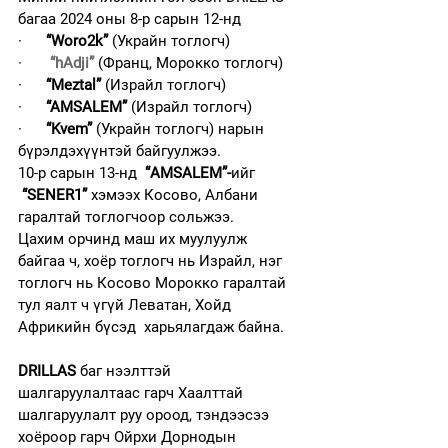
багаа 2024 оны 8-р сарын 12-нд
·      
“Woro2k”
 (Украйн тоглогч)
·      
 “
hAdji
”
(Франц, Морокко тоглогч)
·      
“Meztal”
 (Израйл тоглогч)
·      
“AMSALEM”
 (Израйл тоглогч)
·      
“Kvem”
 (Украйн тоглогч) нарын 
бүрэлдэхүүнтэй байгуулжээ.
10-р сарын 13-нд  
“AMSALEM”-
ийг 
“SENER1”
 хэмээх Косово, Албани 
гаралтай тоглогчоор сольжээ.
Цахим орчинд маш их муулуулж 
байгаа ч, хоёр тоглогч нь Израйл, нэг 
тоглогч нь Косово Морокко гаралтай 
тул яалт ч үгүй Леватан, Хойд 
Африкийн бүсэд  харьялагдаж байна.
DRILLAS
 баг нээлттэй 
шалгаруулалтаас гарч Хаалттай 
шалгаруулалт руу ороод, тэндээсээ 
хоёроор гарч Ойрхи Дорнодын 