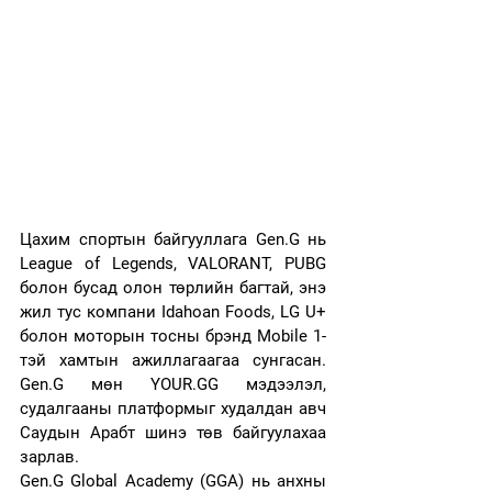
Цахим спортын байгууллага Gen.G нь 
League of Legends, VALORANT, PUBG 
болон бусад олон төрлийн багтай, энэ 
жил тус компани Idahoan Foods, LG U+ 
болон моторын тосны брэнд Mobile 1-
тэй хамтын ажиллагаагаа сунгасан. 
Gen.G мөн YOUR.GG мэдээлэл, 
судалгааны платформыг худалдан авч 
Саудын Арабт шинэ төв байгуулахаа 
зарлав.
Gen.G Global Academy (GGA) нь анхны 