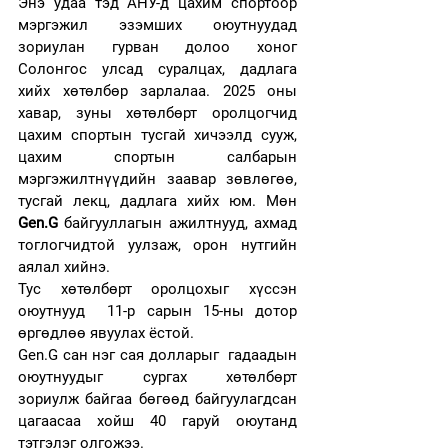
Энэ удаа тэд АНУ-д цахим спортоор 
мэргэжил эзэмших оюутнуудад 
зориулан гурван долоо хоног 
Солонгос улсад суралцах, дадлага 
хийх хөтөлбөр зарлалаа. 2025 оны 
хавар, зуны хөтөлбөрт оролцогчид 
цахим спортын тусгай хичээлд сууж, 
цахим спортын салбарын 
мэргэжилтнүүдийн заавар зөвлөгөө, 
тусгай лекц, дадлага хийх юм. Мөн 
Gen.G
 байгууллагын ажилтнууд, ахмад 
тоглогчидтой уулзаж, орон нутгийн 
аялал хийнэ.
Тус хөтөлбөрт оролцохыг хүссэн 
оюутнууд  11-р сарын 15-ны дотор 
өргөдлөө явуулах ёстой.  
Gen.G сан нэг сая долларыг  гадаадын 
оюутнуудыг сургах хөтөлбөрт 
зориулж байгаа бөгөөд байгуулагдсан 
цагаасаа хойш 40 гаруй оюутанд 
тэтгэлэг олгожээ.