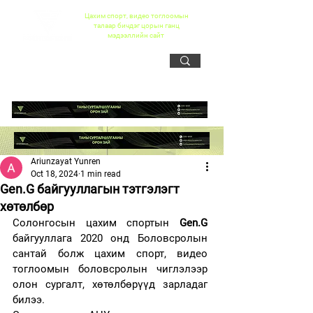
Цахим спорт, видео тоглоомын
талаар бичдэг цорын ганц
мэдээллийн сайт
Ariunzayat Yunren
Oct 18, 2024
1 min read
Gen.G байгууллагын тэтгэлэгт
хөтөлбөр
Солонгосын цахим спортын
 Gen.G 
байгууллага 2020 онд Боловсролын 
сантай болж цахим спорт, видео 
тоглоомын боловсролын чиглэлээр 
олон сургалт, хөтөлбөрүүд зарладаг 
билээ. 