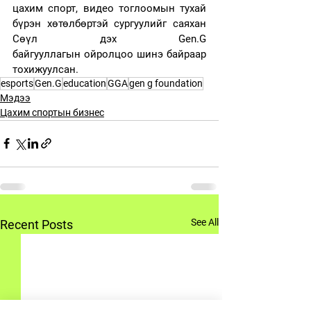
цахим спорт, видео тоглоомын тухай 
бүрэн хөтөлбөртэй сургуулийг саяхан 
Сөүл дэх Gen.G 
байгууллагын ойролцоо шинэ байраар 
тохижуулсан.
esports
Gen.G
education
GGA
gen g foundation
Мэдээ
Цахим спортын бизнес
See All
Recent Posts